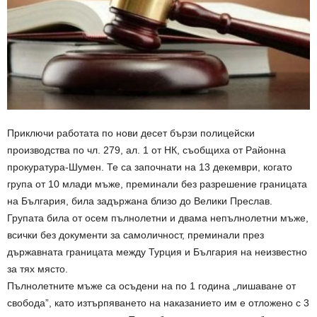
Приключи работата по нови десет бързи полицейски
производства по чл. 279, ал. 1 от НК, съобщиха от Районна
прокуратура-Шумен. Те са започнати на 13 декември, когато
група от 10 млади мъже, преминали без разрешение границата
на България, била задържана близо до Велики Преслав.
Групата била от осем пълнолетни и двама непълнолетни мъже,
всички без документи за самоличност, преминали през
държавната границата между Турция и България на неизвестно
за тях място.
Пълнолетните мъже са осъдени на по 1 година „лишаване от
свобода”, като изтърпяването на наказанието им е отложено с 3