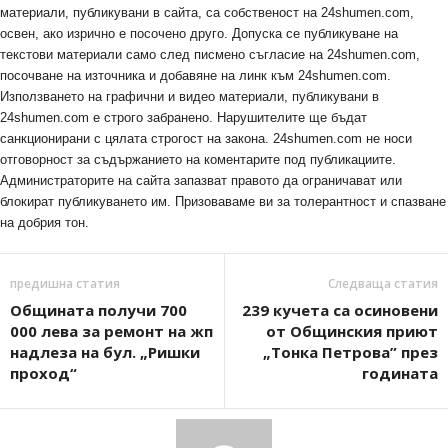
материали, публикувани в сайта, са собственост на 24shumen.com,
освен, ако изрично е посочено друго. Допуска се публикуване на
текстови материали само след писмено съгласие на 24shumen.com,
посочване на източника и добавяне на линк към 24shumen.com.
Използването на графични и видео материали, публикувани в
24shumen.com е строго забранено. Нарушителите ще бъдат
санкционирани с цялата строгост на закона. 24shumen.com не носи
отговорност за съдържанието на коментарите под публикациите.
Администраторите на сайта запазват правото да ограничават или
блокират публикуването им. Призоваваме ви за толерантност и спазване
на добрия тон.
предишна статия
Следваща статия
Общината получи 700
239 кучета са осиновени
000 лева за ремонт на жп
от Общинския приют
надлеза на бул. „Ришки
„Тонка Петрова” през
проход“
годината