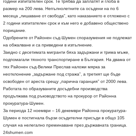
години изпитателен срок. Те трябва да заплатят и глоба в
размер на 200 лева. Непълнолетните са осъдени на по 6
месеца „лишаване от свобода”, като наказанието е отложено с
2 години изпитателен срок и към него е добавено обществено
порицание.
Одобрените от Районен съд-Шумен споразумения не подлежат
на обжалване и са приведени в изпълнение.
Заедно с десетимата мигранти бяха задържани и трима мъже,
подпомагали тяхното транспортиране в България. На двама от
тях Районен съд-Велики Преслав наложи мярка за
неотклонение „задържане под стража”, а третият ще бъде
освободен от ареста срещу „парична гаранция” от 2000 лева.
Работата по образуваните досъдебни производства
продължава под ръководството на прокурор от Районна
прокуратура-Шумен.
За периода 12 ноември – 16 декември Районна прокуратура-
Шумен е постигнала бързи осъдителни присъди в общо 105
случая на нелегално преминаване през държавната граница.
24shumen.com