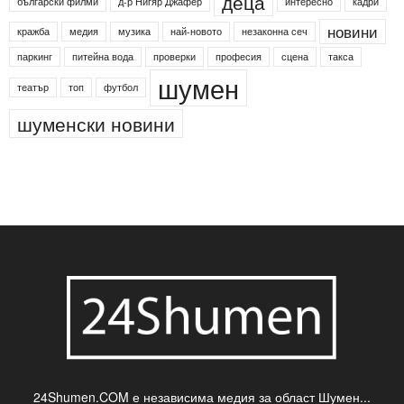
24shumen
Koncert
shumen24
Simfonieta
Агенция по заетостта
Васил Левски
Вебер
ДЛС "Паламара"
Менделсон
ПИН-код
Синя зона
Яворов
банкомат
деца
български филми
д-р Нигяр Джафер
интересно
кадри
новини
кражба
медия
музика
най-новото
незаконна сеч
паркинг
питейна вода
проверки
професия
сцена
такса
шумен
театър
топ
футбол
шуменски новини