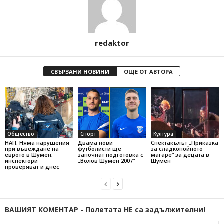
redaktor
СВЪРЗАНИ НОВИНИ
ОЩЕ ОТ АВТОРА
Общество
Спорт
Култура
НАП: Няма нарушения
Двама нови
Спектакълът „Приказка
при въвеждане на
футболисти ще
за сладкопойното
еврото в Шумен,
започнат подготовка с
магаре“ за децата в
инспектори
„Волов Шумен 2007“
Шумен
проверяват и днес
ВАШИЯТ КОМЕНТАР - Полетата НЕ са задължителни!