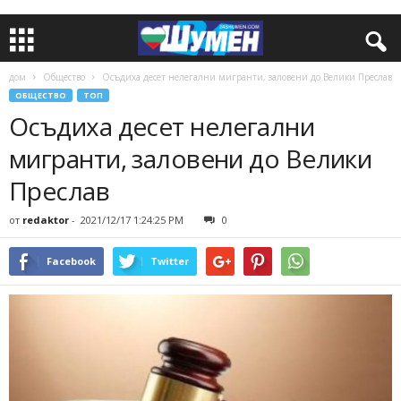
дом
Общество
Осъдиха десет нелегални мигранти, заловени до Велики Преслав
ОБЩЕСТВО
ТОП
Осъдиха десет нелегални
мигранти, заловени до Велики
Преслав
от
redaktor
-
2021/12/17 1:24:25 PM
0
Facebook
Twitter