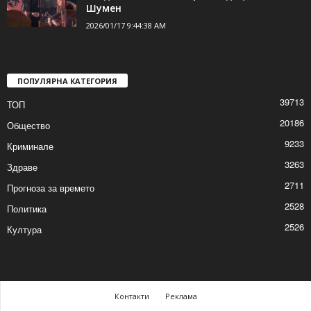
2026/01/17 10:29:09 AM
Спектакълът „Приказка за
сладкопойното магаре“ за децата в
Шумен
2026/01/17 9:44:38 AM
ПОПУЛЯРНА КАТЕГОРИЯ
39713
ТОП
20186
Общество
9233
Криминале
3263
Здраве
2711
Прогноза за времето
2528
Политика
2526
Култура