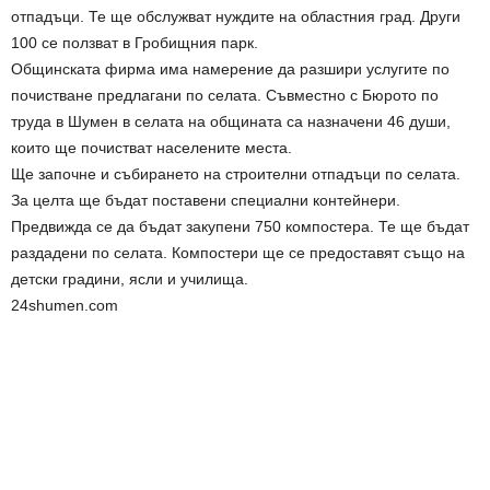
отпадъци. Те ще обслужват нуждите на областния град. Други
100 се ползват в Гробищния парк.
Общинската фирма има намерение да разшири услугите по
почистване предлагани по селата. Съвместно с Бюрото по
труда в Шумен в селата на общината са назначени 46 души,
които ще почистват населените места.
Ще започне и събирането на строителни отпадъци по селата.
За целта ще бъдат поставени специални контейнери.
Предвижда се да бъдат закупени 750 компостера. Те ще бъдат
раздадени по селата. Компостери ще се предоставят също на
детски градини, ясли и училища.
24shumen.com