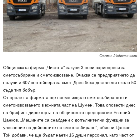
Снимка: 24shumen.com
Общинската фирма „Чистота“ закупи 3 нови вариопреси за
сметосъбиране и сметоизвозване. Очаква се предприятието да
получи и 607 контейнера за смет. Днес бяха доставени около 50
съда тип бобър.
От пролетта фирмата ще поеме изцяло сметосъбирането и
сметоизвозването в южната част на Шумен. Това оповести днес
на брифинг директорът на общинското предприятие Евгений
Цанков. „Машините са снабдени с допълнителни функции за
улеснение на дейностите по сметосъбиране“, обясни Цанков.
Той добави, че ще бъдат наети 16 души персонал, като част от