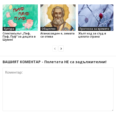
Култура
Общество
Прогноза за времето
Спектакълът „Пиф,
Атанасовден е, зимата
Жълт код за студ в
Паф, Пуф“ за децата в
си отива
цялата страна
Шумен
ВАШИЯТ КОМЕНТАР - Полетата НЕ са задължителни!