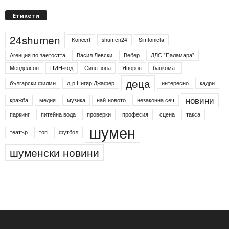
Етикети
24shumen
Koncert
shumen24
Simfonieta
Агенция по заетостта
Васил Левски
Вебер
ДЛС "Паламара"
Менделсон
ПИН-код
Синя зона
Яворов
банкомат
деца
български филми
д-р Нигяр Джафер
интересно
кадри
новини
кражба
медия
музика
най-новото
незаконна сеч
паркинг
питейна вода
проверки
професия
сцена
такса
шумен
театър
топ
футбол
шуменски новини