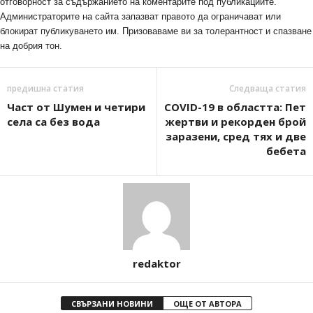
отговорност за съдържанието на коментарите под публикациите.
Администраторите на сайта запазват правото да ограничават или
блокират публикуването им. Призоваваме ви за толерантност и спазване
на добрия тон.
предишна статия
Следваща статия
Част от Шумен и четири
COVID-19 в областта: Пет
села са без вода
жертви и рекорден брой
заразени, сред тях и две
бебета
redaktor
СВЪРЗАНИ НОВИНИ
ОЩЕ ОТ АВТОРА