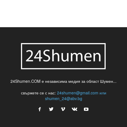
24Shumen.COM е независима медия за област Шумен...
свържете се с нас:
24shumen@gmail.com или
shumen_24@abv.bg