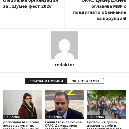
специална организация
OFAC: Демерджиев
за „Шумен фест 2026“
оглавява МВР с
повдигнато обвинение
за корупция!
redaktor
СВЪРЗАНИ НОВИНИ
ОЩЕ ОТ АВТОРА
Общество
Общество
Общество
Десислава Атанасова
Калин Стоянов сезира
Превенция срещу
показа документи,
OFAC: Демерджиев
домови кражби и
разобличи лъжите на
оглавява МВР с
телефонни измами в