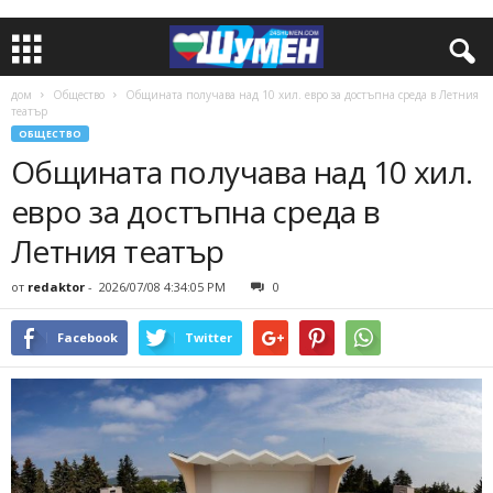
дом
Общество
Общината получава над 10 хил. евро за достъпна среда в Летния
театър
ОБЩЕСТВО
Общината получава над 10 хил.
евро за достъпна среда в
Летния театър
от
redaktor
-
2026/07/08 4:34:05 PM
0
Facebook
Twitter