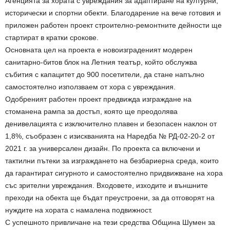
Агенцията за хората с увреждания за адаптиране на културни,
исторически и спортни обекти. Благодарение на вече готовия и
приложен работен проект строително-ремонтните дейности ще
стартират в кратки срокове.
Основната цел на проекта е новоизграденият модерен
санитарно-битов блок на Летния театър, който обслужва
събития с капацитет до 900 посетители, да стане напълно
самостоятелно използваем от хора с увреждания.
Одобреният работен проект предвижда изграждане на
стоманена рампа за достъп, която ще преодолява
денивелацията с изключително плавен и безопасен наклон от
1,8%, съобразен с изискванията на Наредба № РД-02-20-2 от
2021 г. за универсален дизайн. По проекта са включени и
тактилни пътеки за изграждането на безбариерна среда, които
да гарантират сигурното и самостоятелно придвижване на хора
със зрителни увреждания. Входовете, изходите и външните
преходи на обекта ще бъдат преустроени, за да отговорят на
нуждите на хората с намалена подвижност.
С успешното привличане на тези средства Община Шумен за