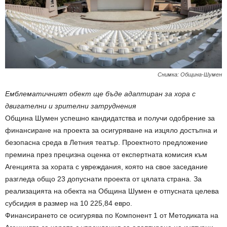
Снимка: Община-Шумен
Емблематичният обект ще бъде адаптиран за хора с
двигателни и зрителни затруднения
Община Шумен успешно кандидатства и получи одобрение за
финансиране на проекта за осигуряване на изцяло достъпна и
безопасна среда в Летния театър. Проектното предложение
премина през прецизна оценка от експертната комисия към
Агенцията за хората с увреждания, която на свое заседание
разгледа общо 23 допуснати проекта от цялата страна. За
реализацията на обекта на Община Шумен е отпусната целева
субсидия в размер на 10 225,84 евро.
Финансирането се осигурява по Компонент 1 от Методиката на