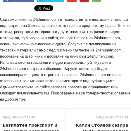
Съдържанието на 24shumen.com и технологиите, използвани в него, са
под закрила на Закона за авторското право и сродните му права. Всички
статии, репортажи, интервюта и други текстови, графични и видео
материали, публикувани в сайта, са собственост на 24shumen.com,
освен, ако изрично е посочено друго. Допуска се публикуване на
текстови материали само след писмено съгласие на 24shumen.com,
посочване на източника и добавяне на линк към 24shumen.com.
Използването на графични и видео материали, публикувани в
24shumen.com е строго забранено. Нарушителите ще бъдат
санкционирани с цялата строгост на закона. 24shumen.com не носи
отговорност за съдържанието на коментарите под публикациите.
Администраторите на сайта запазват правото да ограничават или
блокират публикуването им. Призоваваме ви за толерантност и спазване
на добрия тон.
предишна статия
Следваща статия
Безплатен транспорт и
Калин Стоянов сезира