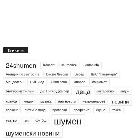
Етикети
24shumen
Koncert
shumen24
Simfonieta
Агенция по заетостта
Васил Левски
Вебер
ДЛС "Паламара"
Менделсон
ПИН-код
Синя зона
Яворов
банкомат
деца
български филми
д-р Нигяр Джафер
интересно
кадри
новини
кражба
медия
музика
най-новото
незаконна сеч
паркинг
питейна вода
проверки
професия
сцена
такса
шумен
театър
топ
футбол
шуменски новини