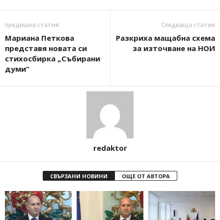
предишна статия
Следваща статия
Мариана Петкова
Разкриха мащабна схема
представя новата си
за източване на НОИ
стихосбирка „Събирани
думи“
redaktor
СВЪРЗАНИ НОВИНИ
ОЩЕ ОТ АВТОРА