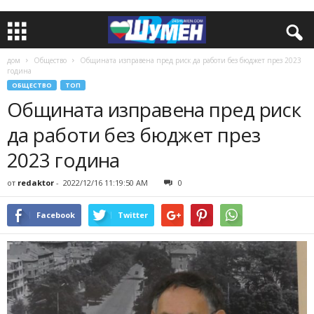
дом
Общество
Общината изправена пред риск да работи без бюджет през 2023
година
ОБЩЕСТВО
ТОП
Общината изправена пред риск
да работи без бюджет през
2023 година
от
redaktor
-
2022/12/16 11:19:50 AM
0
Facebook
Twitter