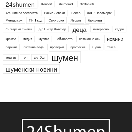
24shumen
Koncert
shumen24
Simfonieta
Агенция по заетостта
Васил Левски
Вебер
ДЛС "Паламара"
Менделсон
ПИН-код
Синя зона
Яворов
банкомат
деца
български филми
д-р Нигяр Джафер
интересно
кадри
новини
кражба
медия
музика
най-новото
незаконна сеч
паркинг
питейна вода
проверки
професия
сцена
такса
шумен
театър
топ
футбол
шуменски новини