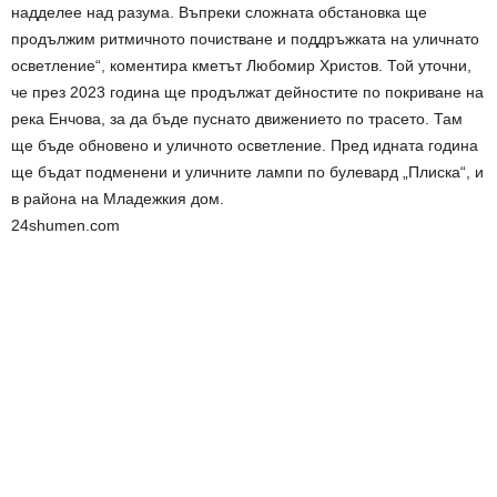
надделее над разума. Въпреки сложната обстановка ще
продължим ритмичното почистване и поддръжката на уличнато
осветление“, коментира кметът Любомир Христов. Той уточни,
че през 2023 година ще продължат дейностите по покриване на
река Енчова, за да бъде пуснато движението по трасето. Там
ще бъде обновено и уличното осветление. Пред идната година
ще бъдат подменени и уличните лампи по булевард „Плиска“, и
в района на Младежкия дом.
24shumen.com