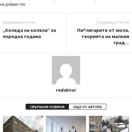
на добрия тон.
предишна статия
Следваща статия
„Коледа на колела“ за
Пи*легарите от мола,
поредна година
теорията на малкия
град…
redaktor
СВЪРЗАНИ НОВИНИ
ОЩЕ ОТ АВТОРА