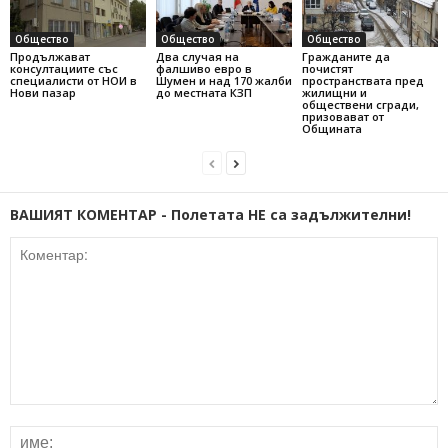
Общество
Общество
Общество
Продължават
Два случая на
Гражданите да
консултациите със
фалшиво евро в
почистят
специалисти от НОИ в
Шумен и над 170 жалби
пространствата пред
Нови пазар
до местната КЗП
жилищни и
обществени сгради,
призовават от
Общината
ВАШИЯТ КОМЕНТАР - Полетата НЕ са задължителни!