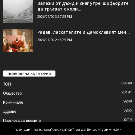
Валежи от дъжд и сняг утре, шофьорите
да тръгват с коли...
2026/01/20 3:37:25 PM
Радев, ласкателите и Дамоклевият меч…
2026/01/20 2:45:25 PM
ПОПУЛЯРНА КАТЕГОРИЯ
39740
ТОП
20191
Общество
9240
Криминале
3265
Здраве
2714
Прогноза за времето
2532
Политика
Този сайт използва"бисквитки", за да Ви осигурим най-