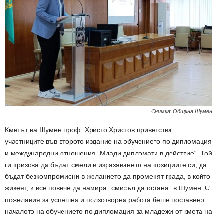
Снимка: Община Шумен
Кметът на Шумен проф. Христо Христов приветства
участниците във второто издание на обучението по дипломация
и международни отношения „Млади дипломати в действие“. Той
ги призова да бъдат смели в изразяването на позициите си, да
бъдат безкомпромисни в желанието да променят града, в който
живеят, и все повече да намират смисъл да останат в Шумен. С
пожелания за успешна и ползотворна работа беше поставено
началото на обучението по дипломация за младежи от кмета на