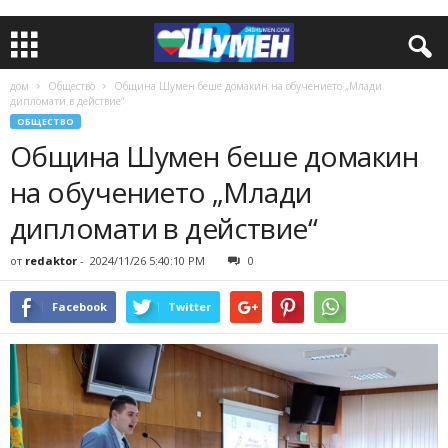
дом
Общество
Община Шумен беше домакин на обучението „Млади
дипломати в действие“
ОБЩЕСТВО
Община Шумен беше домакин
на обучението „Млади
дипломати в действие“
от
redaktor
-
2024/11/26 5:40:10 PM
0
Facebook
Twitter