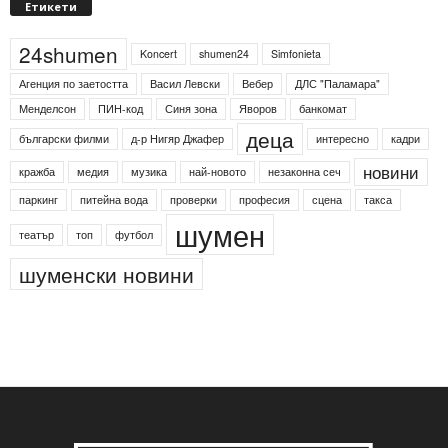
Етикети
24shumen
Koncert
shumen24
Simfonieta
Агенция по заетостта
Васил Левски
Вебер
ДЛС "Паламара"
Менделсон
ПИН-код
Синя зона
Яворов
банкомат
деца
български филми
д-р Нигяр Джафер
интересно
кадри
новини
кражба
медия
музика
най-новото
незаконна сеч
паркинг
питейна вода
проверки
професия
сцена
такса
шумен
театър
топ
футбол
шуменски новини