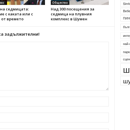
во
Общество
Simf
на седмицата:
Над 300 посещения за
Веб
е с каката или с
седмица на плувния
ПИН
 от времето
комплекс в Шумен
бълг
са задължителни!
инте
най-
парк
сцен
ш
шу