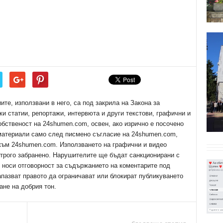
е, използвани в него, са под закрила на Закона за
ки статии, репортажи, интервюта и други текстови, графични и
обственост на 24shumen.com, освен, ако изрично е посочено
 материали само след писмено съгласие на 24shumen.com,
 към 24shumen.com. Използването на графични и видео
трого забранено. Нарушителите ще бъдат санкционирани с
е носи отговорност за съдържанието на коментарите под
апазват правото да ограничават или блокират публикуването
ане на добрия тон.