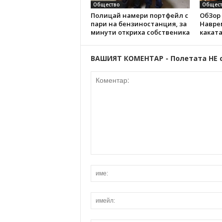
Общество
Общест
Полицай намери портфейл с
ОбЗор 
пари на бензиностанция, за
Наврем
минути откриха собственика
каката
ВАШИЯТ КОМЕНТАР - Полетата НЕ 