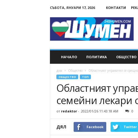
СЪБОТА, ЯНУАРИ 17, 2026
КОНТАКТИ
РЕ
24Shumen.COM
НАЧАЛО
ПОЛИТИКА
ОБЩЕСТВО
дом
Общество
Областният управител се срещн
ОБЩЕСТВО
ТОП
Областният управ
семейни лекари
от
redaktor
-
2022/01/26 11:43:18 AM
0
ДЯЛ
Facebook
Twitter