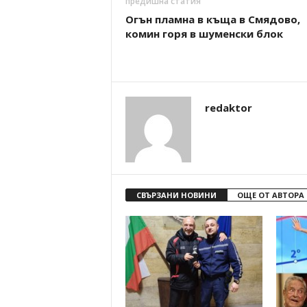
предишна статия
Огън пламна в къща в Смядово,
комин горя в шуменски блок
redaktor
СВЪРЗАНИ НОВИНИ
ОЩЕ ОТ АВТОРА