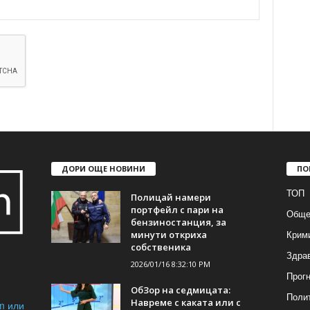
ДОРИ ОЩЕ НОВИНИ
ПО
ТОП
Полицай намери
портфейл с пари на
Обще
бензиностанция, за
Крим
минути откриха
собственика
Здра
2026/01/16 8:32:10 PM
Прогн
ОбЗор на седмицата:
Поли
Навреме с каката или с
m или