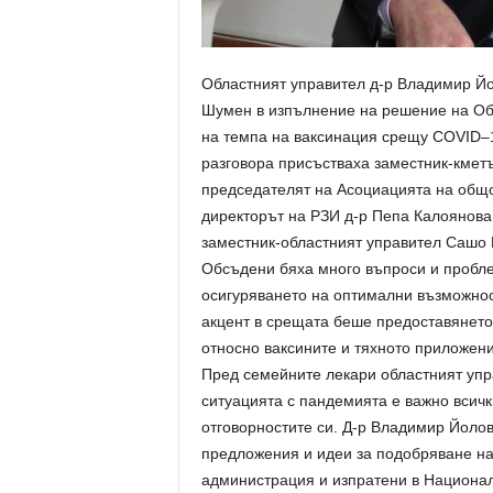
Областният управител д-р Владимир Й
Шумен в изпълнение на решение на Об
на темпа на ваксинация срещу COVID–1
разговора присъстваха заместник-кмет
председателят на Асоциацията на общ
директорът на РЗИ д-р Пепа Калоянова
заместник-областният управител Сашо 
Обсъдени бяха много въпроси и пробле
осигуряването на оптимални възможнос
акцент в срещата беше предоставянето
относно ваксините и тяхното приложени
Пред семейните лекари областният упр
ситуацията с пандемията е важно всичк
отговорностите си. Д-р Владимир Йолов
предложения и идеи за подобряване на
администрация и изпратени в Национал