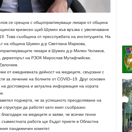
олов се срещна с общопрактикуващи лекари от община
щински кризисен щаб-Шумен във връзка с увеличаване
9. Това съобщиха от пресслужбата на институцията. На
ът на община Шумен д-р Светлана Маркова,
опрактикуващите лекари в Шумен д-р Милен Чолаков,
, директорът на РЗОК Мирослав Мутафчийски,
Евлогиев.
ми от ежедневната дейност на медиците, свързани с
ти за лечение на болните от COVID–19. Друг основен
 на достоверна и актуална информация на хората
е.
авител подчерта, че за успешното преодоляване на
и структури да работят като екип съобразно
 благодари на медиците и заяви, че всички техни
 съвместната работа ще бъдат приети в Областна
ния пандемичен комитет.