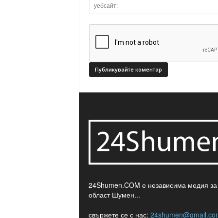
24Shumen.COM е независима медия за
област Шумен...
свържете се с нас:
24shumen@gmail.co