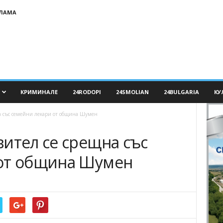
КЛАМА
КРИМИНАЛЕ
24RODOPI
24SMOLIAN
24BULGARIA
КУ
а със семейни лекари от община Шумен
ител се срещна със
 от община Шумен