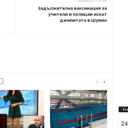
Следваща статия
Задължителна ваксинация за
учители и полицаи искат
джипитата в Шумен
Ет
2