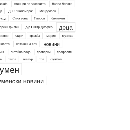
onieta
Агенция по заетостта
Васил Левски
ер
ДЛС "Паламара"
Менделсон
-код
Синя зона
Яворов
банкомат
деца
арски филми
д-р Нигяр Джафер
ресно
кадри
кражба
медия
музика
новини
новото
незаконна сеч
инг
питейна вода
проверки
професия
а
такса
театър
топ
футбол
умен
менски новини