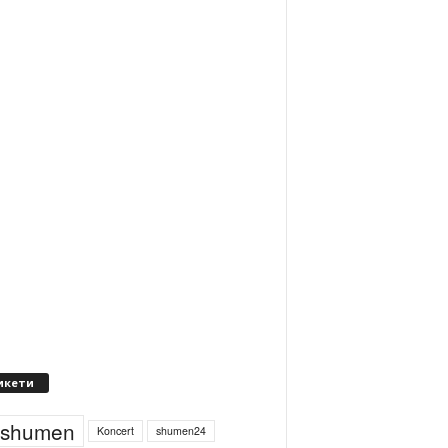
икети
4shumen
Koncert
shumen24