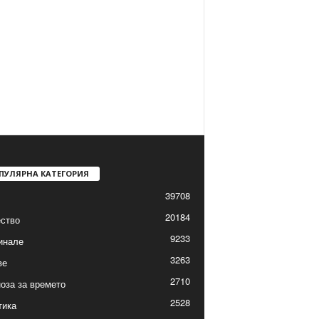
ПУЛЯРНА КАТЕГОРИЯ
39708
20184
ство
9233
инале
3263
ве
2710
оза за времето
2528
тика