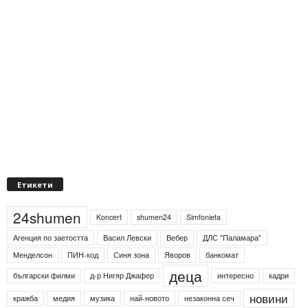
Етикети
24shumen
Koncert
shumen24
Simfonieta
Агенция по заетостта
Васил Левски
Вебер
ДЛС "Паламара"