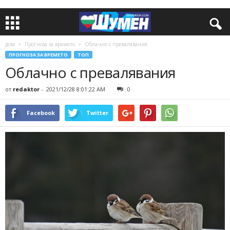
дом
Прогноза за времето
Облачно с превалявания
ПРОГНОЗА ЗА ВРЕМЕТО
ТОП
Облачно с превалявания
от
redaktor
-
2021/12/28 8:01:22 AM
0
Facebook
Twitter