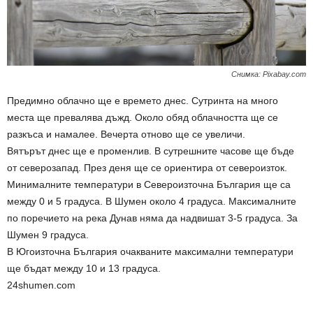
Снимка: Pixabay.com
Предимно облачно ще е времето днес. Сутринта на много
места ще превалява дъжд. Около обяд облачността ще се
разкъса и намалее. Вечерта отново ще се увеличи.
Вятърът днес ще е променлив. В сутрешните часове ще бъде
от северозапад. През деня ще се ориентира от североизток.
Минималните температури в Североизточна България ще са
между 0 и 5 градуса. В Шумен около 4 градуса. Максималните
по поречието на река Дунав няма да надвишат 3-5 градуса. За
Шумен 9 градуса.
В Югоизточна България очакваните максимални температури
ще бъдат между 10 и 13 градуса.
24shumen.com