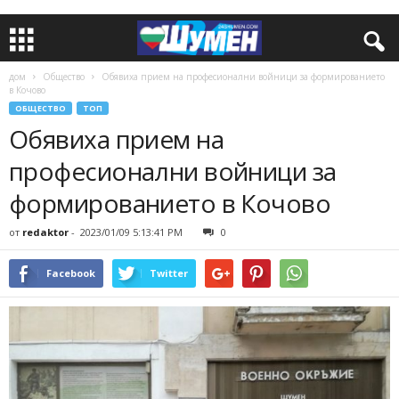
дом
Общество
Обявиха прием на професионални войници за формированието
в Кочово
ОБЩЕСТВО
ТОП
Обявиха прием на
професионални войници за
формированието в Кочово
от
redaktor
-
2023/01/09 5:13:41 PM
0
Facebook
Twitter