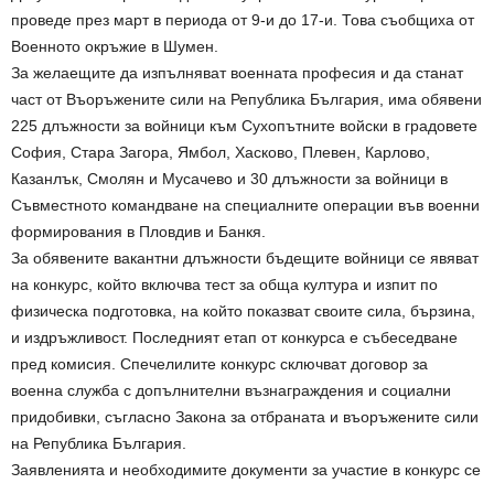
проведе през март в периода от 9-и до 17-и. Това съобщиха от
Военното окръжие в Шумен.
За желаещите да изпълняват военната професия и да станат
част от Въоръжените сили на Република България, има обявени
225 длъжности за войници към Сухопътните войски в градовете
София, Стара Загора, Ямбол, Хасково, Плевен, Карлово,
Казанлък, Смолян и Мусачево и 30 длъжности за войници в
Съвместното командване на специалните операции във военни
формирования в Пловдив и Банкя.
За обявените вакантни длъжности бъдещите войници се явяват
на конкурс, който включва тест за обща култура и изпит по
физическа подготовка, на който показват своите сила, бързина,
и издръжливост. Последният етап от конкурса е събеседване
пред комисия. Спечелилите конкурс сключват договор за
военна служба с допълнителни възнаграждения и социални
придобивки, съгласно Закона за отбраната и въоръжените сили
на Република България.
Заявленията и необходимите документи за участие в конкурс се