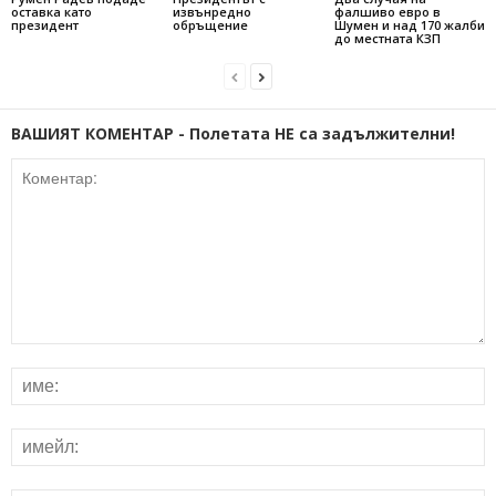
оставка като
извънредно
фалшиво евро в
президент
обръщение
Шумен и над 170 жалби
до местната КЗП
ВАШИЯТ КОМЕНТАР - Полетата НЕ са задължителни!