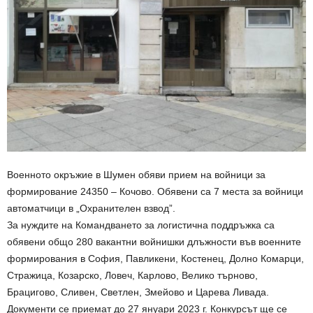
Военното окръжие в Шумен обяви прием на войници за
формирование 24350 – Кочово. Обявени са 7 места за войници
автоматчици в „Охранителен взвод”.
За нуждите на Командването за логистична поддръжка са
обявени общо 280 вакантни войнишки длъжности във военните
формирования в София, Павликени, Костенец, Долно Комарци,
Стражица, Козарско, Ловеч, Карлово, Велико търново,
Брацигово, Сливен, Светлен, Змейово и Царева Ливада.
Документи се приемат до 27 януари 2023 г. Конкурсът ще се