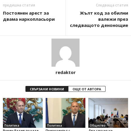
предишна статия
Следваща статия
Постоянен арест за
Жълт код за обилни
двама наркопласьори
валежи през
следващото денонощие
redaktor
СВЪРЗАНИ НОВИНИ
ОЩЕ ОТ АВТОРА
Политика
Политика
Общество
Румен Радев подаде
Президентът с
Два случая на