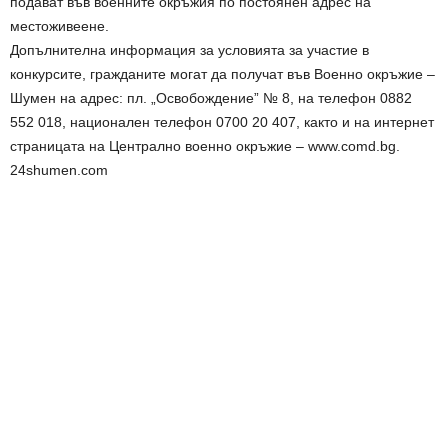
подават във военните окръжия по постоянен адрес на
местоживеене.
Допълнителна информация за условията за участие в
конкурсите, гражданите могат да получат във Военно окръжие –
Шумен на адрес: пл. „Освобождение” № 8, на телефон 0882
552 018, национален телeфон 0700 20 407, както и на интернет
страницата на Централно военно окръжие – www.comd.bg.
24shumen.com