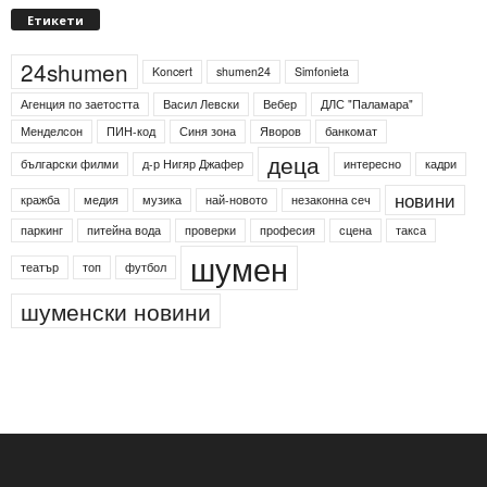
Етикети
24shumen
Koncert
shumen24
Simfonieta
Агенция по заетостта
Васил Левски
Вебер
ДЛС "Паламара"
Менделсон
ПИН-код
Синя зона
Яворов
банкомат
деца
български филми
д-р Нигяр Джафер
интересно
кадри
новини
кражба
медия
музика
най-новото
незаконна сеч
паркинг
питейна вода
проверки
професия
сцена
такса
шумен
театър
топ
футбол
шуменски новини