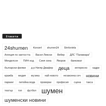
Етикети
24shumen
Koncert
shumen24
Simfonieta
Агенция по заетостта
Васил Левски
Вебер
ДЛС "Паламара"
Менделсон
ПИН-код
Синя зона
Яворов
банкомат
деца
български филми
д-р Нигяр Джафер
интересно
кадри
новини
кражба
медия
музика
най-новото
незаконна сеч
паркинг
питейна вода
проверки
професия
сцена
такса