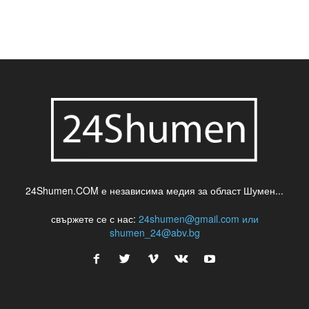
шумен
театър
топ
футбол
шуменски новини
24Shumen.COM е независима медия за област Шумен...
свържете се с нас:
24shumen@gmail.com или
shumen_24@abv.bg