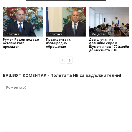
Политика
Политика
Общество
Румен Радев подаде
Президентът с
Два случая на
оставка като
извънредно
фалшиво евро в
президент
обръщение
Шумен и над 170 жалби
до местната КЗП
ВАШИЯТ КОМЕНТАР - Полетата НЕ са задължителни!