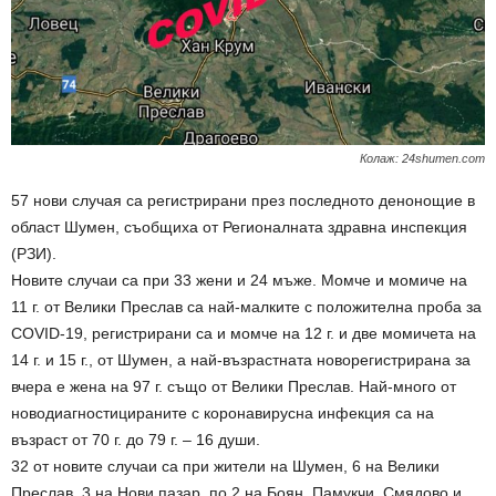
Колаж: 24shumen.com
57 нови случая са регистрирани през последното денонощие в
област Шумен, съобщиха от Регионалната здравна инспекция
(РЗИ).
Новите случаи са при 33 жени и 24 мъже. Момче и момиче на
11 г. от Велики Преслав са най-малките с положителна проба за
COVID-19, регистрирани са и момче на 12 г. и две момичета на
14 г. и 15 г., от Шумен, а най-възрастната новорегистрирана за
вчера е жена на 97 г. също от Велики Преслав. Най-много от
новодиагностицираните с коронавирусна инфекция са на
възраст от 70 г. до 79 г. – 16 души.
32 от новите случаи са при жители на Шумен, 6 на Велики
Преслав, 3 на Нови пазар, по 2 на Боян, Памукчи, Смядово и