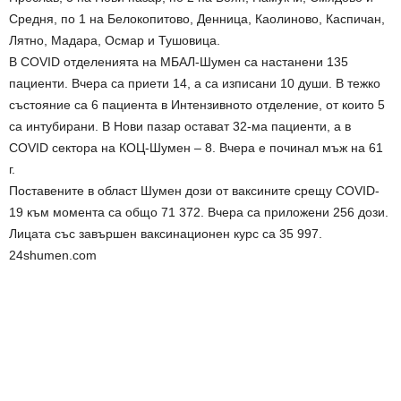
Средня, по 1 на Белокопитово, Денница, Каолиново, Каспичан,
Лятно, Мадара, Осмар и Тушовица.
В COVID отделенията на МБАЛ-Шумен са настанени 135
пациенти. Вчера са приети 14, а са изписани 10 души. В тежко
състояние са 6 пациента в Интензивното отделение, от които 5
са интубирани. В Нови пазар остават 32-ма пациенти, а в
COVID сектора на КОЦ-Шумен – 8. Вчера е починал мъж на 61
г.
Поставените в област Шумен дози от ваксините срещу COVID-
19 към момента са общо 71 372. Вчера са приложени 256 дози.
Лицата със завършен ваксинационен курс са 35 997.
24shumen.com