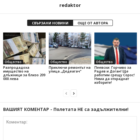
redaktor
СВЪРЗАНИ НОВИНИ
ОЩЕ ОТ АВТОРА
Общество
Общество
Общество
Разпродадоха
Приключи ремонтът на
Пеевски: Горчиво за
имущество на
улица „Дедеагач“
Радев и Доган! Ще
длъжници за близо 209
работим срещу Сорос!
000 лева
Няма да откраднат
изборите!
ВАШИЯТ КОМЕНТАР - Полетата НЕ са задължителни!