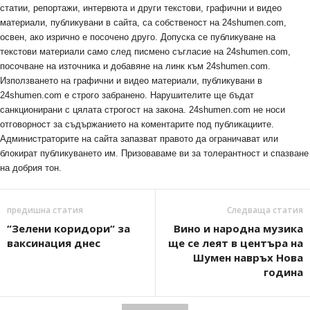
статии, репортажи, интервюта и други текстови, графични и видео
материали, публикувани в сайта, са собственост на 24shumen.com,
освен, ако изрично е посочено друго. Допуска се публикуване на
текстови материали само след писмено съгласие на 24shumen.com,
посочване на източника и добавяне на линк към 24shumen.com.
Използването на графични и видео материали, публикувани в
24shumen.com е строго забранено. Нарушителите ще бъдат
санкционирани с цялата строгост на закона. 24shumen.com не носи
отговорност за съдържанието на коментарите под публикациите.
Администраторите на сайта запазват правото да ограничават или
блокират публикуването им. Призоваваме ви за толерантност и спазване
на добрия тон.
предишна статия
Следваща статия
“Зелени коридори“ за
Вино и народна музика
ваксинация днес
ще се леят в центъра на
Шумен навръх Нова
година