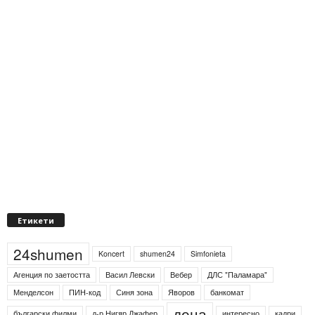
Етикети
24shumen
Koncert
shumen24
Simfonieta