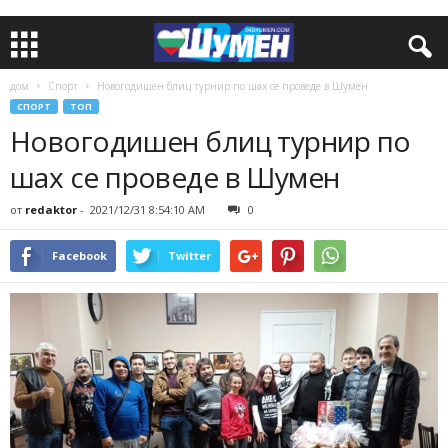
дом
Спорт
Новогодишен блиц турнир по шах се проведе в Шумен
СПОРТ
ТОП
Новогодишен блиц турнир по
шах се проведе в Шумен
от
redaktor
-
2021/12/31 8:54:10 AM
0
Facebook
Twitter