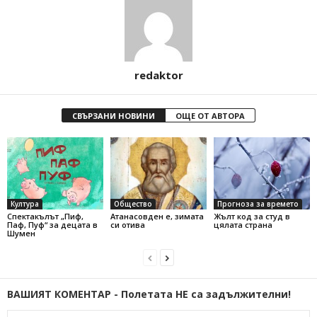
redaktor
СВЪРЗАНИ НОВИНИ
ОЩЕ ОТ АВТОРА
Култура
Общество
Прогноза за времето
Спектакълът „Пиф,
Атанасовден е, зимата
Жълт код за студ в
Паф, Пуф“ за децата в
си отива
цялата страна
Шумен
ВАШИЯТ КОМЕНТАР - Полетата НЕ са задължителни!