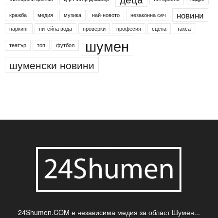
Агенция по заетостта
Васил Левски
Вебер
ДЛС "Паламара"
Менделсон
ПИН-код
Синя зона
Яворов
банкомат
деца
български филми
д-р Нигяр Джафер
интересно
кадри
новини
кражба
медия
музика
най-новото
незаконна сеч
паркинг
питейна вода
проверки
професия
сцена
такса
шумен
театър
топ
футбол
шуменски новини