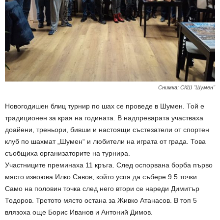
Снимка: СКШ "Шумен"
Новогодишен блиц турнир по шах се проведе в Шумен. Той е
традиционен за края на годината. В надпреварата участваха
доайени, треньори, бивши и настоящи състезатели от спортен
клуб по шахмат „Шумен“ и любители на играта от града. Това
съобщиха организаторите на турнира.
Участниците преминаха 11 кръга. След оспорвана борба първо
място извоюва Илко Савов, който успя да събере 9.5 точки.
Само на половин точка след него втори се нареди Димитър
Тодоров. Третото място остана за Живко Атанасов. В топ 5
влязоха още Борис Иванов и Антоний Димов.