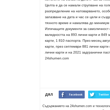
Целта е да се намали струпване на го
разпределение на натоварването, особ
запазване на дата и час се цели и създ
тяхното време и намалява до минимум 
Изтичащите документи за самоличност о
валидността на 893 лични карти и 849 
карти, 1 810 паспорта. През месец авгу
карти, през септември 881 лични карти
лични карти и на 2021 задгранични пас
24shumen.com
ДЯЛ
Facebook
Twitter
Съдържанието на 24shumen.com и технологиит