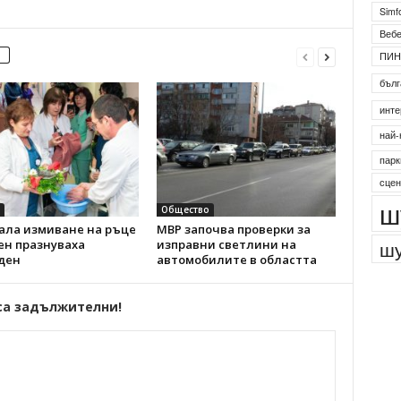
Simf
Веб
ПИН
бълг
инте
най-
парк
сцен
ш
Общество
ала измиване на ръце
МВР започва проверки за
шу
ен празнуваха
изправни светлини на
ден
автомобилите в областта
са задължителни!