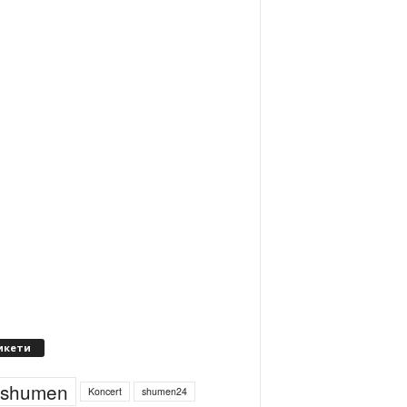
икети
4shumen
Koncert
shumen24