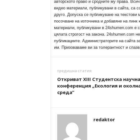
авторското право и сродните му права. Всич
видео материали, публикувани в сайта, са с
друго. Допуска се публикуване на текстови
посочване на източника и добавяне на линк
материали, публикувани в 24shumen.com е с
цялата строгост на закона. 24shumen.com н
публикациите. Администраторите на сайта з
им. Призоваваме ви за толерантност и спазв
предишна статия
Откриват XIII Студентска научн
конференция „Екология и околн
среда”
redaktor