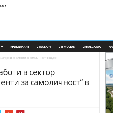
ЛАМА
КРИМИНАЛЕ
24RODOPI
24SMOLIAN
24BULGARIA
КУ
 „Български документи за самоличност“ в Шумен
аботи в сектор
енти за самоличност“ в