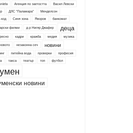
onieta
Агенция по заетостта
Васил Левски
ер
ДЛС "Паламара"
Менделсон
-код
Синя зона
Яворов
банкомат
деца
арски филми
д-р Нигяр Джафер
ресно
кадри
кражба
медия
музика
новини
новото
незаконна сеч
инг
питейна вода
проверки
професия
а
такса
театър
топ
футбол
умен
менски новини