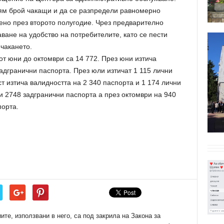
лям брой чакащи и да се разпредели равномерно
ено през второто полугодие. Чрез предварително
аване на удобство на потребителите, като се пести
чакането.
т юни до октомври са 14 772. През юни изтича
задгранични паспорта. През юли изтичат 1 115 лични
ст изтича валидността на 2 340 паспорта и 1 174 лични
 и 2748 задгранични паспорта а през октомври на 940
порта.
е, използвани в него, са под закрила на Закона за