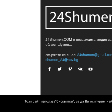
24Shumen.COM е независима медия за
област Шумен...
свържете се с нас:
24shumen@gmail.co
shumen_24@abv.bg
Този сайт използва"бисквитки", за да Ви осигурим н
© © 2017 24Shumen.COM. Изработка и поддръжк
Timag.EU
и
CHOCHEV TEAM