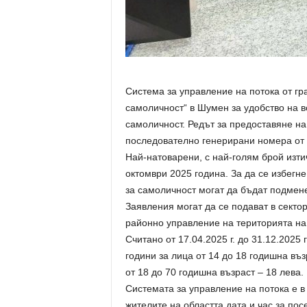
Система за управление на потока от гр
самоличност“ в Шумен за удобство на в
самоличност. Редът за предоставяне на
последователно генерирани номера от 
Най-натоварени, с най-голям брой изт
октомври 2025 година. За да се избегн
за самоличност могат да бъдат подмене
Заявления могат да се подават в секто
районно управление на територията на
Считано от 17.04.2025 г. до 31.12.2025 
години за лица от 14 до 18 годишна въз
от 18 до 70 годишна възраст – 18 лева.
Системата за управление на потока е в
жителите на областта дата и час за по