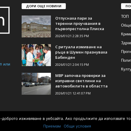
ДОРИ ОЩЕ НОВИНИ
ПО
ТОП
Отпуснаха пари за
теренни проучвания в
Обще
първопрестолна Плиска
Крим
2026/01/21 2:28:35 PM
Здра
С ритуала измиване на
Прогн
ръце в Шумен празнуваха
Бабинден
Поли
m или
2026/01/21 2:04:15 PM
Култ
МВР започва проверки за
изправни светлини на
автомобилите в областта
2026/01/21 12:41:07 PM
ай-доброто изживяване в уебсайта. Ако продължите да използвате то
а от
Приемам
Общи условия