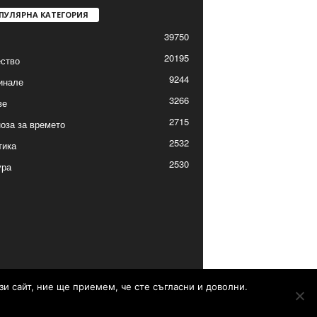
ПУЛЯРНА КАТЕГОРИЯ
39750
20195
ство
9244
инале
3266
ве
2715
оза за времето
2532
тика
2530
ура
зи сайт, ние ще приемем, че сте съгласни и доволни.
Контакти
Реклама