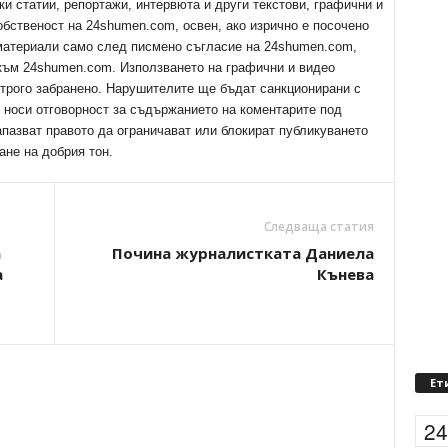
ки статии, репортажи, интервюта и други текстови, графични и
обственост на 24shumen.com, освен, ако изрично е посочено
 материали само след писмено съгласие на 24shumen.com,
 към 24shumen.com. Използването на графични и видео
трого забранено. Нарушителите ще бъдат санкционирани с
е носи отговорност за съдържанието на коментарите под
апазват правото да ограничават или блокират публикуването
ане на добрия тон.
Следваща статия
а
Почина журналистката Даниела
а
Кънева
Ет
2