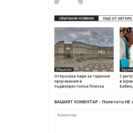
СВЪРЗАНИ НОВИНИ
ОЩЕ ОТ АВТОРА
Общество
Здраве
Отпуснаха пари за теренни
С риту
проучвания в
в Шум
първопрестолна Плиска
Бабин
ВАШИЯТ КОМЕНТАР - Полетата НЕ 