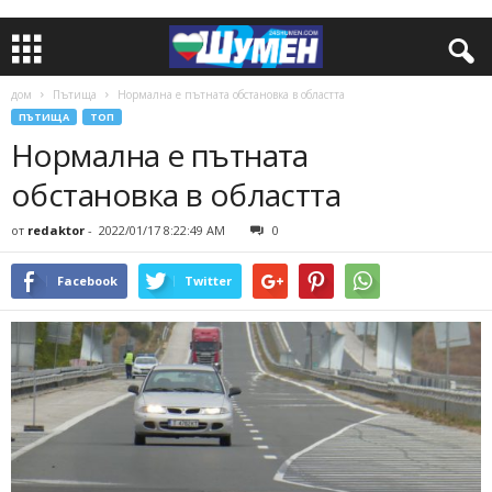
дом
Пътища
Нормална е пътната обстановка в областта
ПЪТИЩА
ТОП
Нормална е пътната
обстановка в областта
от
redaktor
-
2022/01/17 8:22:49 AM
0
Facebook
Twitter