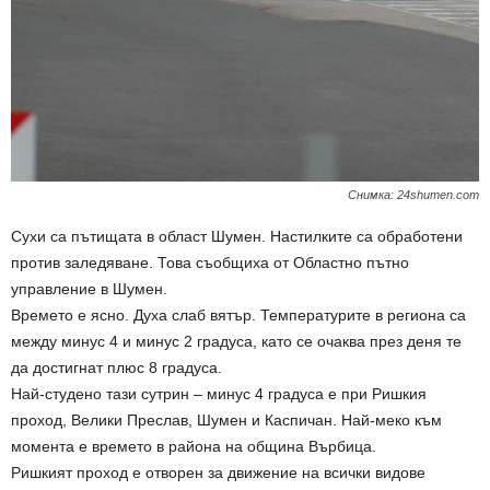
Снимка: 24shumen.com
Сухи са пътищата в област Шумен. Настилките са обработени
против заледяване. Това съобщиха от Областно пътно
управление в Шумен.
Времето е ясно. Духа слаб вятър. Температурите в региона са
между минус 4 и минус 2 градуса, като се очаква през деня те
да достигнат плюс 8 градуса.
Най-студено тази сутрин – минус 4 градуса е при Ришкия
проход, Велики Преслав, Шумен и Каспичан. Най-меко към
момента е времето в района на община Върбица.
Ришкият проход е отворен за движение на всички видове