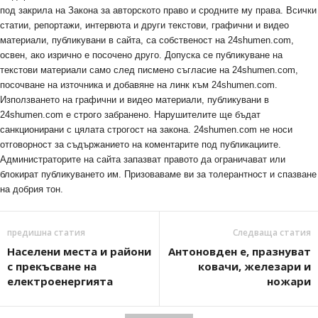
под закрила на Закона за авторското право и сродните му права. Всички
статии, репортажи, интервюта и други текстови, графични и видео
материали, публикувани в сайта, са собственост на 24shumen.com,
освен, ако изрично е посочено друго. Допуска се публикуване на
текстови материали само след писмено съгласие на 24shumen.com,
посочване на източника и добавяне на линк към 24shumen.com.
Използването на графични и видео материали, публикувани в
24shumen.com е строго забранено. Нарушителите ще бъдат
санкционирани с цялата строгост на закона. 24shumen.com не носи
отговорност за съдържанието на коментарите под публикациите.
Администраторите на сайта запазват правото да ограничават или
блокират публикуването им. Призоваваме ви за толерантност и спазване
на добрия тон.
предишна статия
Следваща статия
Населени места и райони
Антоновден е, празнуват
с прекъсване на
ковачи, железари и
електроенергията
ножари