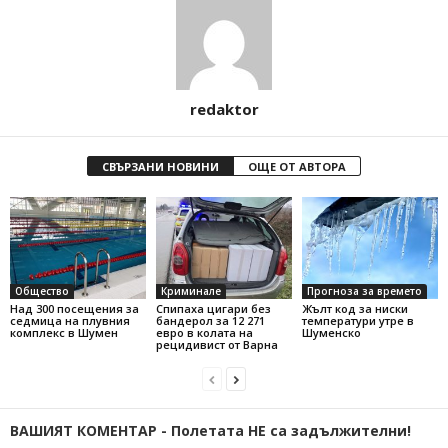
redaktor
СВЪРЗАНИ НОВИНИ
ОЩЕ ОТ АВТОРА
Общество
Криминале
Прогноза за времето
Над 300 посещения за
Спипаха цигари без
Жълт код за ниски
седмица на плувния
бандерол за 12 271
температури утре в
комплекс в Шумен
евро в колата на
Шуменско
рецидивист от Варна
ВАШИЯТ КОМЕНТАР - Полетата НЕ са задължителни!