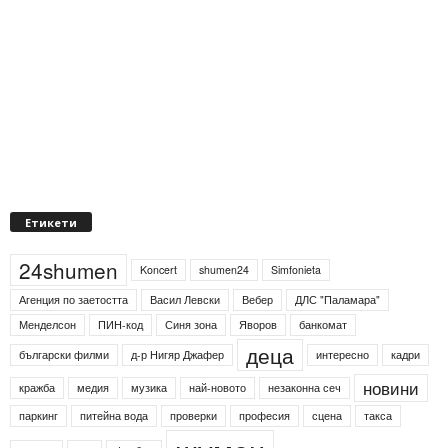
Етикети
24shumen
Koncert
shumen24
Simfonieta
Агенция по заетостта
Васил Левски
Вебер
ДЛС "Паламара"
Менделсон
ПИН-код
Синя зона
Яворов
банкомат
деца
български филми
д-р Нигяр Джафер
интересно
кадри
новини
кражба
медия
музика
най-новото
незаконна сеч
паркинг
питейна вода
проверки
професия
сцена
такса