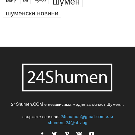
шумен
театър
топ
футбол
шуменски новини
24Shumen.COM е независима медия за област Шумен...
свържете се с нас:
24shumen@gmail.com или
shumen_24@abv.bg