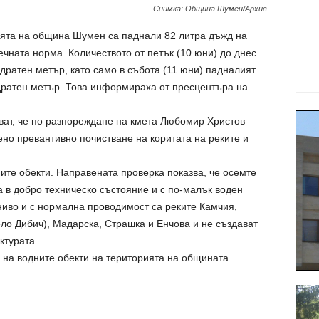
Снимка: Община Шумен/Архив
ията на община Шумен са паднали 82 литра дъжд на
чната норма. Количеството от петък (10 юни) до днес
адратен метър, като само в събота (11 юни) падналият
адратен метър. Това информираха от пресцентъра на
ат, че по разпореждане на кмета Любомир Христов
но превантивно почистване на коритата на реките и
ите обекти. Направената проверка показва, че осемте
а в добро техническо състояние и с по-малък воден
ниво и с нормална проводимост са реките Камчия,
ло Дибич), Мадарска, Страшка и Енчова и не създават
ктурата.
 на водните обекти на територията на общината