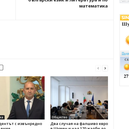
математика
ка
Общество
дентът с извънредно
Два случая на фалшиво евро
ение
в Шумен и над 170 жалби до