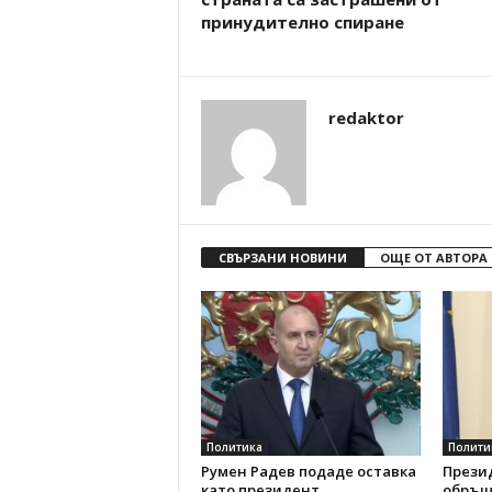
принудително спиране
redaktor
СВЪРЗАНИ НОВИНИ
ОЩЕ ОТ АВТОРА
Политика
Полити
Румен Радев подаде оставка
Прези
като президент
обръщ