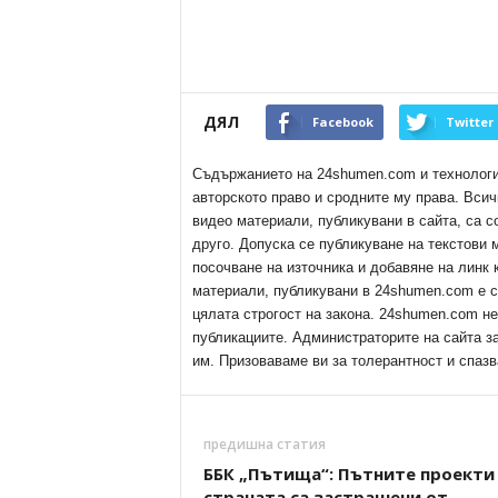
ДЯЛ
Facebook
Twitter
Съдържанието на 24shumen.com и технологиит
авторското право и сродните му права. Всич
видео материали, публикувани в сайта, са с
друго. Допуска се публикуване на текстови
посочване на източника и добавяне на линк
материали, публикувани в 24shumen.com е с
цялата строгост на закона. 24shumen.com н
публикациите. Администраторите на сайта з
им. Призоваваме ви за толерантност и спазв
предишна статия
ББК „Пътища“: Пътните проекти
страната са застрашени от