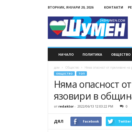
ВТОРНИК, ЯНУАРИ 20, 2026
КОНТАКТИ
Р
24Shumen.COM
НАЧАЛО
ПОЛИТИКА
ОБЩЕСТВО
дом
Общество
Няма опасност от преливане на
ОБЩЕСТВО
ТОП
Няма опасност от
язовири в общи
от
redaktor
-
2022/06/13 12:03:22 PM
0
ДЯЛ
Facebook
Twitter