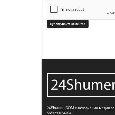
24Shumen.COM е независима медия за
област Шумен...