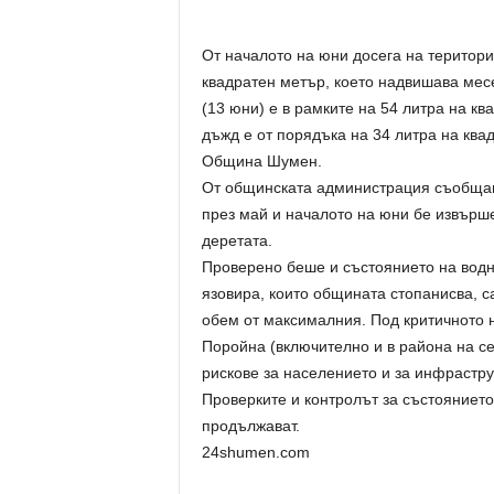
От началото на юни досега на територ
квадратен метър, което надвишава месе
(13 юни) е в рамките на 54 литра на кв
дъжд е от порядъка на 34 литра на кв
Община Шумен.
От общинската администрация съобщав
през май и началото на юни бе извърше
деретата.
Проверено беше и състоянието на водн
язовира, които общината стопанисва, с
обем от максималния. Под критичното 
Поройна (включително и в района на се
рискове за населението и за инфрастру
Проверките и контролът за състоянието
продължават.
24shumen.com