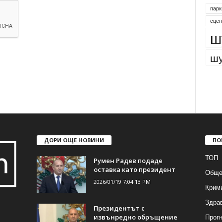
парк
сцен
ш
шу
ДОРИ ОЩЕ НОВИНИ
ПО
ТОП
Румен Радев подаде
оставка като президент
Обще
2026/01/19 7:04:13 PM
Крим
Здра
Президентът с
Прогн
извънредно обръщение