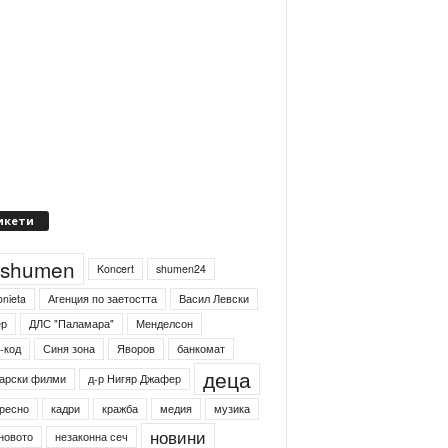
икети
4shumen
Koncert
shumen24
onieta
Агенция по заетостта
Васил Левски
ер
ДЛС "Паламара"
Менделсон
-код
Синя зона
Яворов
банкомат
деца
арски филми
д-р Нигяр Джафер
ресно
кадри
кражба
медия
музика
новини
новото
незаконна сеч