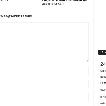
местната КЗП
са задължителни!
Ет
2
Simf
Веб
ПИН
бълг
инте
най-