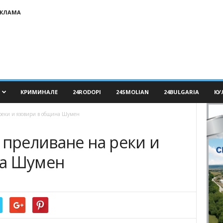
ЕКЛАМА
КРИМИНАЛЕ
24RODOPI
24SMOLIAN
24BULGARIA
КУ
 реки и язовири в община Шумен
 преливане на реки и
на Шумен