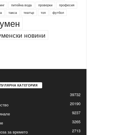
инг
питейна вода
проверки
професия
а
такса
театър
топ
футбол
умен
менски новини
ПУЛЯРНА КАТЕГОРИЯ
39732
20190
ство
9237
инале
3265
ве
2713
оза за времето