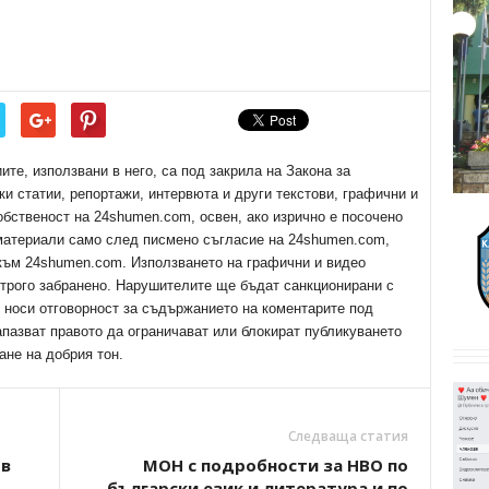
е, използвани в него, са под закрила на Закона за
ки статии, репортажи, интервюта и други текстови, графични и
обственост на 24shumen.com, освен, ако изрично е посочено
 материали само след писмено съгласие на 24shumen.com,
 към 24shumen.com. Използването на графични и видео
трого забранено. Нарушителите ще бъдат санкционирани с
е носи отговорност за съдържанието на коментарите под
апазват правото да ограничават или блокират публикуването
ане на добрия тон.
Следваща статия
 в
МОН с подробности за НВО по
български език и литература и по