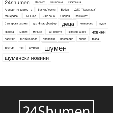
24shumen
Koncert
shumen24
Simfonieta
Агенция по заетостта
Васил Левски
Вебер
ДЛС "Паламара"
Менделсон
ПИН-код
Синя зона
Яворов
банкомат
деца
български филми
д-р Нигяр Джафер
интересно
кадри
новини
кражба
медия
музика
най-новото
незаконна сеч
паркинг
питейна вода
проверки
професия
сцена
такса
шумен
театър
топ
футбол
шуменски новини