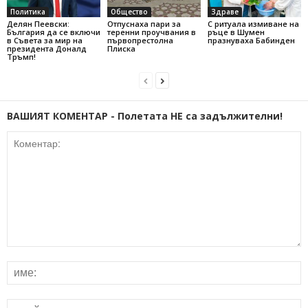
Политика
Общество
Здраве
Делян Пеевски:
Отпуснаха пари за
С ритуала измиване на
България да се включи
теренни проучвания в
ръце в Шумен
в Съвета за мир на
първопрестолна
празнуваха Бабинден
президента Доналд
Плиска
Тръмп!
ВАШИЯТ КОМЕНТАР - Полетата НЕ са задължителни!