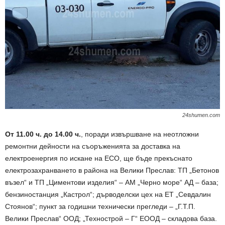
24shumen.com
От 11.00 ч. до 14.00 ч.
, поради извършване на неотложни
ремонтни дейности на съоръженията за доставка на
електроенергия по искане на ECO, ще бъде прекъснато
електрозахранването в района на Велики Преслав: ТП „Бетонов
възел“ и ТП „Циментови изделия“ – АМ „Черно море“ АД – база;
бензиностанция „Кастрол“; дърводелски цех на ЕТ „Севдалин
Стоянов“; пункт за годишни технически прегледи – „Г.Т.П.
Велики Преслав“ ООД; „Технострой – Г“ ЕООД – складова база.