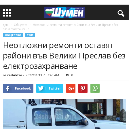
дом
Общество
Неотложни ремонти оставят райони във Велики Преслав без
електрозахранване
ОБЩЕСТВО
ТОП
Неотложни ремонти оставят
райони във Велики Преслав без
електрозахранване
от
redaktor
-
2022/01/13 7:57:46 AM
0
Facebook
Twitter