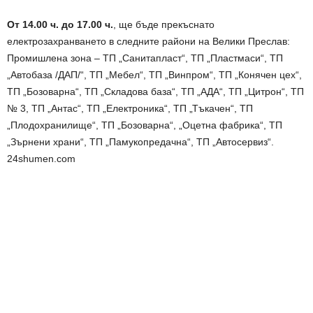
От 14.00 ч. до 17.00 ч.
, ще бъде прекъснато
електрозахранването в следните райони на Велики Преслав:
Промишлена зона – ТП „Санитапласт“, ТП „Пластмаси“, ТП
„Автобаза /ДАП/“, ТП „Мебел“, ТП „Винпром“, ТП „Конячен цех“,
ТП „Бозоварна“, ТП „Складова база“, ТП „АДА“, ТП „Цитрон“, ТП
№ 3, ТП „Антас“, ТП „Електроника“, ТП „Тъкачен“, ТП
„Плодохранилище“, ТП „Бозоварна“, „Оцетна фабрика“, ТП
„Зърнени храни“, ТП „Памукопредачна“, ТП „Автосервиз“.
24shumen.com