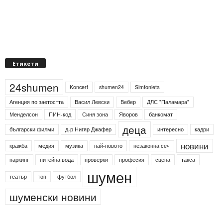
Етикети
24shumen
Koncert
shumen24
Simfonieta
Агенция по заетостта
Васил Левски
Вебер
ДЛС "Паламара"
Менделсон
ПИН-код
Синя зона
Яворов
банкомат
деца
български филми
д-р Нигяр Джафер
интересно
кадри
новини
кражба
медия
музика
най-новото
незаконна сеч
паркинг
питейна вода
проверки
професия
сцена
такса
шумен
театър
топ
футбол
шуменски новини