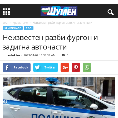
дом
Криминале
Неизвестен разби фургон и задигна авточасти
КРИМИНАЛЕ
ТОП
Неизвестен разби фургон и
задигна авточасти
от
redaktor
-
2023/01/09 11:37:37 AM
0
Facebook
Twitter