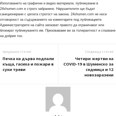
Използването на графични и видео материали, публикувани в
24shumen.com е строго забранено. Нарушителите ще бъдат
санкционирани с цялата строгост на закона. 24shumen.com не носи
отговорност за съдържанието на коментарите под публикациите.
Администраторите на сайта запазват правото да ограничават или
блокират публикуването им. Призоваваме ви за толерантност и спазване
на добрия тон.
предишна статия
Следваща статия
Печка на дърва подпали
Четири жертви на
къща, гасиха и пожари в
COVID-19 в Шуменско за
сухи треви
седмица и 12
новозаразени