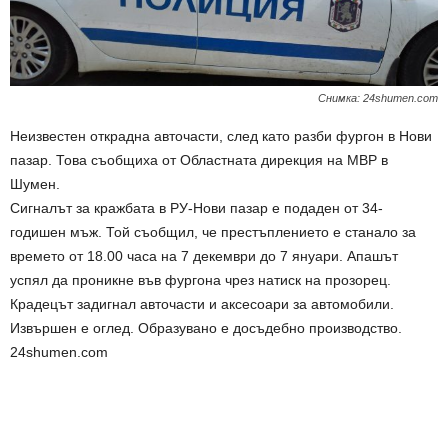
Снимка: 24shumen.com
Неизвестен открадна авточасти, след като разби фургон в Нови
пазар. Това съобщиха от Областната дирекция на МВР в
Шумен.
Сигналът за кражбата в РУ-Нови пазар е подаден от 34-
годишен мъж. Той съобщил, че престъплението е станало за
времето от 18.00 часа на 7 декември до 7 януари. Апашът
успял да проникне във фургона чрез натиск на прозорец.
Крадецът задигнал авточасти и аксесоари за автомобили.
Извършен е оглед. Образувано е досъдебно производство.
24shumen.com