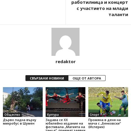
работилница и концерт
с участието на млади
таланти
redaktor
СВЪРЗАНИ НОВИНИ
ОЩЕ ОТ АВТОРА
Общество
Култура
Спорт
Дърво падна върху
Задава се ХХ
Промяна в деня на
микробус в Шумен
юбилейно издание на
мача с „Бенковски“
фестивала „Магията на
(Исперих)
танца“, приемат заявки