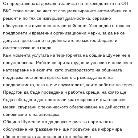
От представената докладна записка на ръководството на ОП
БКС става ясно, че част от специализираните автомобили са в
ремонт и по тях се извършват диагностика, сервизно
обслужване и възстановителни дейности. Успоредно с това са
предприети и временни организационни мерки, за да не се
допуска прекъсване на дейностите по сметосъбиране и
сметоизвозване в града.
Към момента услугата на територията на община Шумен не е
преустановена. Работи се при затруднени условия и повишено
натоварване на екипите, като ръководството на общината
поддържа постоянна връзка както с ръководството на
предприятието, така и със служителите, които работят на терен.
Предстои да бъде проведена и работна среща, на която ще
бъдат обсъдени допълнителни краткосрочни и дългосрочни
мерки, свързани с техническото обезпечаване на дейността и
обновяването на автопарка.
Община Шумен няма да допусне риск за нормалното
обслужване на гражданите и ще продължи да информира
обществеността за предприетите действия.