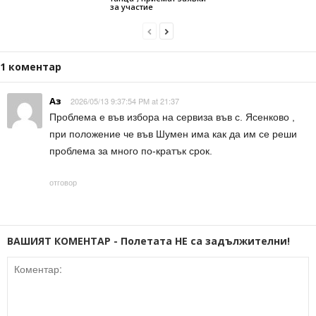
за участие
1 коментар
Аз
2026/05/13 9:37:54 PM at 21:37
Проблема е във избора на сервиза във с. Ясенково ,
при положение че във Шумен има как да им се реши
проблема за много по-кратък срок.
отговор
ВАШИЯТ КОМЕНТАР - Полетата НЕ са задължителни!