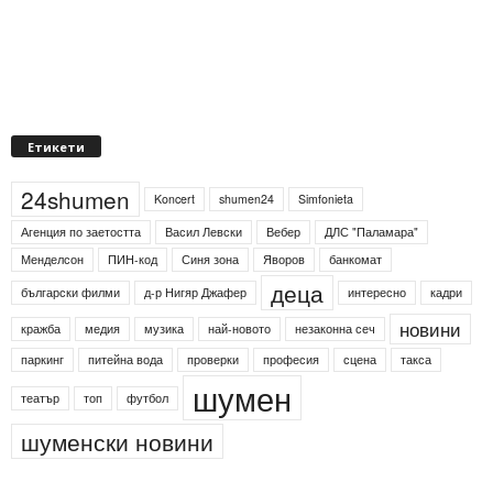
Етикети
24shumen
Koncert
shumen24
Simfonieta
Агенция по заетостта
Васил Левски
Вебер
ДЛС "Паламара"
Менделсон
ПИН-код
Синя зона
Яворов
банкомат
деца
български филми
д-р Нигяр Джафер
интересно
кадри
новини
кражба
медия
музика
най-новото
незаконна сеч
паркинг
питейна вода
проверки
професия
сцена
такса
шумен
театър
топ
футбол
шуменски новини