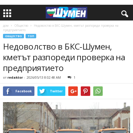
дом
Общество
Недоволство в БКС-Шумен, кметът разпореди проверка на
предприятието
ОБЩЕСТВО
ТОП
Недоволство в БКС-Шумен,
кметът разпореди проверка на
предприятието
от
redaktor
-
2026/05/13 8:02:48 AM
1
Facebook
Twitter