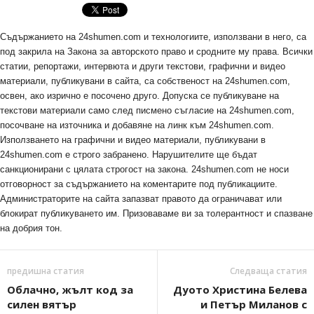
Съдържанието на 24shumen.com и технологиите, използвани в него, са
под закрила на Закона за авторското право и сродните му права. Всички
статии, репортажи, интервюта и други текстови, графични и видео
материали, публикувани в сайта, са собственост на 24shumen.com,
освен, ако изрично е посочено друго. Допуска се публикуване на
текстови материали само след писмено съгласие на 24shumen.com,
посочване на източника и добавяне на линк към 24shumen.com.
Използването на графични и видео материали, публикувани в
24shumen.com е строго забранено. Нарушителите ще бъдат
санкционирани с цялата строгост на закона. 24shumen.com не носи
отговорност за съдържанието на коментарите под публикациите.
Администраторите на сайта запазват правото да ограничават или
блокират публикуването им. Призоваваме ви за толерантност и спазване
на добрия тон.
предишна статия
Следваща статия
Облачно, жълт код за
Дуото Христина Белева
силен вятър
и Петър Миланов с