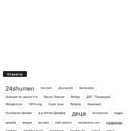
Етикети
24shumen
Koncert
shumen24
Simfonieta
Агенция по заетостта
Васил Левски
Вебер
ДЛС "Паламара"
Менделсон
ПИН-код
Синя зона
Яворов
банкомат
деца
български филми
д-р Нигяр Джафер
интересно
кадри
новини
кражба
медия
музика
най-новото
незаконна сеч
паркинг
питейна вода
проверки
професия
сцена
такса