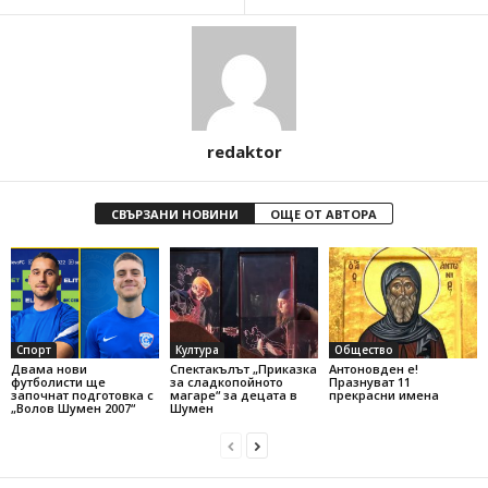
redaktor
СВЪРЗАНИ НОВИНИ
ОЩЕ ОТ АВТОРА
Спорт
Култура
Общество
Двама нови
Спектакълът „Приказка
Антоновден е!
футболисти ще
за сладкопойното
Празнуват 11
започнат подготовка с
магаре“ за децата в
прекрасни имена
„Волов Шумен 2007“
Шумен