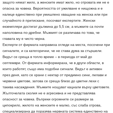
защото нямат жило, а женските имат жило, но отровата им не е
опасна за човека. Вероятността от ужилване е нищожна и е
налице единствено при умишлено хващане на женска или при
случайното ѝ притискане, посочват експертите. Женски
екземпляри достигат дължина до 5,5 см, а мъжките са почти
наполовина по-дребни. Мъжкият се различава по това, че
главата му е чисто черна.
Експерти от фирмата направиха огледи на места, посочени при
сигналите, и са категорични, че не става дума за стършели.
Видът се среща в топло време – в периода от май до
септември. От фирмата информираха, че в други области, в
които работят, също има подобни сигнали. Видът е активен
през деня, като се храни с нектар от предимно сини, лилави и
червени цветове, затова се среща близо до цветни лехи с
такива насаждения. Мъжките нощуват кацнали върху цветовете.
Жълточелата сколия не е агресивна и не представлява
опасност за човека. Въпреки огромните си размери за
ципокрило, жилото на женските е малко, със слаба отрова,
специализирана да поразява нервната система единствено на