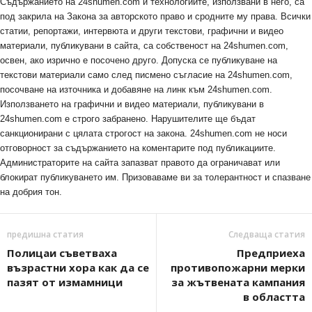
Съдържанието на 24shumen.com и технологиите, използвани в него, са
под закрила на Закона за авторското право и сродните му права. Всички
статии, репортажи, интервюта и други текстови, графични и видео
материали, публикувани в сайта, са собственост на 24shumen.com,
освен, ако изрично е посочено друго. Допуска се публикуване на
текстови материали само след писмено съгласие на 24shumen.com,
посочване на източника и добавяне на линк към 24shumen.com.
Използването на графични и видео материали, публикувани в
24shumen.com е строго забранено. Нарушителите ще бъдат
санкционирани с цялата строгост на закона. 24shumen.com не носи
отговорност за съдържанието на коментарите под публикациите.
Администраторите на сайта запазват правото да ограничават или
блокират публикуването им. Призоваваме ви за толерантност и спазване
на добрия тон.
предишна статия
Следваща статия
Полицаи съветваха
Предприеха
възрастни хора как да се
противопожарни мерки
пазят от измамници
за жътвената кампания
в областта