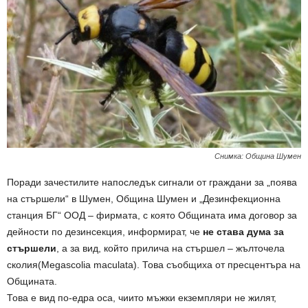
Снимка: Община Шумен
Поради зачестилите напоследък сигнали от граждани за „поява
на стършели“ в Шумен, Община Шумен и „Дезинфекционна
станция БГ“ ООД – фирмата, с която Общината има договор за
дейности по дезинсекция, информират, че
не става дума за
стършели
, а за вид, който прилича на стършел – жълточела
сколия(Megascolia maculata). Това съобщиха от пресцентъра на
Общината.
Това е вид по-едра оса, чиито мъжки екземпляри не жилят,