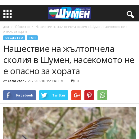
дом
Общество
Нашествие на жълтопчела сколия в Шумен, насекомото не е
опасно за хората
ОБЩЕСТВО
ТОП
Нашествие на жълтопчела
сколия в Шумен, насекомото не
е опасно за хората
от
redaktor
-
2025/06/10 1:29:40 PM
0
Facebook
Twitter