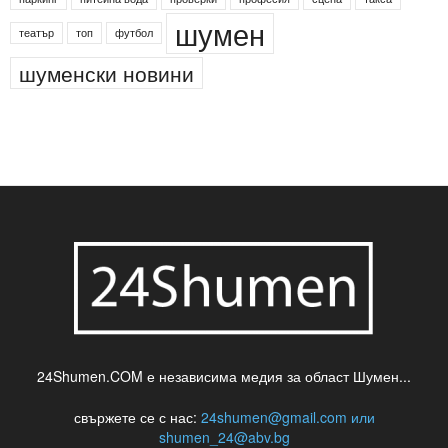
шумен
театър
топ
футбол
шуменски новини
24Shumen.COM е независима медия за област Шумен...
свържете се с нас:
24shumen@gmail.com или
shumen_24@abv.bg