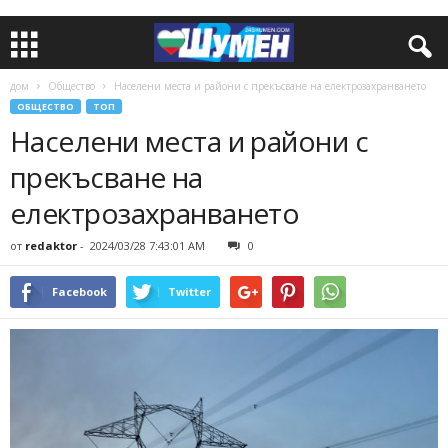
дом
Общество
Населени места и райони с прекъсване на електрозахранването
ОБЩЕСТВО
ТОП
Населени места и райони с
прекъсване на
електрозахранването
от
redaktor
-
2024/03/28 7:43:01 AM
0
Facebook
Twitter