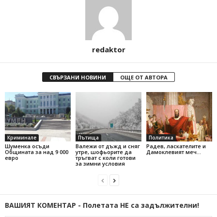
redaktor
СВЪРЗАНИ НОВИНИ
ОЩЕ ОТ АВТОРА
Криминале
Пътища
Политика
Шуменка осъди
Валежи от дъжд и сняг
Радев, ласкателите и
Общината за над 9 000
утре, шофьорите да
Дамоклевият меч…
евро
тръгват с коли готови
за зимни условия
ВАШИЯТ КОМЕНТАР - Полетата НЕ са задължителни!