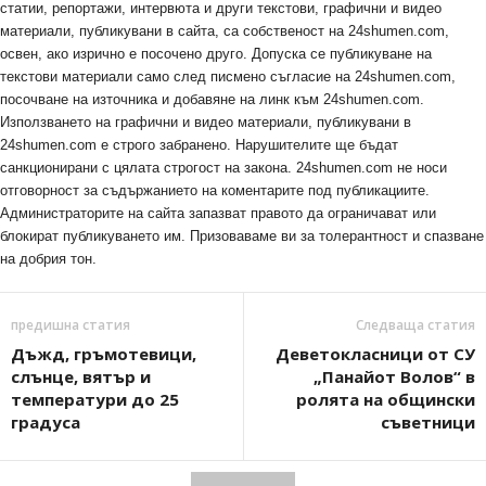
статии, репортажи, интервюта и други текстови, графични и видео
материали, публикувани в сайта, са собственост на 24shumen.com,
освен, ако изрично е посочено друго. Допуска се публикуване на
текстови материали само след писмено съгласие на 24shumen.com,
посочване на източника и добавяне на линк към 24shumen.com.
Използването на графични и видео материали, публикувани в
24shumen.com е строго забранено. Нарушителите ще бъдат
санкционирани с цялата строгост на закона. 24shumen.com не носи
отговорност за съдържанието на коментарите под публикациите.
Администраторите на сайта запазват правото да ограничават или
блокират публикуването им. Призоваваме ви за толерантност и спазване
на добрия тон.
предишна статия
Следваща статия
Дъжд, гръмотевици,
Деветокласници от СУ
слънце, вятър и
„Панайот Волов“ в
температури до 25
ролята на общински
градуса
съветници