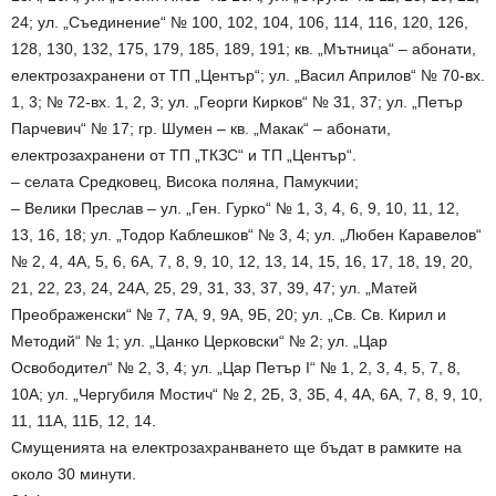
24; ул. „Съединение“ № 100, 102, 104, 106, 114, 116, 120, 126,
128, 130, 132, 175, 179, 185, 189, 191; кв. „Мътница“ – абонати,
електрозахранени от ТП „Център“; ул. „Васил Априлов“ № 70-вх.
1, 3; № 72-вх. 1, 2, 3; ул. „Георги Кирков“ № 31, 37; ул. „Петър
Парчевич“ № 17; гр. Шумен – кв. „Макак“ – абонати,
електрозахранени от ТП „ТКЗС“ и ТП „Център“.
– селата Средковец, Висока поляна, Памукчии;
– Велики Преслав – ул. „Ген. Гурко“ № 1, 3, 4, 6, 9, 10, 11, 12,
13, 16, 18; ул. „Тодор Каблешков“ № 3, 4; ул. „Любен Каравелов“
№ 2, 4, 4А, 5, 6, 6А, 7, 8, 9, 10, 12, 13, 14, 15, 16, 17, 18, 19, 20,
21, 22, 23, 24, 24А, 25, 29, 31, 33, 37, 39, 47; ул. „Матей
Преображенски“ № 7, 7А, 9, 9А, 9Б, 20; ул. „Св. Св. Кирил и
Методий“ № 1; ул. „Цанко Церковски“ № 2; ул. „Цар
Освободител“ № 2, 3, 4; ул. „Цар Петър I“ № 1, 2, 3, 4, 5, 7, 8,
10А; ул. „Чергубиля Мостич“ № 2, 2Б, 3, 3Б, 4, 4А, 6А, 7, 8, 9, 10,
11, 11А, 11Б, 12, 14.
Смущенията на електрозахранването ще бъдат в рамките на
около 30 минути.