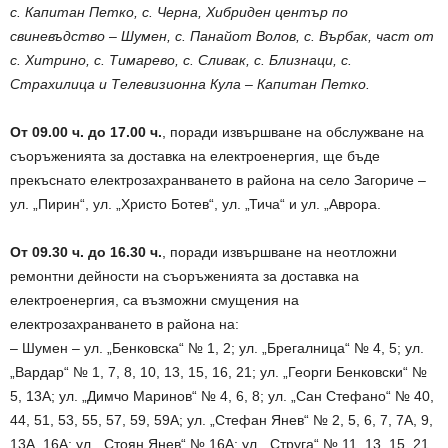
с. Капитан Петко, с. Черна, Хибриден център по
свиневъдство – Шумен, с. Панайот Волов, с. Върбак, част от
с. Хитрино, с. Тимарево, с. Сливак, с. Близнаци, с.
Страхилица и Телевизионна Кула – Капитан Петко.
От 09.00 ч. до 17.00 ч.
, поради извършване на обслужване на
съоръженията за доставка на електроенергия, ще бъде
прекъснато електрозахранването в района на село Загориче –
ул. „Пирин“, ул. „Христо Ботев“, ул. „Тича“ и ул. „Аврора.
От 09.30 ч. до 16.30 ч.
, поради извършване на неотложни
ремонтни дейности на съоръженията за доставка на
електроенергия, са възможни смущения на
електрозахранването в района на:
– Шумен – ул. „Бенковска“ № 1, 2; ул. „Брегалница“ № 4, 5; ул.
„Вардар“ № 1, 7, 8, 10, 13, 15, 16, 21; ул. „Георги Бенковски“ №
5, 13А; ул. „Димчо Маринов“ № 4, 6, 8; ул. „Сан Стефано“ № 40,
44, 51, 53, 55, 57, 59, 59А; ул. „Стефан Янев“ № 2, 5, 6, 7, 7А, 9,
13А, 16А; ул. „Стоян Янев“ № 16А; ул. „Струга“ № 11, 13, 15, 21,