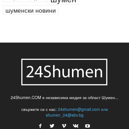
шуменски новини
24Shumen.COM е независима медия за област Шумен...
свържете се с нас:
24shumen@gmail.com или
shumen_24@abv.bg