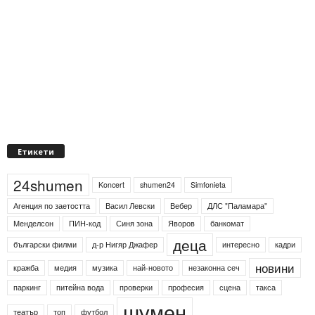
Етикети
24shumen
Koncert
shumen24
Simfonieta
Агенция по заетостта
Васил Левски
Вебер
ДЛС "Паламара"
Менделсон
ПИН-код
Синя зона
Яворов
банкомат
деца
български филми
д-р Нигяр Джафер
интересно
кадри
новини
кражба
медия
музика
най-новото
незаконна сеч
паркинг
питейна вода
проверки
професия
сцена
такса
шумен
театър
топ
футбол