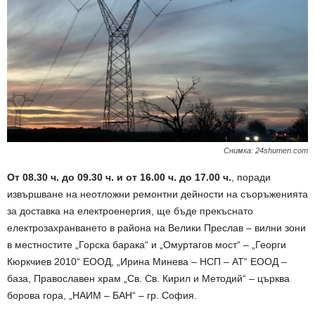
Снимка: 24shumen.com
От 08.30 ч. до 09.30 ч. и от 16.00 ч. до 17.00 ч.
, поради
извършване на неотложни ремонтни дейности на съоръженията
за доставка на електроенергия, ще бъде прекъснато
електрозахранването в района на Велики Преслав – вилни зони
в местностите „Горска барака“ и „Омуртагов мост“ – „Георги
Кюркчиев 2010“ ЕООД, „Ирина Минева – НСП – АТ“ ЕООД –
база, Православен храм „Св. Св. Кирил и Методий“ – църква
борова гора, „НАИМ – БАН“ – гр. София.