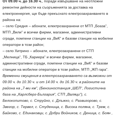
От 09.00 ч. до 16.30 ч.
, поради извършване на неотложни
ремонтни дейности на съоръженията за доставка на
електроенергия, ще бъде прекъснато електрозахранването в
района на:
– село Средня – абонати, електрозахранени от МТП „Боаза“,
МТП „Вили“ и всички фирми, магазини, административни
сгради, помпени станции на „ВиК“ и базови станции на мобилни
оператори в този район;
– село Хитрино – абонати, електрозахранени от СТП
„Мелница“, ТБ „Кариера“ и всички фирми, магазини,
административни сгради, помпени станции на „ВиК“ и базови
станции на мобилни оператори в този район, МТП „ЖП гара“.
Временни смущения в електрозахранването са възможни от
09.00 ч. до 10.30 ч. и от 14.00 ч. до 16.30 ч. в районите на
района на „7-ми км“, (Бензиностанция „ШЕЛ“, Логистична
база на „Карлсберг-България“, СТП „Валяци“), с.
Белокопитово, с. Струйно, с. Длъжко, с. Развигорово, с.
Звегор, с. Тервел, с. Студеница, с. Висока поляна, с. Трем, с.
Байково, с. Единаковци, с. Добри Войников, с. Деница, с. Боян ,