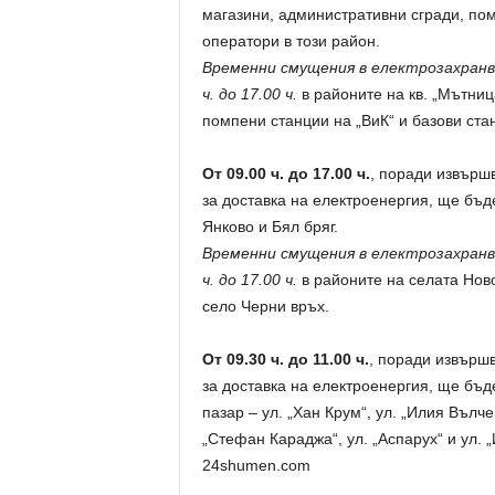
магазини, административни сгради, пом
оператори в този район.
Временни смущения в електрозахранван
ч. до 17.00 ч.
в районите на кв. „Мътниц
помпени станции на „ВиК“ и базови ста
От 09.00 ч. до 17.00 ч.
, поради извърш
за доставка на електроенергия, ще бъд
Янково и Бял бряг.
Временни смущения в електрозахранван
ч. до 17.00 ч.
в районите на селата Нов
село Черни връх.
От 09.30 ч. до 11.00 ч.
, поради извърш
за доставка на електроенергия, ще бъд
пазар – ул. „Хан Крум“, ул. „Илия Вълче
„Стефан Караджа“, ул. „Аспарух“ и ул. 
24shumen.com