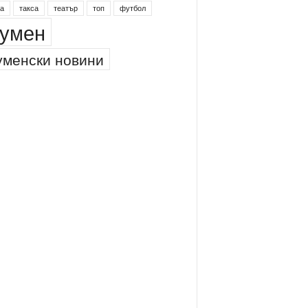
а
такса
театър
топ
футбол
умен
менски новини