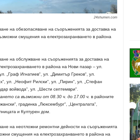
24shumen.com
ване на обезопасяване на съоръженията за доставка на
възможни смущения на електрозахранването в района
ване на обслужване на съоръженията за доставка на
ектрозахранването в района на Нови пазар – ул.
ул. „Граф Игнатиев“, ул. „Димитър Греков“, ул.
рх“, ул. „Неофит Рилски“, ул. „Пирин“, ул. „Стефан
вдар войвода“, ул. „Шести септември“.
ето са възможни от 08.30 ч. до 17.00 ч.
в районите
джански“, градинка „Люксембург“, „Централата“,
олницата и Културен дом.
ване на неотложни ремонтни дейности на съоръженията
зможни смущения на електрозахранването в района на