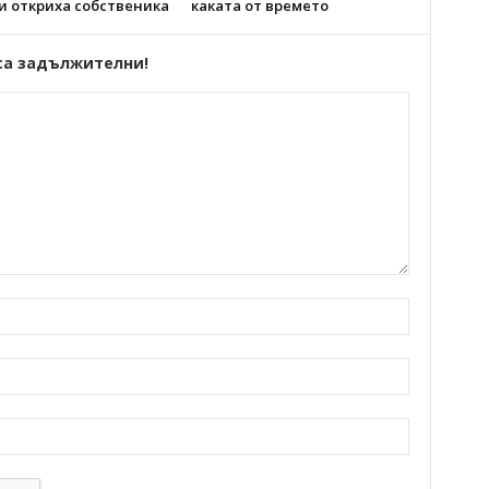
и откриха собственика
каката от времето
са задължителни!