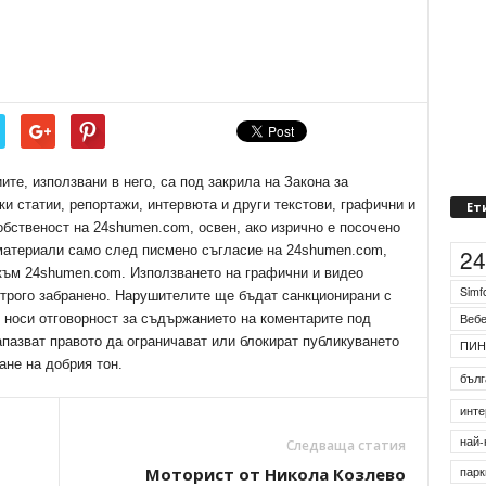
е, използвани в него, са под закрила на Закона за
ки статии, репортажи, интервюта и други текстови, графични и
Ет
обственост на 24shumen.com, освен, ако изрично е посочено
 материали само след писмено съгласие на 24shumen.com,
2
 към 24shumen.com. Използването на графични и видео
Simf
трого забранено. Нарушителите ще бъдат санкционирани с
е носи отговорност за съдържанието на коментарите под
Веб
апазват правото да ограничават или блокират публикуването
ПИН
ане на добрия тон.
бълг
инте
най-
Следваща статия
Моторист от Никола Козлево
парк