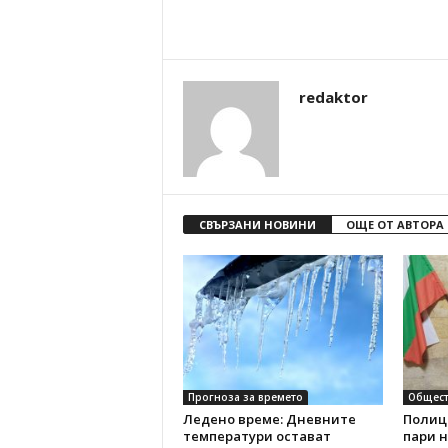
redaktor
СВЪРЗАНИ НОВИНИ
ОЩЕ ОТ АВТОРА
Прогноза за времето
Общест
Ледено време: Дневните
Полиц
температури остават
пари н