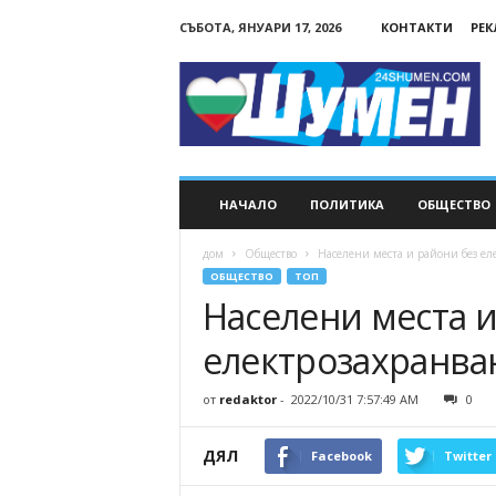
СЪБОТА, ЯНУАРИ 17, 2026
КОНТАКТИ
РЕ
24Shumen.COM
НАЧАЛО
ПОЛИТИКА
ОБЩЕСТВО
дом
Общество
Населени места и райони без ел
ОБЩЕСТВО
ТОП
Населени места и
електрозахранва
от
redaktor
-
2022/10/31 7:57:49 AM
0
ДЯЛ
Facebook
Twitter