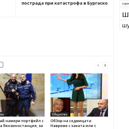
пострада при катастрофа в Бургаско
сцен
ш
шу
во
Общество
ай намери портфейл с
ОбЗор на седмицата:
а бензиностанция, за
Навреме с каката или с