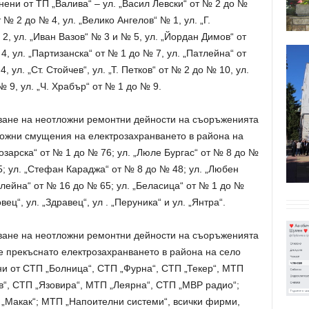
нени от ТП „Валива“ – ул. „Васил Левски“ от № 2 до №
т № 2 до № 4, ул. „Велико Ангелов“ № 1, ул. „Г.
2, ул. „Иван Вазов“ № 3 и № 5, ул. „Йордан Димов“ от
4, ул. „Партизанска“ от № 1 до № 7, ул. „Патлейна“ от
, ул. „Ст. Стойчев“, ул. „Т. Петков“ от № 2 до № 10, ул.
№ 9, ул. „Ч. Храбър“ от № 1 до № 9.
ване на неотложни ремонтни дейности на съоръженията
зможни смущения на електрозахранването в района на
Лозарска“ от № 1 до № 76; ул. „Люле Бургас“ от № 8 до №
5; ул. „Стефан Караджа“ от № 8 до № 48; ул. „Любен
лейна“ от № 16 до № 65; ул. „Беласица“ от № 1 до №
вец“, ул. „Здравец“, ул . „Перуника“ и ул. „Янтра“.
ване на неотложни ремонтни дейности на съоръженията
е прекъснато електрозахранването в района на село
ни от СТП „Болница“, СТП „Фурна“, СТП „Текер“, МТП
“, СТП „Язовира“, МТП „Леярна“, СТП „МВР радио“;
. „Макак“; МТП „Напоителни системи“, всички фирми,