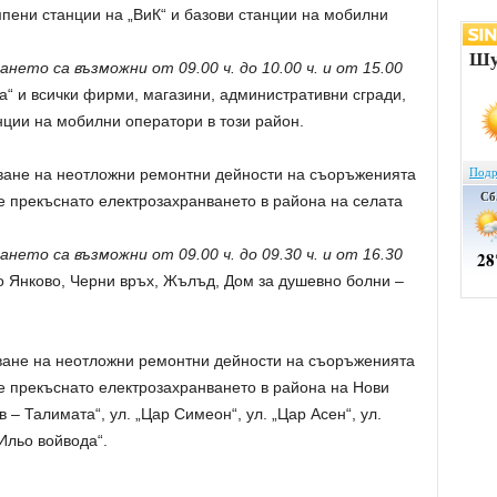
пени станции на „ВиК“ и базови станции на мобилни
ето са възможни от 09.00 ч. до 10.00 ч. и от 15.00
а“ и всички фирми, магазини, административни сгради,
нции на мобилни оператори в този район.
ване на неотложни ремонтни дейности на съоръженията
е прекъснато електрозахранването в района на селата
ето са възможни от 09.00 ч. до 09.30 ч. и от 16.30
о Янково, Черни връх, Жълъд, Дом за душевно болни –
ване на неотложни ремонтни дейности на съоръженията
е прекъснато електрозахранването в района на Нови
в – Талимата“, ул. „Цар Симеон“, ул. „Цар Асен“, ул.
„Ильо войвода“.