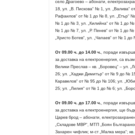
село Драгоево – абонати, електрозахра
18, ул. „В. Пискова“ № 1, ул. „Валива“ о
Рафаилов“ от № 1 до № 8, ул. „Етър“ № 
№ 1 до № 3, ул. „Килийна“ от № 1 до № 
№ 1 до № 7, ул. „Р. Пенев“ от № 1 до № 4
„Христо Ботев“, ул. „Чапаев“ от № 1 до 
От 09.00 ч. до 14.00 ч.
, поради извърш
за доставка на електроенергия, са въ
Велики Преслав – кв. „Боровец“ – ул. „
26; ул. „Хаджи Димитър“ от № 9 до № 1
Каравелов“ от № 95 до № 106; ул. „Юби
25; ул. „Лилия“ от № 1 до № 6; ул. „Боро
От 09.00 ч. до 17.00 ч.
, поради извърш
за доставка на електроенергия, ще бъд
Царев брод – абонати, електрозахране
„Складове МВР“, МТП „Боян Българанов
Захарен чифлик; м-ст „Малка мера“; кв