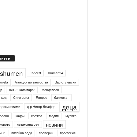
икети
4shumen
Koncert
shumen24
onieta
Агенция по заетостта
Васил Левски
ер
ДЛС "Паламара"
Менделсон
-код
Синя зона
Яворов
банкомат
деца
арски филми
д-р Нигяр Джафер
ресно
кадри
кражба
медия
музика
новини
новото
незаконна сеч
инг
питейна вода
проверки
професия