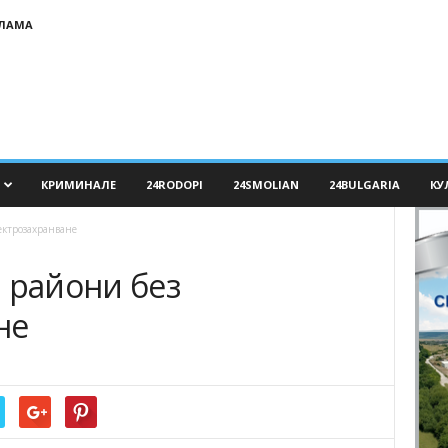
КЛАМА
КРИМИНАЛЕ
24RODOPI
24SMOLIAN
24BULGARIA
КУ
ектрозахранване
 райони без
не