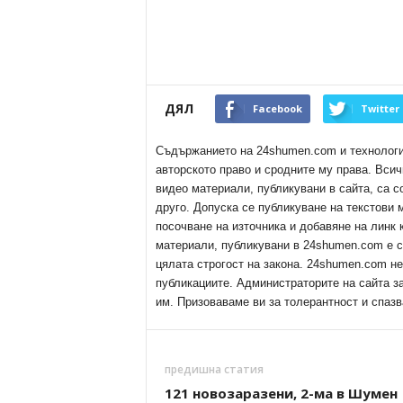
ДЯЛ
Facebook
Twitter
Съдържанието на 24shumen.com и технологиит
авторското право и сродните му права. Всич
видео материали, публикувани в сайта, са с
друго. Допуска се публикуване на текстови
посочване на източника и добавяне на линк
материали, публикувани в 24shumen.com е с
цялата строгост на закона. 24shumen.com н
публикациите. Администраторите на сайта з
им. Призоваваме ви за толерантност и спазв
предишна статия
121 новозаразени, 2-ма в Шумен