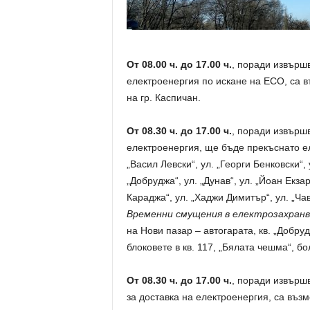
От 08.00 ч. до 17.00 ч.
, поради извърш
електроенергия по искане на ECO, са 
на гр. Каспичан.
От 08.30 ч. до 17.00 ч.
, поради извърш
електроенергия, ще бъде прекъснато ел
„Васил Левски“, ул. „Георги Бенковски“, 
„Добруджа“, ул. „Дунав“, ул. „Йоан Екза
Караджа“, ул. „Хаджи Димитър“, ул. „Ча
Временни смущения в електрозахранван
на Нови пазар – автогарата, кв. „Добру
блоковете в кв. 117, „Бялата чешма“, б
От 08.30 ч. до 17.00 ч.
, поради извърш
за доставка на електроенергия, са въ