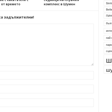
Simf
 от времето
комплекс в Шумен
Веб
ПИН
са задължителни!
бълг
инте
най-
парк
сцен
ш
шу