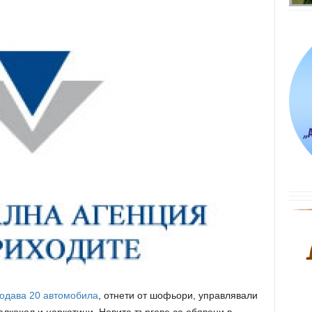
одава 20 автомобила
, отнети от шофьори, управлявали