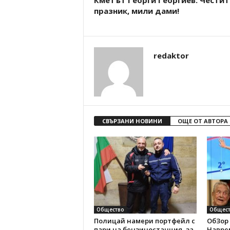
Кметът Георги Георгиев: Честит
празник, мили дами!
redaktor
СВЪРЗАНИ НОВИНИ
ОЩЕ ОТ АВТОРА
Общество
Общест
Полицай намери портфейл с
ОбЗор 
пари на бензиностанция, за
Наврем