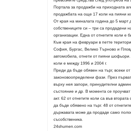
превозните средства след употреба на 
Портала за продажби на приходната аг
продажбата на още 17 коли на пияни и
От края на миналата година до 5 март
собствениците си – три са продадени н
организации. Една от отнетите коли е б
Към края на февруари в петте територ
София, Бургас, Велико Търново и Плов
автомобила, отнети от пияни шофьори. 
коли е между 1996 и 2004 г.
Преди да бъде обявен на търг, всеки о
законовоопределени фази. През първат
върху нея запори, принудителни админ
състояние и др. В момента се проучва
акт. 62 от отнетите коли са във вторат
да бъде обявено на търг. 48 от отнетит
държавата може да продаде само полови
съсобственика.
24shumen.com