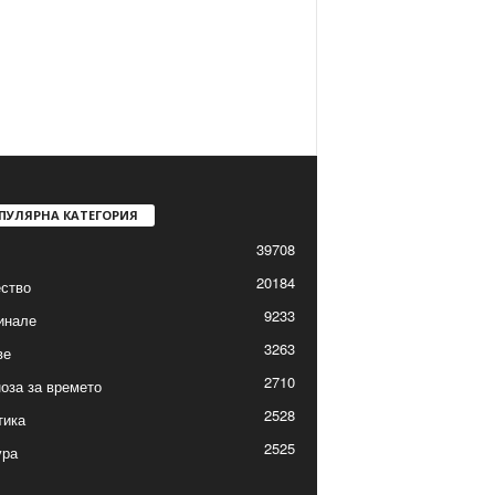
ПУЛЯРНА КАТЕГОРИЯ
39708
20184
ство
9233
инале
3263
ве
2710
оза за времето
2528
тика
2525
ура