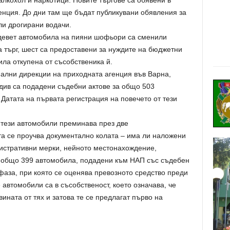
алкохол и наркотици. Новите търгове са обявени в
енция. До дни там ще бъдат публикувани обявления за
ли дрогирани водачи.
 девет автомобила на пияни шофьори са сменили
а търг, шест са предоставени за нуждите на бюджетни
ила откупена от съсобственика й.
иални дирекции на приходната агенция във Варна,
див са подадени съдебни актове за общо 503
Датата на първата регистрация на повечето от тези
т тези автомобили преминава през две
а се проучва документално колата – има ли наложени
истративни мерки, нейното местонахождение,
т общо 399 автомобила, подадени към НАП със съдебен
а фаза, при която се оценява превозното средство преди
е автомобили са в съсобственост, което означава, че
ната от тях и затова те се предлагат първо на