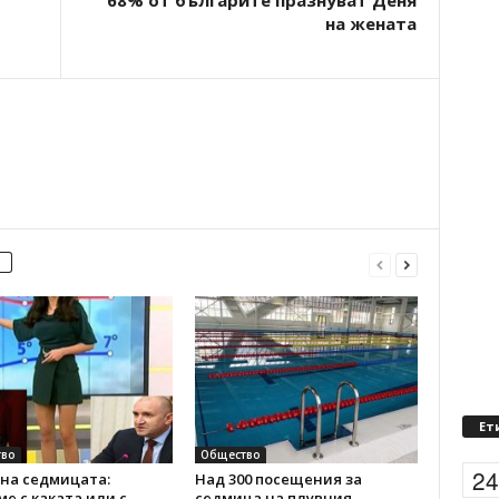
68% от българите празнуват Деня
на жената
Ет
во
Общество
2
на седмицата:
Над 300 посещения за
е с каката или с
седмица на плувния