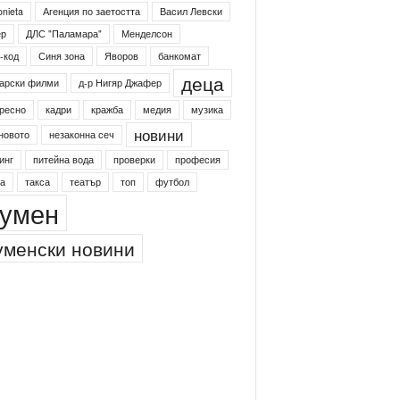
onieta
Агенция по заетостта
Васил Левски
ер
ДЛС "Паламара"
Менделсон
-код
Синя зона
Яворов
банкомат
деца
арски филми
д-р Нигяр Джафер
ресно
кадри
кражба
медия
музика
новини
новото
незаконна сеч
инг
питейна вода
проверки
професия
а
такса
театър
топ
футбол
умен
менски новини