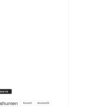
икети
4shumen
Koncert
shumen24