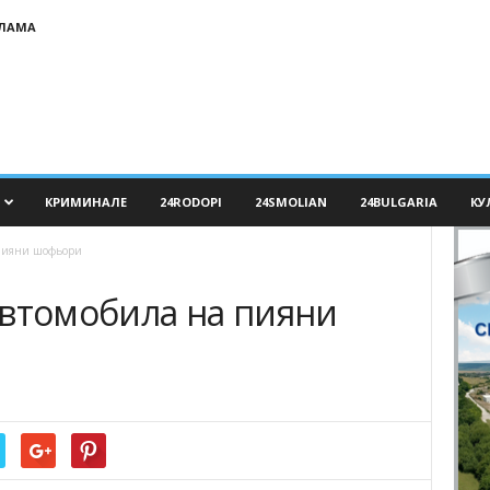
КЛАМА
КРИМИНАЛЕ
24RODOPI
24SMOLIAN
24BULGARIA
КУ
 пияни шофьори
автомобила на пияни