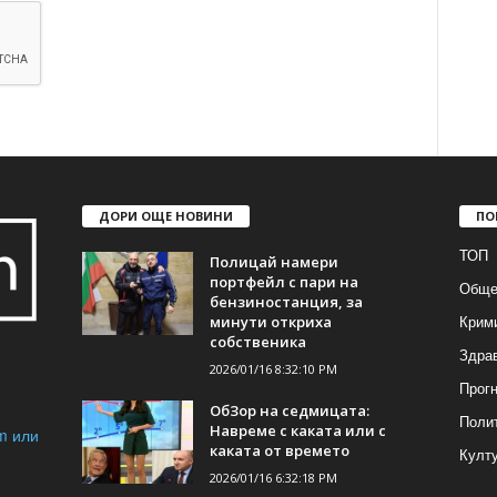
ДОРИ ОЩЕ НОВИНИ
ПО
ТОП
Полицай намери
портфейл с пари на
Обще
бензиностанция, за
Крим
минути откриха
собственика
Здра
2026/01/16 8:32:10 PM
Прогн
ОбЗор на седмицата:
Поли
Навреме с каката или с
m или
каката от времето
Култ
2026/01/16 6:32:18 PM