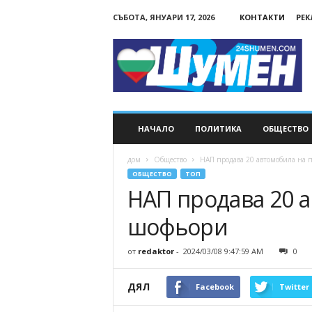
СЪБОТА, ЯНУАРИ 17, 2026
КОНТАКТИ
РЕ
24Shumen.COM
НАЧАЛО
ПОЛИТИКА
ОБЩЕСТВО
дом
Общество
НАП продава 20 автомобила на
ОБЩЕСТВО
ТОП
НАП продава 20 
шофьори
от
redaktor
-
2024/03/08 9:47:59 AM
0
ДЯЛ
Facebook
Twitter