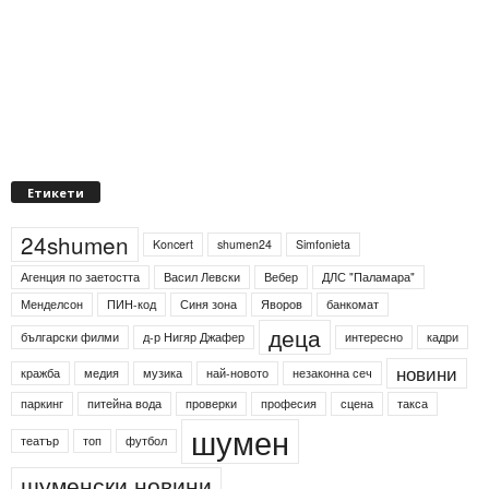
Етикети
24shumen
Koncert
shumen24
Simfonieta
Агенция по заетостта
Васил Левски
Вебер
ДЛС "Паламара"
Менделсон
ПИН-код
Синя зона
Яворов
банкомат
деца
български филми
д-р Нигяр Джафер
интересно
кадри
новини
кражба
медия
музика
най-новото
незаконна сеч
паркинг
питейна вода
проверки
професия
сцена
такса
шумен
театър
топ
футбол
шуменски новини