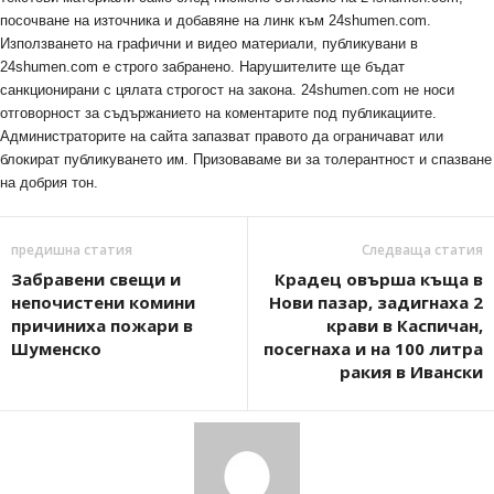
посочване на източника и добавяне на линк към 24shumen.com.
Използването на графични и видео материали, публикувани в
24shumen.com е строго забранено. Нарушителите ще бъдат
санкционирани с цялата строгост на закона. 24shumen.com не носи
отговорност за съдържанието на коментарите под публикациите.
Администраторите на сайта запазват правото да ограничават или
блокират публикуването им. Призоваваме ви за толерантност и спазване
на добрия тон.
предишна статия
Следваща статия
Забравени свещи и
Крадец овърша къща в
непочистени комини
Нови пазар, задигнаха 2
причиниха пожари в
крави в Каспичан,
Шуменско
посегнаха и на 100 литра
ракия в Ивански