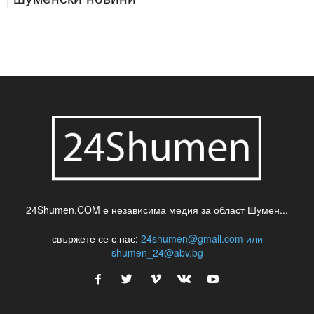
24Shumen.COM е независима медия за област Шумен...
свържете се с нас:
24shumen@gmail.com или
shumen_24@abv.bg