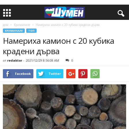
дом
Криминале
Намериха камион с 20 кубика крадени дърва
КРИМИНАЛЕ
ТОП
Намериха камион с 20 кубика
крадени дърва
от
redaktor
-
2021/12/29 8:56:08 AM
0
Facebook
Twitter