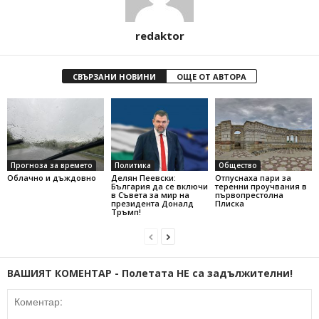
redaktor
СВЪРЗАНИ НОВИНИ
ОЩЕ ОТ АВТОРА
Прогноза за времето
Политика
Общество
Облачно и дъждовно
Делян Пеевски:
Отпуснаха пари за
България да се включи
теренни проучвания в
в Съвета за мир на
първопрестолна
президента Доналд
Плиска
Тръмп!
ВАШИЯТ КОМЕНТАР - Полетата НЕ са задължителни!