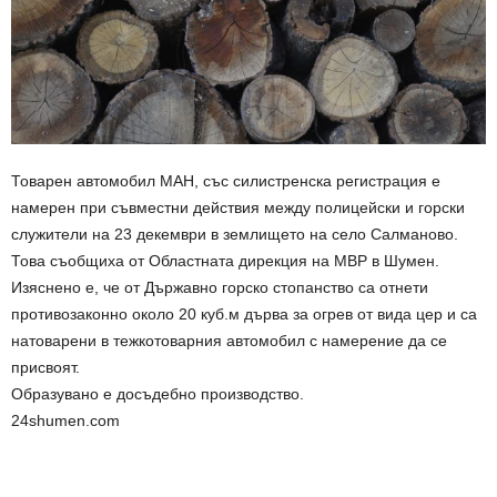
Товарен автомобил МАН, със силистренска регистрация е
намерен при съвместни действия между полицейски и горски
служители на 23 декември в землището на село Салманово.
Това съобщиха от Областната дирекция на МВР в Шумен.
Изяснено е, че от Държавно горско стопанство са отнети
противозаконно около 20 куб.м дърва за огрев от вида цер и са
натоварени в тежкотоварния автомобил с намерение да се
присвоят.
Образувано е досъдебно производство.
24shumen.com