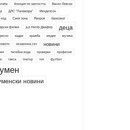
onieta
Агенция по заетостта
Васил Левски
ер
ДЛС "Паламара"
Менделсон
-код
Синя зона
Яворов
банкомат
деца
арски филми
д-р Нигяр Джафер
ресно
кадри
кражба
медия
музика
новини
новото
незаконна сеч
инг
питейна вода
проверки
професия
а
такса
театър
топ
футбол
умен
менски новини