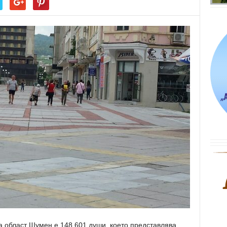
а област Шумен е 148 601 души, което представлява