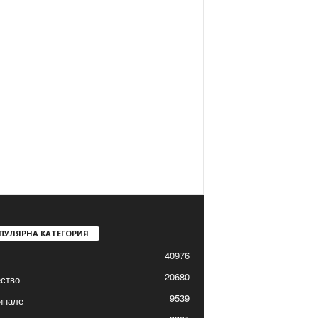
ПУЛЯРНА КАТЕГОРИЯ
40976
20680
ство
9539
инале