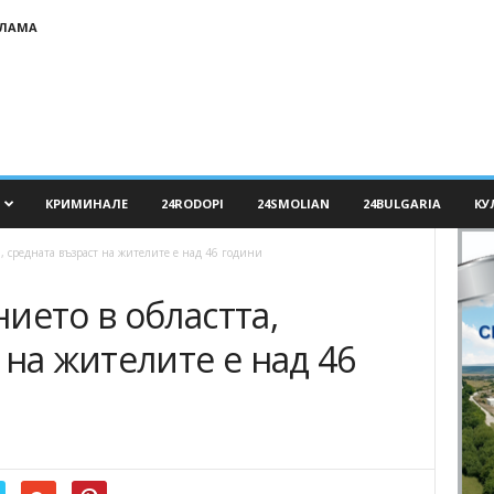
КЛАМА
КРИМИНАЛЕ
24RODOPI
24SMOLIAN
24BULGARIA
КУ
, средната възраст на жителите е над 46 години
ието в областта,
 на жителите е над 46