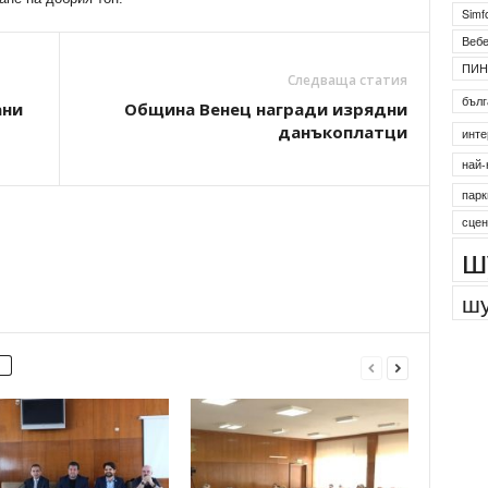
Simf
Веб
ПИН
Следваща статия
бълг
ани
Община Венец награди изрядни
данъкоплатци
инте
най-
парк
сцен
ш
шу