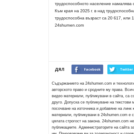
трудоспособното население намалява с
Към края на 2025 г. в над трудоспособн
трудоспособна възраст са 20 617, или 
24shumen.com
ДЯЛ
Facebook
Twitter
Съдържанието на 24shumen.com и технологиит
авторското право и сродните му права. Всич
видео материали, публикувани в сайта, са с
друго. Допуска се публикуване на текстови
посочване на източника и добавяне на линк
материали, публикувани в 24shumen.com е с
цялата строгост на закона. 24shumen.com н
публикациите. Администраторите на сайта з
им. Призоваваме ви за толерантност и спазв