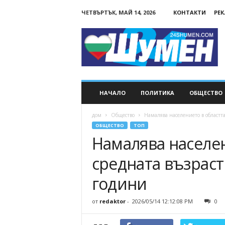
ЧЕТВЪРТЪК, МАЙ 14, 2026
КОНТАКТИ
РЕ
24Shumen.COM
НАЧАЛО
ПОЛИТИКА
ОБЩЕСТВО
дом
Общество
Намалява населението в областта
ОБЩЕСТВО
ТОП
Намалява населен
средната възраст
години
от
redaktor
-
2026/05/14 12:12:08 PM
0