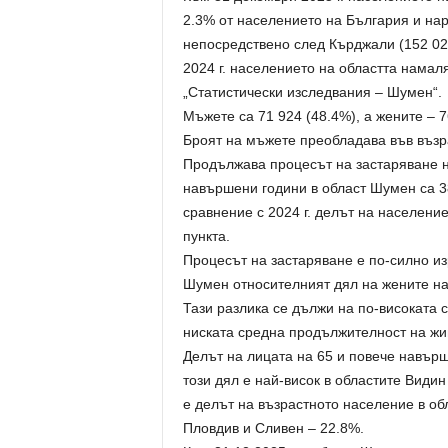
2.3% от населението на България и нар
непосредствено след Кърджали (152 028
2024 г. населението на областта намал
„Статистически изследвания – Шумен“.
Мъжете са 71 924 (48.4%), а жените – 7
Броят на мъжете преобладава във възр
Продължава процесът на застаряване на
навършени години в област Шумен са 38
сравнение с 2024 г. делът на население
пункта.
Процесът на застаряване е по-силно из
Шумен относителният дял на жените на 
Тази разлика се дължи на по-високата 
ниската средна продължителност на жив
Делът на лицата на 65 и повече навърш
този дял е най-висок в областите Видин
е делът на възрастното население в об
Пловдив и Сливен – 22.8%.