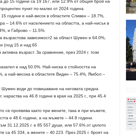
а до 15 години са 19 167, или 12.9% от общия брой на
 процентен пункт по-малко от 2024 година.
15 години е най-висок в областите Сливен – 18.7%,
ра – 14.6% от населението на областта, а най-нисък в
4%, и Габрово – 11.5%.
а възрастова зависимост2 за област Шумен е 64.0%,
и (под 15 и над 65
 активна възраст. За сравнение, през 2024 г. този
казател е над 50.0%. Най-ниска е стойността на
, а най-висока в областите Видин – 75.4%, Ямбол –
т Шумен води до повишаване на неговата средна
г. нараства на 46.8 години в края на 2025 г., при 45.4
о се проявява както при жените, така и при мъжете,
стта е 48.6 години, а на мъжете – 44.8 години.
м 31.12.2025 г. е 85 557 души, или 57.6% от цялото
 са 45 334, а жените – 40 223. През 2025 г. броят на