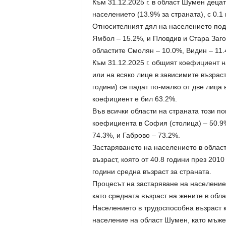
Към 31.12.2025 г. в област Шумен децат
населението (13.9% за страната), с 0.1
Относителният дял на населението под 
Ямбол – 15.2%, и Пловдив и Стара Заго
областите Смолян – 10.0%, Видин – 11.
Към 31.12.2025 г. общият коефициент н
или на всяко лице в зависимите възраст
години) се падат по-малко от две лица в
коефициент е бил 63.2%.
Във всички области на страната този по
коефициента в София (столица) – 50.9%
74.3%, и Габрово – 73.2%.
Застаряването на населението в облас
възраст, която от 40.8 години през 2010 
години средна възраст за страната.
Процесът на застаряване на населениет
като средната възраст на жените в обла
Населението в трудоспособна възраст къ
население на област Шумен, като мъжете