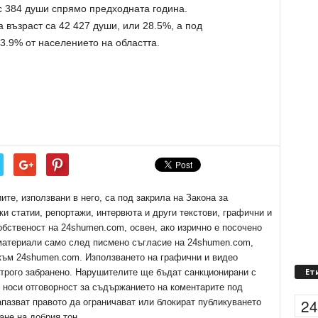
 384 души спрямо предходната година.
а възраст са 42 427 души, или 28.5%, а под
13.9% от населението на областта.
е, използвани в него, са под закрила на Закона за
ки статии, репортажи, интервюта и други текстови, графични и
обственост на 24shumen.com, освен, ако изрично е посочено
 материали само след писмено съгласие на 24shumen.com,
 към 24shumen.com. Използването на графични и видео
Ет
трого забранено. Нарушителите ще бъдат санкционирани с
е носи отговорност за съдържанието на коментарите под
2
апазват правото да ограничават или блокират публикуването
ане на добрия тон.