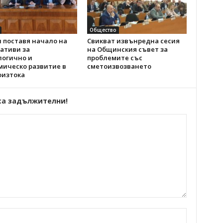
Общество
 поставя начало на
Свикват извънредна сесия
ативи за
на Общинския съвет за
логично и
проблемите със
мическо развитие в
сметоизвозването
оизтока
са задължителни!