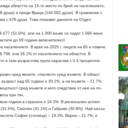
ежда областта на 15-то място по брой на населението,
 души) и преди Враца (144 502 души). В сравнение с
ява с 678 души. Това показват данните на Отдел
6 677 (51.6%), или на 1 000 мъже се падат 1 066 жени.
астите до 59 години включително1.
 населението. В края на 2025 г. лицата на 65 и повече
 798, или 26.1% от населението на областта. В
то в тази възрастова група нараства с 0.4 процентни
разен сред жените, отколкото сред мъжете. В област
възраст над 65 години е 30.2%, а на мъжете – 21.7%.
смъртност сред мъжете и като следствие от нея на по-
ота при тях.
ени години в страната е 24.3%. В регионален аспект
 (31.6%), Смолян (31.1%) и Габрово (30.8%). Най-нисък
ластите София (столица) – 19.2%, Варна – 21.7%, и