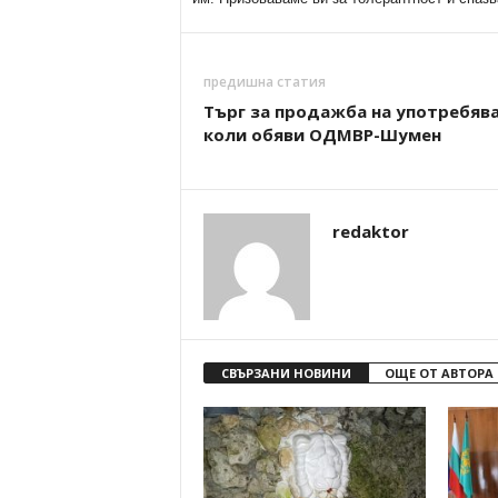
предишна статия
Търг за продажба на употребяв
коли обяви ОДМВР-Шумен
redaktor
СВЪРЗАНИ НОВИНИ
ОЩЕ ОТ АВТОРА