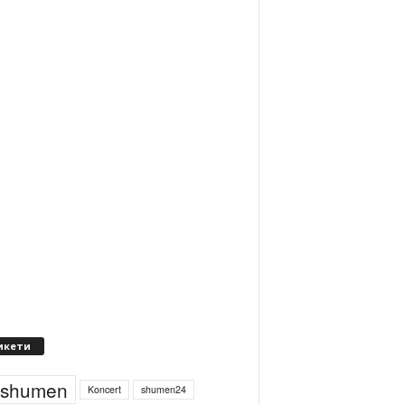
икети
4shumen
Koncert
shumen24