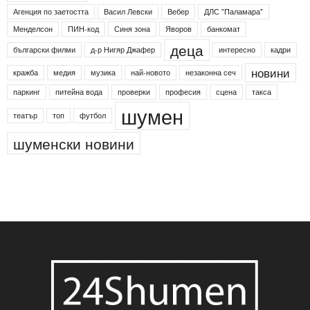
Етикети
24shumen
Koncert
shumen24
Simfonieta
Агенция по заетостта
Васил Левски
Вебер
ДЛС "Паламара"
Менделсон
ПИН-код
Синя зона
Яворов
банкомат
деца
български филми
д-р Нигяр Джафер
интересно
кадри
новини
кражба
медия
музика
най-новото
незаконна сеч
паркинг
питейна вода
проверки
професия
сцена
такса
шумен
театър
топ
футбол
шуменски новини