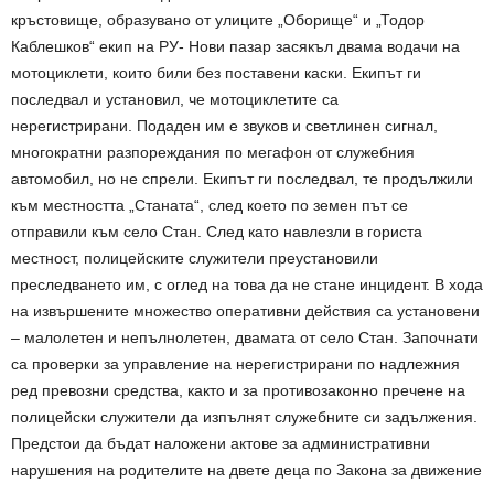
кръстовище, образувано от улиците „Оборище“ и „Тодор
Каблешков“ екип на РУ- Нови пазар засякъл двама водачи на
мотоциклети, които били без поставени каски. Екипът ги
последвал и установил, че мотоциклетите са
нерегистрирани. Подаден им е звуков и светлинен сигнал,
многократни разпореждания по мегафон от служебния
автомобил, но не спрели. Екипът ги последвал, те продължили
към местността „Станата“, след което по земен път се
отправили към село Стан. След като навлезли в гориста
местност, полицейските служители преустановили
преследването им, с оглед на това да не стане инцидент. В хода
на извършените множество оперативни действия са установени
– малолетен и непълнолетен, двамата от село Стан. Започнати
са проверки за управление на нерегистрирани по надлежния
ред превозни средства, както и за противозаконно пречене на
полицейски служители да изпълнят служебните си задължения.
Предстои да бъдат наложени актове за административни
нарушения на родителите на двете деца по Закона за движение