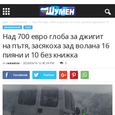
дом
Криминале
Над 700 евро глоба за джигит на пътя, засякоха зад волана 16...
КРИМИНАЛЕ
ТОП
Над 700 евро глоба за джигит
на пътя, засякоха зад волана 16
пияни и 10 без книжка
от
redaktor
-
2026/06/16 12:40:34 PM
0
Facebook
Twitter