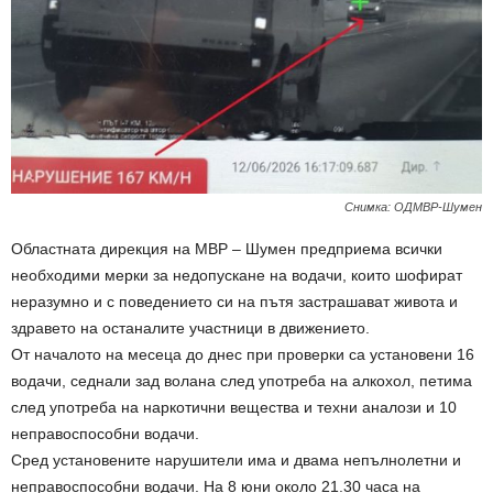
Снимка: ОДМВР-Шумен
Областната дирекция на МВР – Шумен предприема всички
необходими мерки за недопускане на водачи, които шофират
неразумно и с поведението си на пътя застрашават живота и
здравето на останалите участници в движението.
От началото на месеца до днес при проверки са установени 16
водачи, седнали зад волана след употреба на алкохол, петима
след употреба на наркотични вещества и техни аналози и 10
неправоспособни водачи.
Сред установените нарушители има и двама непълнолетни и
неправоспособни водачи. На 8 юни около 21.30 часа на