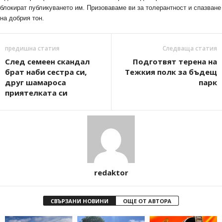
блокират публикуването им. Призоваваме ви за толерантност и спазване
на добрия тон.
предишна статия
Следваща статия
След семеен скандал
Подготвят терена на
брат наби сестра си,
Тежкия полк за бъдещ
друг шамароса
парк
приятелката си
redaktor
СВЪРЗАНИ НОВИНИ
ОЩЕ ОТ АВТОРА