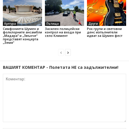
Култура
Пътища
Други
Симфониета Шумен и
Засилен полицейски
Рок групи и световни
фолклорните ансамбли
контрол на входа при
денс изпълнители
„Мадара“ и „Звънче“
село Климент
идват за Шумен фест
представят концерта
„Земя“
ВАШИЯТ КОМЕНТАР - Полетата НЕ са задължителни!