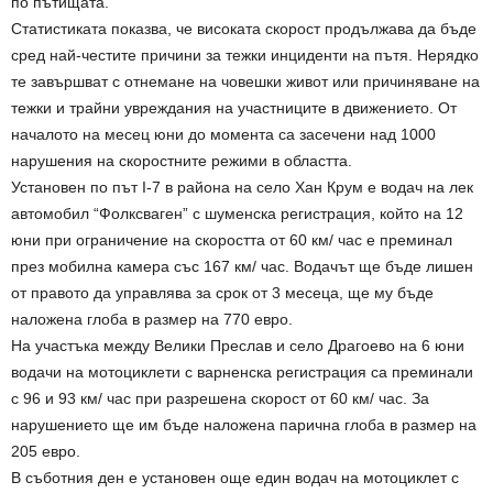
по пътищата.
Статистиката показва, че високата скорост продължава да бъде
сред най-честите причини за тежки инциденти на пътя. Нерядко
те завършват с отнемане на човешки живот или причиняване на
тежки и трайни увреждания на участниците в движението. От
началото на месец юни до момента са засечени над 1000
нарушения на скоростните режими в областта.
Установен по път I-7 в района на село Хан Крум е водач на лек
автомобил “Фолксваген” с шуменска регистрация, който на 12
юни при ограничение на скоростта от 60 км/ час е преминал
през мобилна камера със 167 км/ час. Водачът ще бъде лишен
от правото да управлява за срок от 3 месеца, ще му бъде
наложена глоба в размер на 770 евро.
На участъка между Велики Преслав и село Драгоево на 6 юни
водачи на мотоциклети с варненска регистрация са преминали
с 96 и 93 км/ час при разрешена скорост от 60 км/ час. За
нарушението ще им бъде наложена парична глоба в размер на
205 евро.
В съботния ден е установен още един водач на мотоциклет с