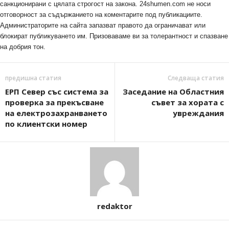
санкционирани с цялата строгост на закона. 24shumen.com не носи
отговорност за съдържанието на коментарите под публикациите.
Администраторите на сайта запазват правото да ограничават или
блокират публикуването им. Призоваваме ви за толерантност и спазване
на добрия тон.
предишна статия
Следваща статия
ЕРП Север със система за
Заседание на Областния
проверка за прекъсване
съвет за хората с
на електрозахранването
увреждания
по клиентски номер
redaktor