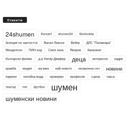
Етикети
24shumen
Koncert
shumen24
Simfonieta
Агенция по заетостта
Васил Левски
Вебер
ДЛС "Паламара"
Менделсон
ПИН-код
Синя зона
Яворов
банкомат
деца
български филми
д-р Нигяр Джафер
интересно
кадри
новини
кражба
медия
музика
най-новото
незаконна сеч
паркинг
питейна вода
проверки
професия
сцена
такса
шумен
театър
топ
футбол
шуменски новини