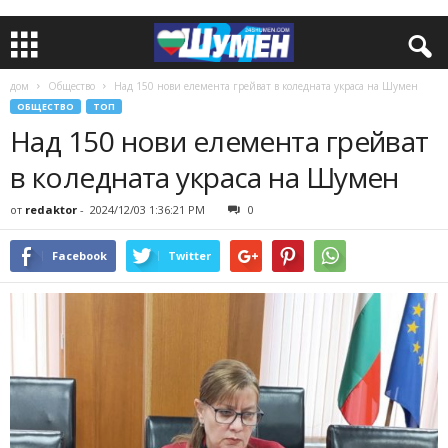
дом
Общество
Над 150 нови елемента грейват в коледната украса на Шумен
ОБЩЕСТВО
ТОП
Над 150 нови елемента грейват
в коледната украса на Шумен
от
redaktor
-
2024/12/03 1:36:21 PM
0
Facebook
Twitter