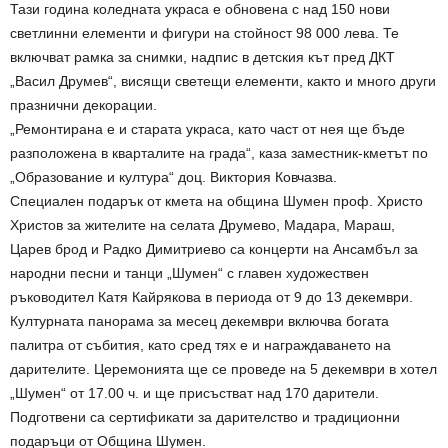
Тази година коледната украса е обновена с над 150 нови
светлинни елементи и фигури на стойност 98 000 лева. Те
включват рамка за снимки, надпис в детския кът пред ДКТ
„Васил Друмев“, висящи светещи елементи, както и много други
празнични декорации.
„Ремонтирана е и старата украса, като част от нея ще бъде
разположена в кварталите на града“, каза заместник-кметът по
„Образование и култура“ доц. Виктория Ковчазва.
Специален подарък от кмета на община Шумен проф. Христо
Христов за жителите на селата Друмево, Мадара, Мараш,
Царев брод и Радко Димитриево са концерти на Ансамбъл за
народни песни и танци „Шумен“ с главен художествен
ръководител Катя Кайрякова в периода от 9 до 13 декември.
Културната панорама за месец декември включва богата
палитра от събития, като сред тях е и награждаването на
дарителите. Церемонията ще се проведе на 5 декември в хотел
„Шумен“ от 17.00 ч. и ще присъстват над 170 дарители.
Подготвени са сертификати за дарителство и традиционни
подаръци от Община Шумен.