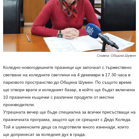
Снимка: Община Шумен
Коледно-новогодишните празници ще започнат с тържествено
светване на коледните светлини на 4 декември в 17.30 часа в
парковото пространство до Община Шумен. По същото време
ще отвори врати и коледният базар, в който ще бъдат включени
10 празнични къщички с различни продукти от местни
производители.
Утрешната вечер ще бъде специална за всички присъстващи на
празничната програма, защото ще се срещнат с Дядо Коледа.
Той и шуменските деца са подготвили много изненади, които
ще допринесат за коледния дух в града.