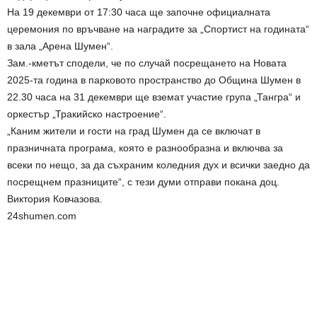
На 19 декември от 17:30 часа ще започне официалната
церемония по връчване на наградите за „Спортист на годината“
в зала „Арена Шумен“.
Зам.-кметът сподели, че по случай посрещането на Новата
2025-та година в парковото пространство до Община Шумен в
22.30 часа на 31 декември ще вземат участие група „Тангра“ и
оркестър „Тракийско настроение“.
„Каним жители и гости на град Шумен да се включат в
празничната програма, която е разнообразна и включва за
всеки по нещо, за да съхраним коледния дух и всички заедно да
посрещнем празниците“, с тези думи отправи покана доц.
Виктория Ковчазова.
24shumen.com