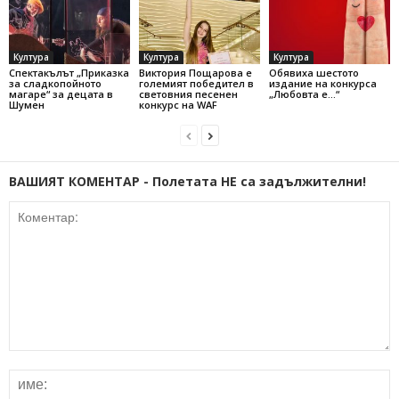
Култура
Култура
Култура
Спектакълът „Приказка
Виктория Пощарова е
Обявиха шестото
за сладкопойното
големият победител в
издание на конкурса
магаре“ за децата в
световния песенен
„Любовта е…“
Шумен
конкурс на WAF
ВАШИЯТ КОМЕНТАР - Полетата НЕ са задължителни!