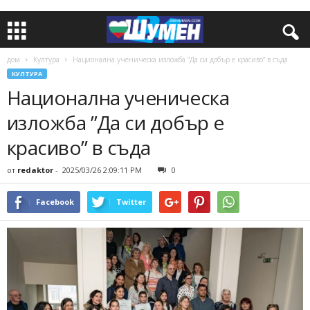
дом
Култура
Национална ученическа изложба ”Да си добър е красиво” в съда
КУЛТУРА
Национална ученическа
изложба ”Да си добър е
красиво” в съда
от
redaktor
-
2025/03/26 2:09:11 PM
0
Facebook
Twitter