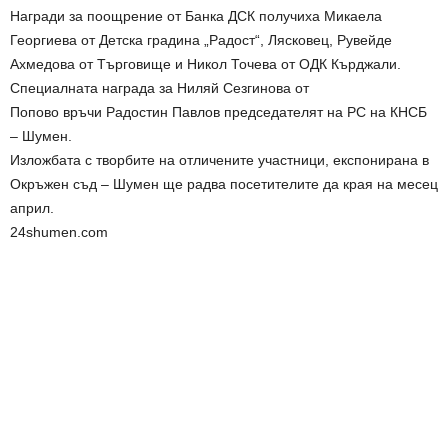
Награди за поощрение от Банка ДСК получиха Микаела
Георгиева от Детска градина „Радост“, Лясковец, Рувейде
Ахмедова от Търговище и Никол Точева от ОДК Кърджали.
Специалната награда за Ниляй Сезгинова от
Попово връчи Радостин Павлов председателят на РС на КНСБ
– Шумен.
Изложбата с творбите на отличените участници, експонирана в
Окръжен съд – Шумен ще радва посетителите да края на месец
април.
24shumen.com