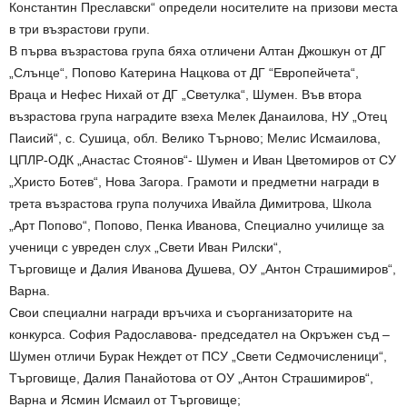
Константин Преславски“ определи носителите на призови места
в три възрастови групи.
В първа възрастова група бяха отличени Алтан Джошкун от ДГ
„Слънце“, Попово Катерина Нацкова от ДГ “Европейчета“,
Враца и Нефес Нихай от ДГ „Светулка“, Шумен. Във втора
възрастова група наградите взеха Мелек Данаилова, НУ „Отец
Паисий“, с. Сушица, обл. Велико Търново; Мелис Исмаилова,
ЦПЛР-ОДК „Анастас Стоянов“- Шумен и Иван Цветомиров от СУ
„Христо Ботев“, Нова Загора. Грамоти и предметни награди в
трета възрастова група получиха Ивайла Димитрова, Школа
„Арт Попово“, Попово, Пенка Иванова, Специално училище за
ученици с увреден слух „Свети Иван Рилски“,
Търговище и Далия Иванова Душева, ОУ „Антон Страшимиров“,
Варна.
Свои специални награди връчиха и съорганизаторите на
конкурса. София Радославова- председател на Окръжен съд –
Шумен отличи Бурак Неждет от ПСУ „Свети Седмочисленици“,
Търговище, Далия Панайотова от ОУ „Антон Страшимиров“,
Варна и Ясмин Исмаил от Търговище;