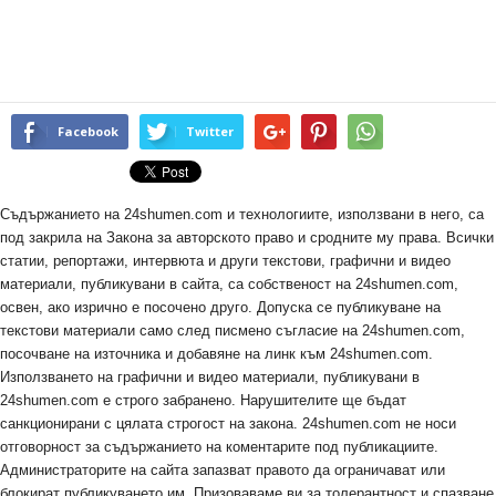
Facebook
Twitter
Съдържанието на 24shumen.com и технологиите, използвани в него, са
под закрила на Закона за авторското право и сродните му права. Всички
статии, репортажи, интервюта и други текстови, графични и видео
материали, публикувани в сайта, са собственост на 24shumen.com,
освен, ако изрично е посочено друго. Допуска се публикуване на
текстови материали само след писмено съгласие на 24shumen.com,
посочване на източника и добавяне на линк към 24shumen.com.
Използването на графични и видео материали, публикувани в
24shumen.com е строго забранено. Нарушителите ще бъдат
санкционирани с цялата строгост на закона. 24shumen.com не носи
отговорност за съдържанието на коментарите под публикациите.
Администраторите на сайта запазват правото да ограничават или
блокират публикуването им. Призоваваме ви за толерантност и спазване