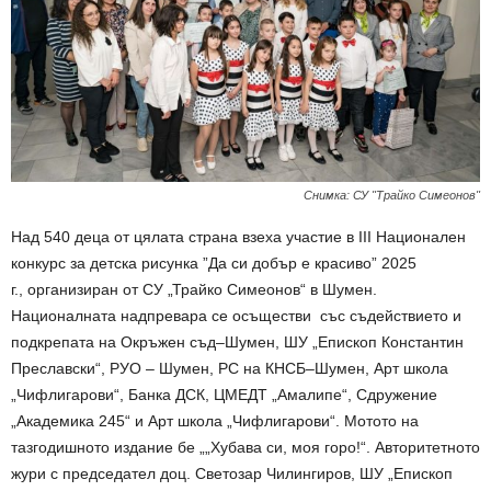
Снимка: СУ "Трайко Симеонов"
Над 540 деца от цялата страна взеха участие в III Национален
конкурс за детска рисунка ”Да си добър е красиво” 2025
г., организиран от СУ „Трайко Симеонов“ в Шумен.
Националната надпревара се осъществи със съдействието и
подкрепата на Окръжен съд–Шумен, ШУ „Епископ Константин
Преславски“, РУО – Шумен, РС на КНСБ–Шумен, Арт школа
„Чифлигарови“, Банка ДСК, ЦМЕДТ „Амалипе“, Сдружение
„Академика 245“ и Арт школа „Чифлигарови“. Мотото на
тазгодишното издание бе „„Хубава си, моя горо!“. Авторитетното
жури с председател доц. Светозар Чилингиров, ШУ „Епископ