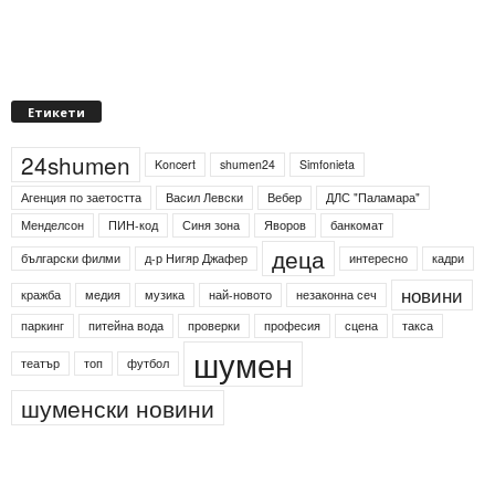
Етикети
24shumen
Koncert
shumen24
Simfonieta
Агенция по заетостта
Васил Левски
Вебер
ДЛС "Паламара"
Менделсон
ПИН-код
Синя зона
Яворов
банкомат
деца
български филми
д-р Нигяр Джафер
интересно
кадри
новини
кражба
медия
музика
най-новото
незаконна сеч
паркинг
питейна вода
проверки
професия
сцена
такса
шумен
театър
топ
футбол