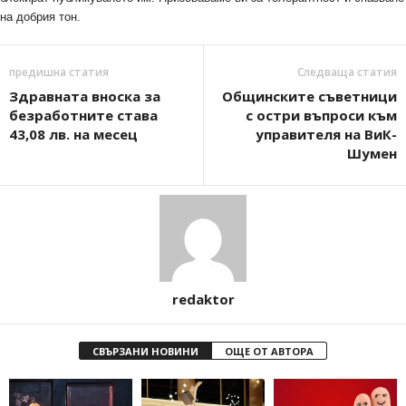
на добрия тон.
предишна статия
Следваща статия
Здравната вноска за
Общинските съветници
безработните става
с остри въпроси към
43,08 лв. на месец
управителя на ВиК-
Шумен
redaktor
СВЪРЗАНИ НОВИНИ
ОЩЕ ОТ АВТОРА