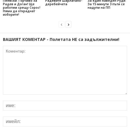
Пеевски: Горчиво за
Радевите шарлатано-
За един наведен Руди:
Радев и Доган! Ще
деребейчета
За 15 минути 3 пъти се
работим срещу Сорос!
надупи на ПП
Няма да откраднат
изборите!
ВАШИЯТ КОМЕНТАР - Полетата НЕ са задължителни!