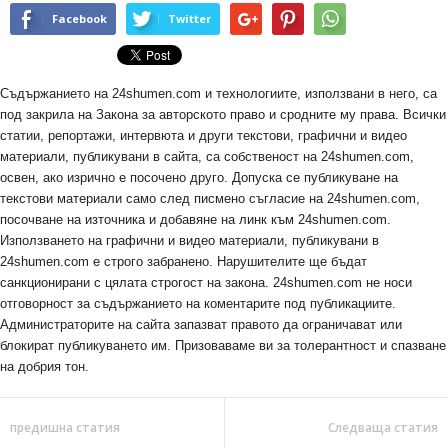
Facebook
Twitter
Съдържанието на 24shumen.com и технологиите, използвани в него, са
под закрила на Закона за авторското право и сродните му права. Всички
статии, репортажи, интервюта и други текстови, графични и видео
материали, публикувани в сайта, са собственост на 24shumen.com,
освен, ако изрично е посочено друго. Допуска се публикуване на
текстови материали само след писмено съгласие на 24shumen.com,
посочване на източника и добавяне на линк към 24shumen.com.
Използването на графични и видео материали, публикувани в
24shumen.com е строго забранено. Нарушителите ще бъдат
санкционирани с цялата строгост на закона. 24shumen.com не носи
отговорност за съдържанието на коментарите под публикациите.
Администраторите на сайта запазват правото да ограничават или
блокират публикуването им. Призоваваме ви за толерантност и спазване
на добрия тон.
предишна статия
Следваща статия