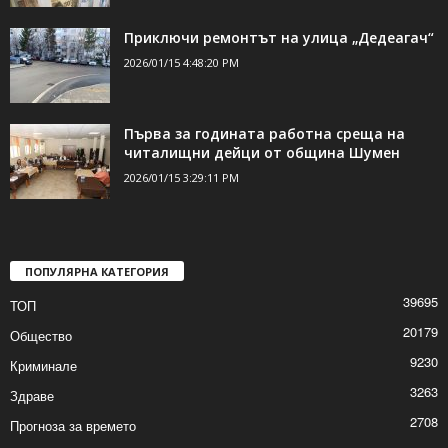
Разпродадоха имущество на длъжници
за близо 209 000 лева
2026/01/15 6:03:26 PM
Приключи ремонтът на улица „Дедеагач“
2026/01/15 4:48:20 PM
Първа за годината работна среща на
читалищни дейци от община Шумен
2026/01/15 3:29:11 PM
ПОПУЛЯРНА КАТЕГОРИЯ
39695
ТОП
20179
Общество