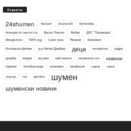
Етикети
24shumen
Koncert
shumen24
Simfonieta
Агенция по заетостта
Васил Левски
Вебер
ДЛС "Паламара"
Менделсон
ПИН-код
Синя зона
Яворов
банкомат
деца
български филми
д-р Нигяр Джафер
интересно
кадри
новини
кражба
медия
музика
най-новото
незаконна сеч
паркинг
питейна вода
проверки
професия
сцена
такса
шумен
театър
топ
футбол
шуменски новини