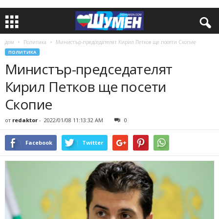
дом
Политика
Министър-председателят Кирил Петков ще посети Скопие
ПОЛИТИКА
Министър-председателят
Кирил Петков ще посети
Скопие
от
redaktor
-
2022/01/08 11:13:32 AM
0
Facebook
Twitter