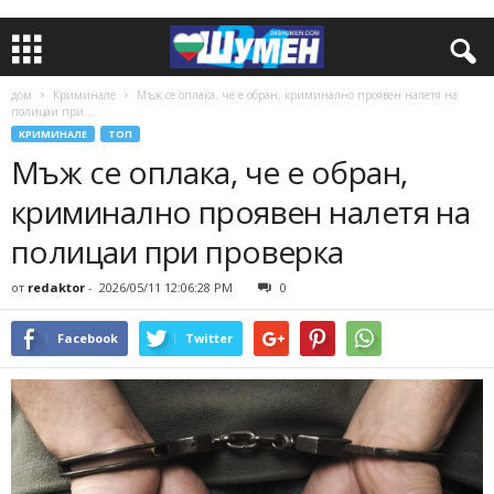
дом
Криминале
Мъж се оплака, че е обран, криминално проявен налетя на
полицаи при...
КРИМИНАЛЕ
ТОП
Мъж се оплака, че е обран,
криминално проявен налетя на
полицаи при проверка
от
redaktor
-
2026/05/11 12:06:28 PM
0
Facebook
Twitter