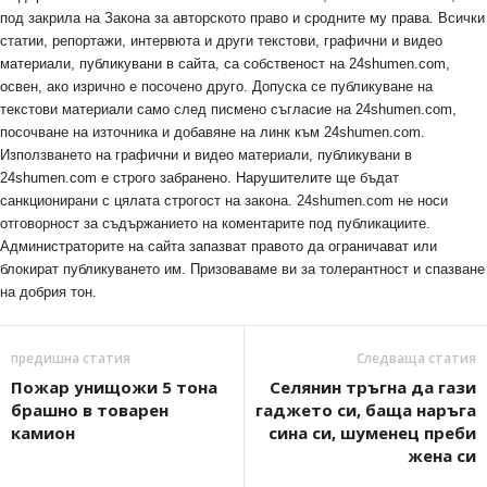
под закрила на Закона за авторското право и сродните му права. Всички
статии, репортажи, интервюта и други текстови, графични и видео
материали, публикувани в сайта, са собственост на 24shumen.com,
освен, ако изрично е посочено друго. Допуска се публикуване на
текстови материали само след писмено съгласие на 24shumen.com,
посочване на източника и добавяне на линк към 24shumen.com.
Използването на графични и видео материали, публикувани в
24shumen.com е строго забранено. Нарушителите ще бъдат
санкционирани с цялата строгост на закона. 24shumen.com не носи
отговорност за съдържанието на коментарите под публикациите.
Администраторите на сайта запазват правото да ограничават или
блокират публикуването им. Призоваваме ви за толерантност и спазване
на добрия тон.
предишна статия
Следваща статия
Пожар унищожи 5 тона
Селянин тръгна да гази
брашно в товарен
гаджето си, баща наръга
камион
сина си, шуменец преби
жена си