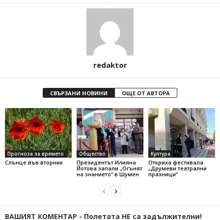
redaktor
СВЪРЗАНИ НОВИНИ
ОЩЕ ОТ АВТОРА
Прогноза за времето
Общество
Култура
Слънце във вторник
Президентът Илияна
Откриха фестивала
Йотова запали „Огънят
„Друмеви театрални
на знанието“ в Шумен
празници“
ВАШИЯТ КОМЕНТАР - Полетата НЕ са задължителни!