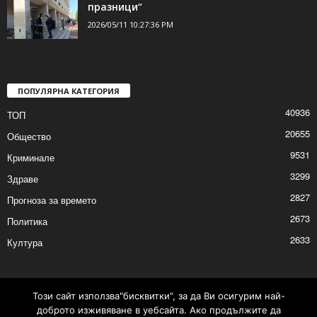
2026/05/11 10:46:40 PM
Откриха фестивала „Друмеви театрални
празници“
2026/05/11 10:27:36 PM
ПОПУЛЯРНА КАТЕГОРИЯ
40936
ТОП
20655
Общество
9531
Криминале
3299
Здраве
2827
Прогноза за времето
2673
Политика
Този сайт използва"бисквитки", за да Ви осигурим най-
2633
Култура
доброто изживяване в уебсайта. Ако продължите да