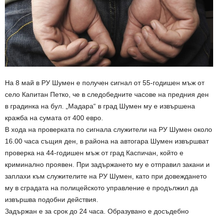
На 8 май в РУ Шумен е получен сигнал от 55-годишен мъж от
село Капитан Петко, че в следобедните часове на предния ден
в градинка на бул. „Мадара“ в град Шумен му е извършена
кражба на сумата от 400 евро.
В хода на проверката по сигнала служители на РУ Шумен около
16.00 часа същия ден, в района на автогара Шумен извършват
проверка на 44-годишен мъж от град Каспичан, който е
криминално проявен. При задържането му е отправил закани и
заплахи към служителите на РУ Шумен, като при довеждането
му в сградата на полицейското управление е продължил да
извършва подобни действия.
Задържан е за срок до 24 часа. Образувано е досъдебно