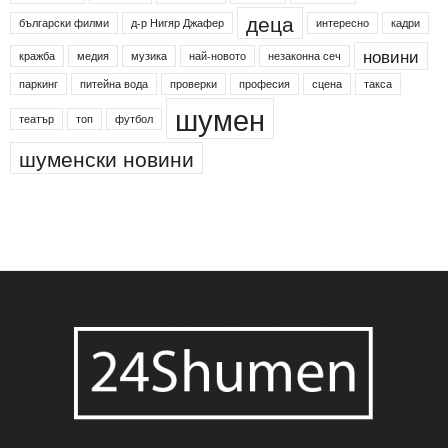
24shumen
Koncert
shumen24
Simfonieta
Агенция по заетостта
Васил Левски
Вебер
ДЛС "Паламара"
Менделсон
ПИН-код
Синя зона
Яворов
банкомат
деца
български филми
д-р Нигяр Джафер
интересно
кадри
новини
кражба
медия
музика
най-новото
незаконна сеч
паркинг
питейна вода
проверки
професия
сцена
такса
шумен
театър
топ
футбол
шуменски новини