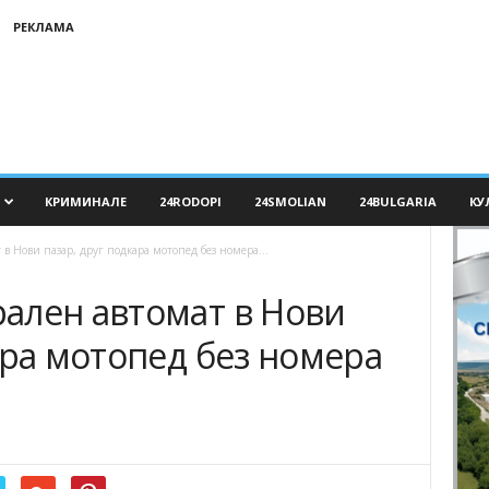
РЕКЛАМА
КРИМИНАЛЕ
24RODOPI
24SMOLIAN
24BULGARIA
КУ
 Нови пазар, друг подкара мотопед без номера...
ален автомат в Нови
ара мотопед без номера