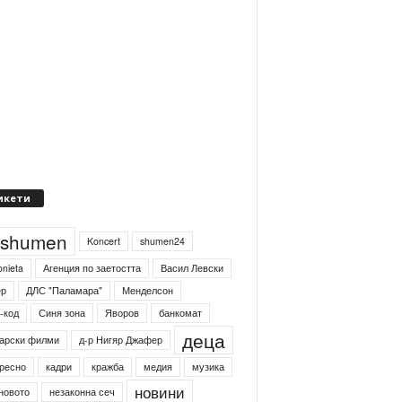
икети
4shumen
Koncert
shumen24
onieta
Агенция по заетостта
Васил Левски
ер
ДЛС "Паламара"
Менделсон
-код
Синя зона
Яворов
банкомат
деца
арски филми
д-р Нигяр Джафер
ресно
кадри
кражба
медия
музика
новини
новото
незаконна сеч