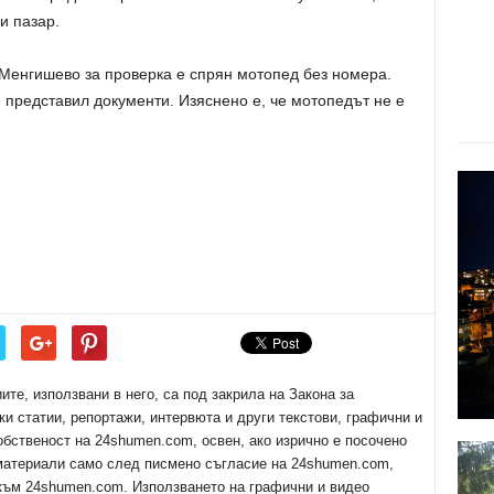
и пазар.
 Менгишево за проверка е спрян мотопед без номера.
 представил документи. Изяснено е, че мотопедът не е
е, използвани в него, са под закрила на Закона за
ки статии, репортажи, интервюта и други текстови, графични и
обственост на 24shumen.com, освен, ако изрично е посочено
 материали само след писмено съгласие на 24shumen.com,
 към 24shumen.com. Използването на графични и видео