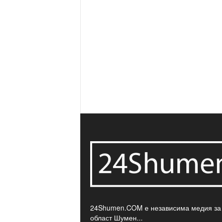
24Shumen.COM е независима медия за
област Шумен...