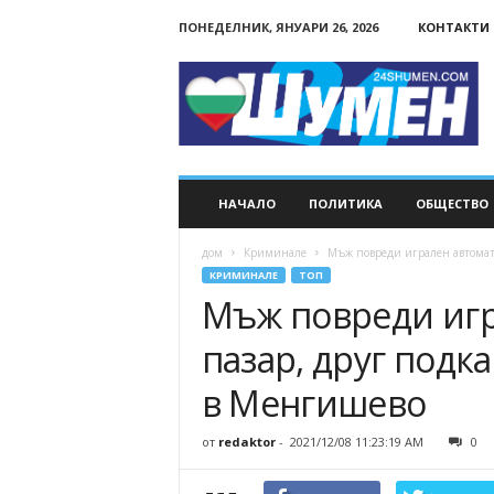
ПОНЕДЕЛНИК, ЯНУАРИ 26, 2026
КОНТАКТИ
24Shumen.COM
НАЧАЛО
ПОЛИТИКА
ОБЩЕСТВО
дом
Криминале
Мъж повреди игрален автомат в
КРИМИНАЛЕ
ТОП
Мъж повреди игр
пазар, друг подк
в Менгишево
от
redaktor
-
2021/12/08 11:23:19 AM
0