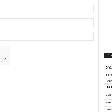
Ет
2
Simf
Веб
ПИН
бълг
инте
най-