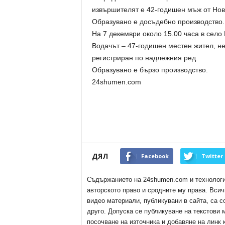
извършителят е 42-годишен мъж от Нов
Образувано е досъдебно производство.
На 7 декември около 15.00 часа в село
Водачът – 47-годишен местен жител, не
регистриран по надлежния ред.
Образувано е бързо производство.
24shumen.com
ДЯЛ
Facebook
Twitter
Съдържанието на 24shumen.com и технологиит
авторското право и сродните му права. Всич
видео материали, публикувани в сайта, са с
друго. Допуска се публикуване на текстови
посочване на източника и добавяне на линк