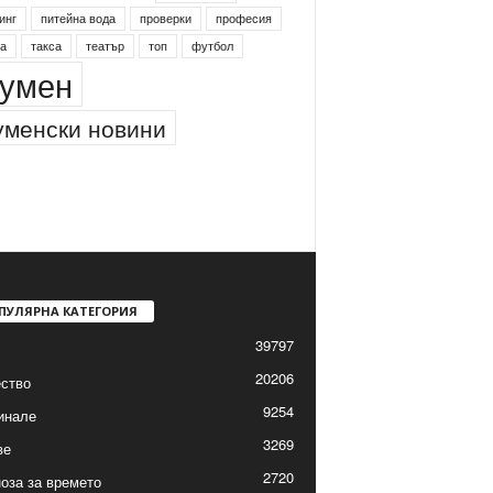
инг
питейна вода
проверки
професия
а
такса
театър
топ
футбол
умен
менски новини
ПУЛЯРНА КАТЕГОРИЯ
39797
20206
ство
9254
инале
3269
ве
2720
оза за времето