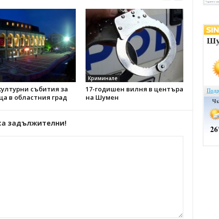
Криминале
културни събития за
17-годишен вилня в центъра
а в областния град
на Шумен
са задължителни!