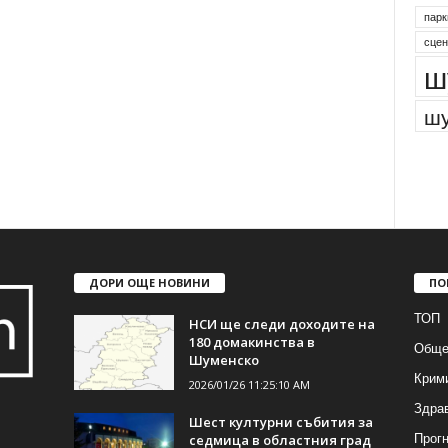
парк
сцен
ш
шу
ДОРИ ОЩЕ НОВИНИ
ПО
ТОП
НСИ ще следи доходите на
180 домакинства в
Обще
Шуменско
Крим
2026/01/26 11:25:10 AM
Здра
Шест културни събития за
Прогн
седмица в областния град