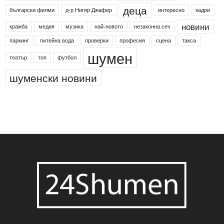
24shumen
Koncert
shumen24
Simfonieta
Агенция по заетостта
Васил Левски
Вебер
ДЛС "Паламара"
Менделсон
ПИН-код
Синя зона
Яворов
банкомат
деца
български филми
д-р Нигяр Джафер
интересно
кадри
новини
кражба
медия
музика
най-новото
незаконна сеч
паркинг
питейна вода
проверки
професия
сцена
такса
шумен
театър
топ
футбол
шуменски новини