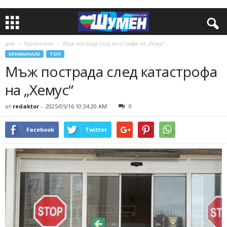
дом
Криминале
Мъж пострада след катастрофа на „Хемус“
КРИМИНАЛЕ
ТОП
Мъж пострада след катастрофа
на „Хемус“
от
redaktor
-
2025/05/16 10:34:20 AM
0
Facebook
Twitter