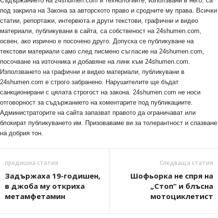
Съдържанието на 24shumen.com и технологиите, използвани в него, са
под закрила на Закона за авторското право и сродните му права. Всички
статии, репортажи, интервюта и други текстови, графични и видео
материали, публикувани в сайта, са собственост на 24shumen.com,
освен, ако изрично е посочено друго. Допуска се публикуване на
текстови материали само след писмено съгласие на 24shumen.com,
посочване на източника и добавяне на линк към 24shumen.com.
Използването на графични и видео материали, публикувани в
24shumen.com е строго забранено. Нарушителите ще бъдат
санкционирани с цялата строгост на закона. 24shumen.com не носи
отговорност за съдържанието на коментарите под публикациите.
Администраторите на сайта запазват правото да ограничават или
блокират публикуването им. Призоваваме ви за толерантност и спазване
на добрия тон.
предишна статия
Следваща статия
Задържаха 19-годишен,
Шофьорка не спря на
в джоба му откриха
„Стоп“ и блъсна
метамфетамин
мотоциклетист