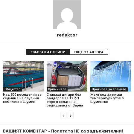
redaktor
СВЪРЗАНИ НОВИНИ
ОЩЕ ОТ АВТОРА
Общество
Криминале
Прогноза за времето
Над 300 посещения за
Спипаха цигари без
Жълт код за ниски
седмица на плувния
бандерол за 12 271
температури утре в
комплекс в Шумен
евро в колата на
Шуменско
рецидивист от Варна
ВАШИЯТ КОМЕНТАР - Полетата НЕ са задължителни!