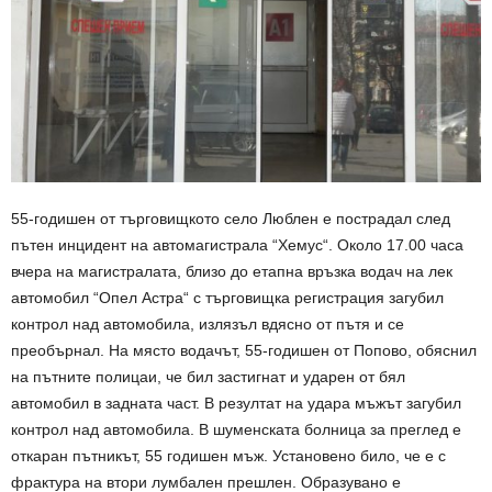
55-годишен от търговищкото село Люблен е пострадал след
пътен инцидент на автомагистрала “Хемус“. Около 17.00 часа
вчера на магистралата, близо до етапна връзка водач на лек
автомобил “Опел Астра“ с търговищка регистрация загубил
контрол над автомобила, излязъл вдясно от пътя и се
преобърнал. На място водачът, 55-годишен от Попово, обяснил
на пътните полицаи, че бил застигнат и ударен от бял
автомобил в задната част. В резултат на удара мъжът загубил
контрол над автомобила. В шуменската болница за преглед е
откаран пътникът, 55 годишен мъж. Установено било, че е с
фрактура на втори лумбален прешлен. Образувано е