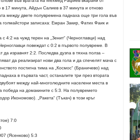
голове във вратата на Мехмед Рафиев вкарани от
в 17 минута, Айдън Салиев в 37 минута и отново
та между двете полувремена паднаха още три гола във
а голмайстори записаха: Емран Закир, Фатих Фаик и
 с 4:2 на чужд терен на „Зенит“ (Черноглавци) над
 Черноглавци повеждат с 0:2 в първото полувреме. В
 да изравнят 2:2. Последва дузпа в тяхна полза –
пяват да реализират нови два гола и да спечелят мача с
енството постигна тима на „Космос“ (Браничево) над
 паднаха в първата част, останалите три през втората
 двубоят между най-многолюдните населени места в
а победа на домакините с 5:3. На полувремето
одор Икономово). „Ракета“ (Тъкач) в този кръг
тое) 7:0
0
07 (Ясенково) 5:3