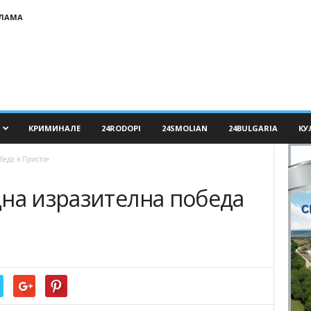
КЛАМА
КРИМИНАЛЕ
24RODOPI
24SMOLIAN
24BULGARIA
КУ
беда в Пристое
дна изразителна победа