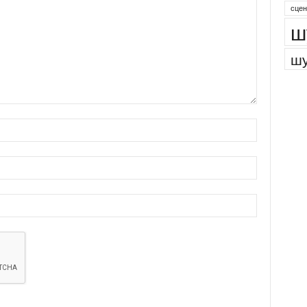
сцен
ш
шу