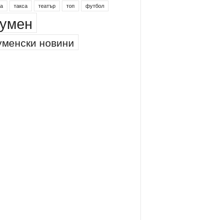
а
такса
театър
топ
футбол
умен
менски новини