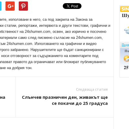
е, използвани в него, са под закрила на Закона за
ки статии, репортажи, интервюта и други текстови, графични и
обственост на 24shumen.com, освен, ако изрично е посочено
 материали само след писмено съгласие на 24shumen.com,
 към 24shumen.com. Използването на графични и видео
трого забранено. Нарушителите ще бъдат санкционирани с
е носи отговорност за съдържанието на коментарите под
апазват правото да ограничават или блокират публикуването
ане на добрия тон.
Следваща статия
на
Слънчев празничен ден, живакът ще
се покачи до 25 градуса