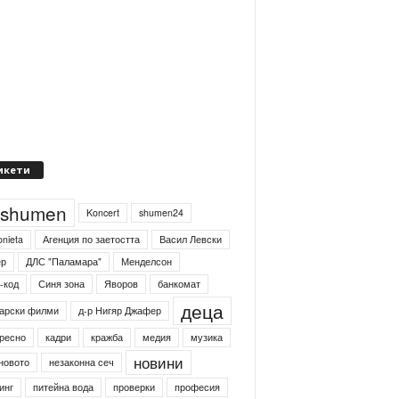
икети
4shumen
Koncert
shumen24
onieta
Агенция по заетостта
Васил Левски
ер
ДЛС "Паламара"
Менделсон
-код
Синя зона
Яворов
банкомат
деца
арски филми
д-р Нигяр Джафер
ресно
кадри
кражба
медия
музика
новини
новото
незаконна сеч
инг
питейна вода
проверки
професия