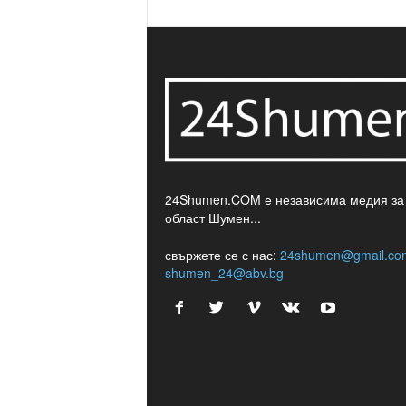
24Shumen.COM е независима медия за
област Шумен...
свържете се с нас:
24shumen@gmail.co
shumen_24@abv.bg