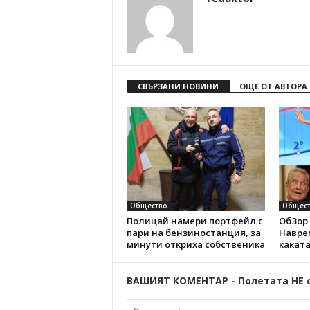
СВЪРЗАНИ НОВИНИ
ОЩЕ ОТ АВТОРА
Общество
Общест
Полицай намери портфейл с
ОбЗор 
пари на бензиностанция, за
Наврем
минути откриха собственика
каката
ВАШИЯТ КОМЕНТАР - Полетата НЕ 