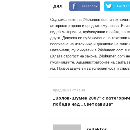
ДЯЛ
Facebook
Twitter
Съдържанието на 24shumen.com и технологиит
авторското право и сродните му права. Всич
видео материали, публикувани в сайта, са с
друго. Допуска се публикуване на текстови
посочване на източника и добавяне на линк
материали, публикувани в 24shumen.com е с
цялата строгост на закона. 24shumen.com н
публикациите. Администраторите на сайта з
им. Призоваваме ви за толерантност и спазв
предишна статия
„Волов-Шумен 2007“ с категорич
победа над „Светкавица“
redaktor