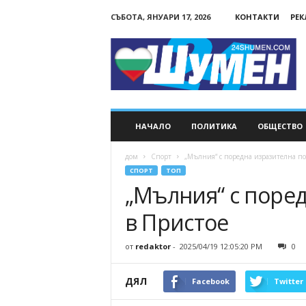
СЪБОТА, ЯНУАРИ 17, 2026
КОНТАКТИ
РЕ
24Shumen.COM
НАЧАЛО
ПОЛИТИКА
ОБЩЕСТВО
дом
Спорт
„Мълния“ с поредна изразителна по
СПОРТ
ТОП
„Мълния“ с поре
в Пристое
от
redaktor
-
2025/04/19 12:05:20 PM
0
ДЯЛ
Facebook
Twitter