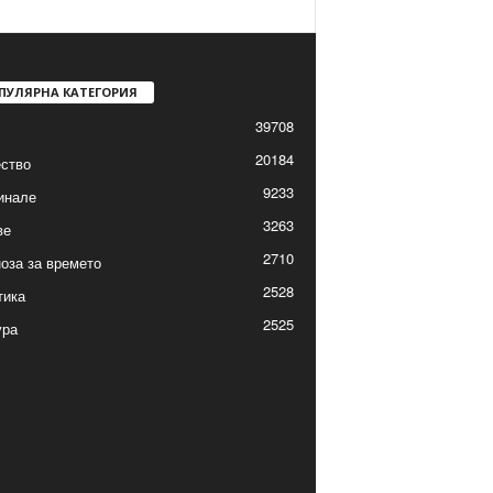
ПУЛЯРНА КАТЕГОРИЯ
39708
20184
ство
9233
инале
3263
ве
2710
оза за времето
2528
тика
2525
ура