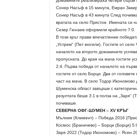
домакините реализираха четири бързи 
Сонер Насъф в 15 минута, Емран Закир 
Сонер Насъф в 43 минута След почивка
вратата на село Пристое. Имената си н
Сезер Гюнаев оформили крайното 7:0.
В този кръг прави впечатление победата
„Устрем“ (Пет могили). Гостите от село
началото на второто домакините успяват
пропусната. До края на мача гостите ус
2:4. Първа победа от началото на първ
гостите от село Борци. Два от головете
част на мача. В село Тодор Икономово
Шуменска област завърши с категоричн
резултата беше 3:1 в полза на „Заря“ (Т
почиваше.
СЕВЕРНА ОФГ-ШУМЕН – XV КРЪГ
Мълния (Климент) – Победа 2016 (Прис
Космос (Браничево) – Борци (Борци) 5:
Заря 2022 (Тодор Икономово) – Ясен 20