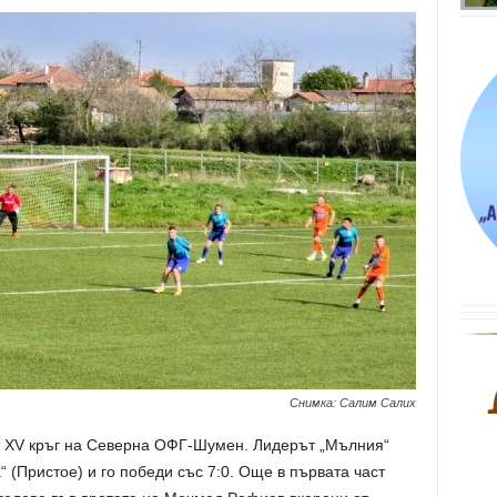
Снимка: Салим Салих
т ХV кръг на Северна ОФГ-Шумен. Лидерът „Мълния“
 (Пристое) и го победи със 7:0. Още в първата част