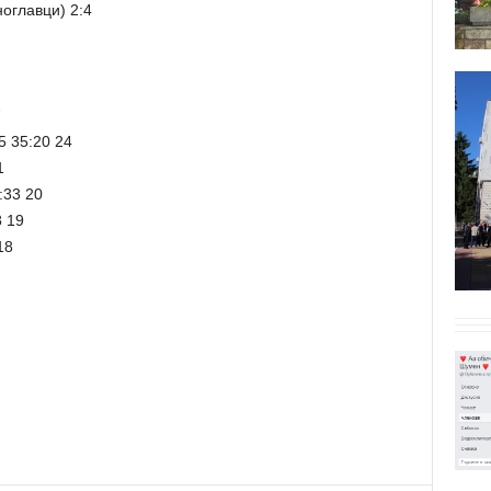
оглавци) 2:4
7
5 35:20 24
1
:33 20
8 19
18