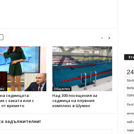
Ет
2
Simf
Веб
во
Общество
на седмицата:
Над 300 посещения за
ПИН
е с каката или с
седмица на плувния
бълг
 от времето
комплекс в Шумен
инте
са задължителни!
най-
парк