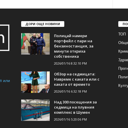
ДОРИ ОЩЕ НОВИНИ
ПО
ТОП
Полицай намери
портфейл с пари на
Обще
бензиностанция, за
Крим
минути откриха
собственика
Здра
2026/01/16 8:32:10 PM
Прогн
ОбЗор на седмицата:
Поли
Навреме с каката или с
m или
каката от времето
Култ
2026/01/16 6:32:18 PM
Над 300 посещения за
седмица на плувния
комплекс в Шумен
2026/01/16 5:20:06 PM