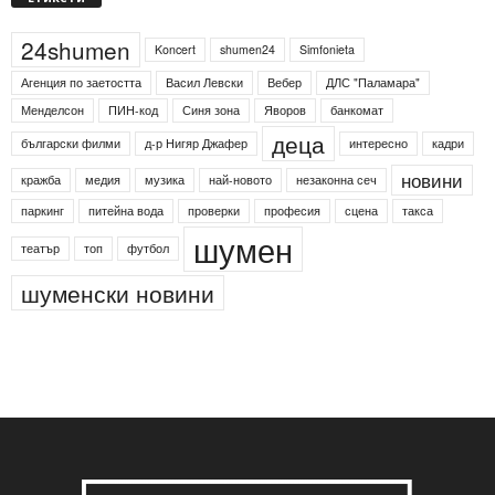
24shumen
Koncert
shumen24
Simfonieta
Агенция по заетостта
Васил Левски
Вебер
ДЛС "Паламара"
Менделсон
ПИН-код
Синя зона
Яворов
банкомат
деца
български филми
д-р Нигяр Джафер
интересно
кадри
новини
кражба
медия
музика
най-новото
незаконна сеч
паркинг
питейна вода
проверки
професия
сцена
такса
шумен
театър
топ
футбол
шуменски новини