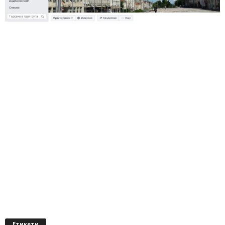
Етикети