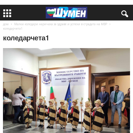
дом
Малки коледари наричаха за здраве и успехи в сградата на МВР
коледарчета1
коледарчета1