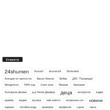
Етикети
24shumen
Koncert
shumen24
Simfonieta
Агенция по заетостта
Васил Левски
Вебер
ДЛС "Паламара"
Менделсон
ПИН-код
Синя зона
Яворов
банкомат
деца
български филми
д-р Нигяр Джафер
интересно
кадри
новини
кражба
медия
музика
най-новото
незаконна сеч
паркинг
питейна вода
проверки
професия
сцена
такса