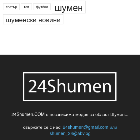
шумен
театър
топ
футбол
шуменски новини
24Shumen.COM е независима медия за област Шумен...
свържете се с нас:
24shumen@gmail.com или
shumen_24@abv.bg