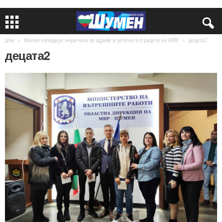
дом
Малки коледари наричаха за здраве и успехи в сградата на МВР
децата2
децата2