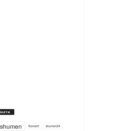
икети
4shumen
Koncert
shumen24