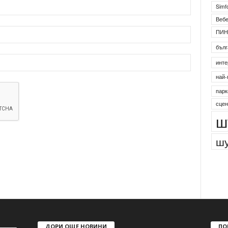
Simf
Веб
ПИН
бълг
инте
най-
парк
сцен
ш
шу
ДОРИ ОЩЕ НОВИНИ
ПО