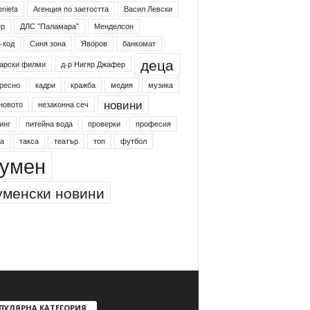
onieta
Агенция по заетостта
Васил Левски
ер
ДЛС "Паламара"
Менделсон
-код
Синя зона
Яворов
банкомат
деца
арски филми
д-р Нигяр Джафер
ресно
кадри
кражба
медия
музика
новини
новото
незаконна сеч
инг
питейна вода
проверки
професия
а
такса
театър
топ
футбол
умен
менски новини
ПУЛЯРНА КАТЕГОРИЯ