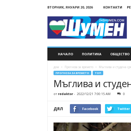
ВТОРНИК, ЯНУАРИ 20, 2026
КОНТАКТИ
Р
24Shumen.COM
НАЧАЛО
ПОЛИТИКА
ОБЩЕСТВО
дом
Прогноза за времето
Мъглива и студена ср
ПРОГНОЗА ЗА ВРЕМЕТО
ТОП
Мъглива и студен
от
redaktor
-
2022/12/21 7:00:15 AM
0
ДЯЛ
Facebook
Twitter