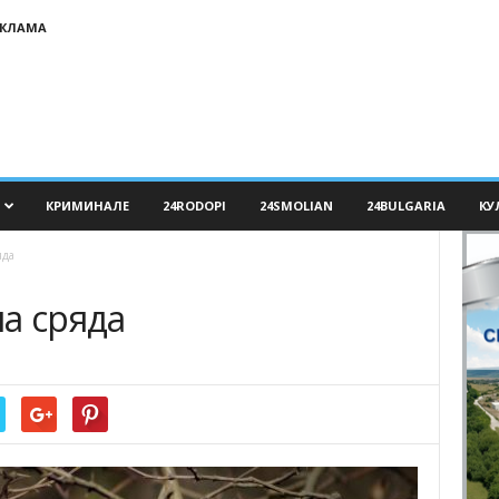
ЕКЛАМА
КРИМИНАЛЕ
24RODOPI
24SMOLIAN
24BULGARIA
КУ
яда
а сряда