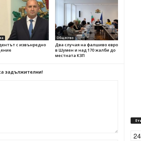
ка
Общество
дентът с извънредно
Два случая на фалшиво евро
ение
в Шумен и над 170 жалби до
местната КЗП
са задължителни!
Ет
2