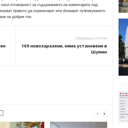
е носи отговорност за съдържанието на коментарите под
апазват правото да ограничават или блокират публикуването
ане на добрия тон.
Следваща статия
мен
169 новозаразени, няма установени в
Шумен