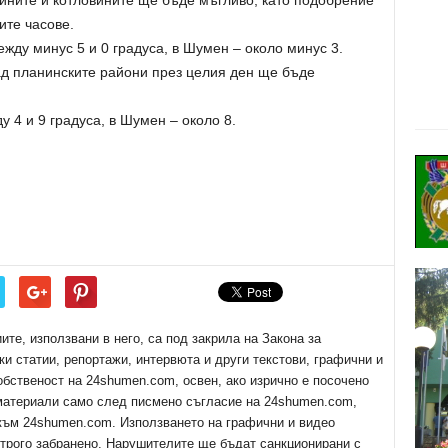
нините и котловините ще бъде мъгливо, като подобрение
ите часове.
ду минус 5 и 0 градуса, в Шумен – около минус 3.
д планинските райони през целия ден ще бъде
4 и 9 градуса, в Шумен – около 8.
е, използвани в него, са под закрила на Закона за
ки статии, репортажи, интервюта и други текстови, графични и
обственост на 24shumen.com, освен, ако изрично е посочено
 материали само след писмено съгласие на 24shumen.com,
 към 24shumen.com. Използването на графични и видео
трого забранено. Нарушителите ще бъдат санкционирани с