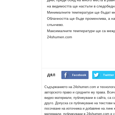
Днес преди обяд на много места в рав
на видимостта ще настъпи в следобедн
Минималните температури ще бъдат меж
Облачността ще бъде променлива, а на
слънчево.
Максималните температури ще са между 
24shumen.com
ДЯЛ
Facebook
Twitter
Съдържанието на 24shumen.com и технологиит
авторското право и сродните му права. Всич
видео материали, публикувани в сайта, са с
друго. Допуска се публикуване на текстови
посочване на източника и добавяне на линк
материали, публикувани в 24shumen.com е с