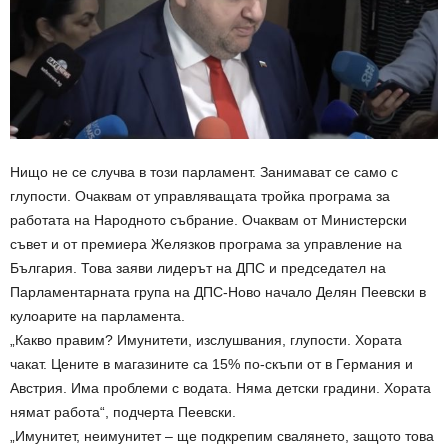
Нищо не се случва в този парламент. Занимават се само с
глупости. Очаквам от управляващата тройка програма за
работата на Народното събрание. Очаквам от Министерски
съвет и от премиера Желязков програма за управление на
България. Това заяви лидерът на ДПС и председател на
Парламентарната група на ДПС-Ново начало Делян Пеевски в
кулоарите на парламента.
„Какво правим? Имунитети, изслушвания, глупости. Хората
чакат. Цените в магазините са 15% по-скъпи от в Германия и
Австрия. Има проблеми с водата. Няма детски градини. Хората
нямат работа“, подчерта Пеевски.
„Имунитет, неимунитет – ще подкрепим свалянето, защото това