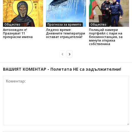
Общество
Прогноза за времето
Общество
Антоновден е!
Ледено време:
Полицай намери
Празнуват 11
Дневните температури
портфейл с пари на
прекрасни имена
остават отрицателни!
бензиностанция, за
минути откриха
собственика
ВАШИЯТ КОМЕНТАР - Полетата НЕ са задължителни!