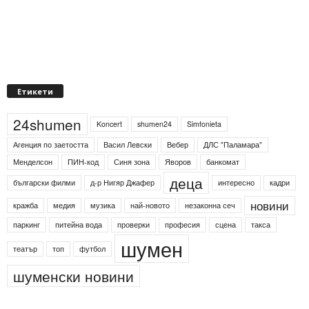
Етикети
24shumen
Koncert
shumen24
Simfonieta
Агенция по заетостта
Васил Левски
Вебер
ДЛС "Паламара"
Менделсон
ПИН-код
Синя зона
Яворов
банкомат
деца
български филми
д-р Нигяр Джафер
интересно
кадри
новини
кражба
медия
музика
най-новото
незаконна сеч
паркинг
питейна вода
проверки
професия
сцена
такса
шумен
театър
топ
футбол