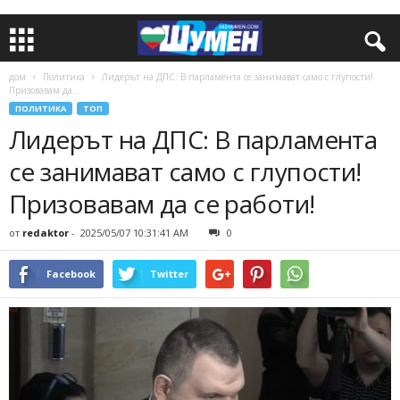
дом
Политика
Лидерът на ДПС: В парламента се занимават само с глупости!
Призовавам да...
ПОЛИТИКА
ТОП
Лидерът на ДПС: В парламента
се занимават само с глупости!
Призовавам да се работи!
от
redaktor
-
2025/05/07 10:31:41 AM
0
Facebook
Twitter