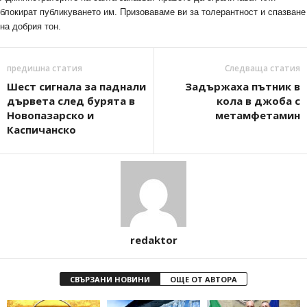
блокират публикуването им. Призоваваме ви за толерантност и спазване
на добрия тон.
предишна статия
Следваща статия
Шест сигнала за паднали
Задържаха пътник в
дървета след бурята в
кола в джоба с
Новопазарско и
метамфетамин
Каспичанско
redaktor
СВЪРЗАНИ НОВИНИ
ОЩЕ ОТ АВТОРА