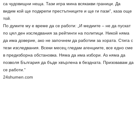
са чудовищни неща. Тази игра мина всякакви граници. Да
видим кой ще подкрепи престъпниците и ще ги пази“, каза още
той.
По думите му е време да се работи: „И медиите – не да пускат
по цял ден изследвания за рейтинги на политици. Никой няма
да има доверие, ако не започнем да работим за хората. Стига с
тези изследвания. Всеки месец гледам агенциите, все едно сме
в предизборна обстановка. Няма да има избори. Аз няма да
позволя България да бъде хвърлена в бездната. Призовавам да
се работи.“
24shumen.com