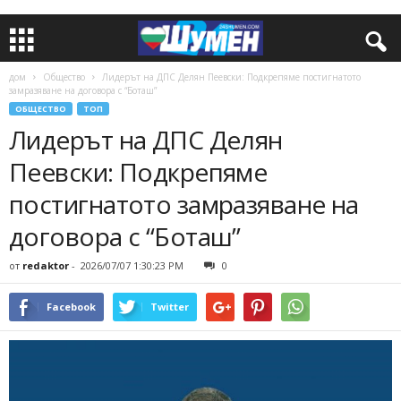
дом
Общество
Лидерът на ДПС Делян Пеевски: Подкрепяме постигнатото
замразяване на договора с “Боташ”
ОБЩЕСТВО
ТОП
Лидерът на ДПС Делян
Пеевски: Подкрепяме
постигнатото замразяване на
договора с “Боташ”
от
redaktor
-
2026/07/07 1:30:23 PM
0
Facebook
Twitter