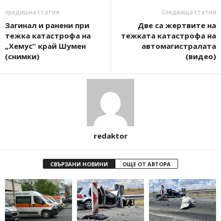
предишна статия
Следваща статия
Загинал и ранени при
Две са жертвите на
тежка катастрофа на
тежката катастрофа на
„Хемус“ край Шумен
автомагистралата
(снимки)
(видео)
redaktor
СВЪРЗАНИ НОВИНИ
ОЩЕ ОТ АВТОРА