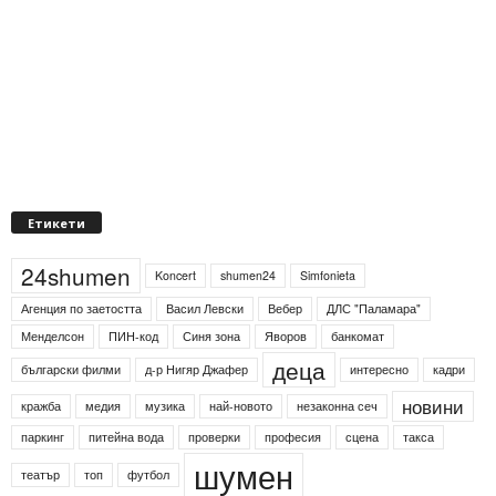
Етикети
24shumen
Koncert
shumen24
Simfonieta
Агенция по заетостта
Васил Левски
Вебер
ДЛС "Паламара"
Менделсон
ПИН-код
Синя зона
Яворов
банкомат
деца
български филми
д-р Нигяр Джафер
интересно
кадри
новини
кражба
медия
музика
най-новото
незаконна сеч
паркинг
питейна вода
проверки
професия
сцена
такса
шумен
театър
топ
футбол