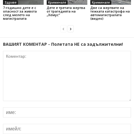
Здраве
Криминале
Криминале
7-годишно дете е с
Дете е третата жертва
Две са жертвите на
опасност за живота
от трагедията на
тежката катастрофа на
след мелето на
„Хемус“
автомагистралата
магистралата
(видео)
ВАШИЯТ КОМЕНТАР - Полетата НЕ са задължителни!