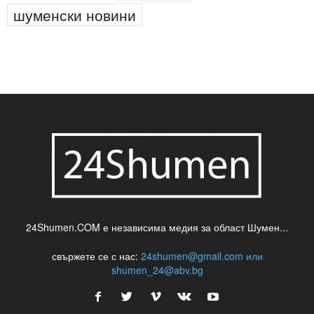
шуменски новини
24Shumen.COM е независима медия за област Шумен...
свържете се с нас:
24shumen@gmail.com или
shumen_24@abv.bg