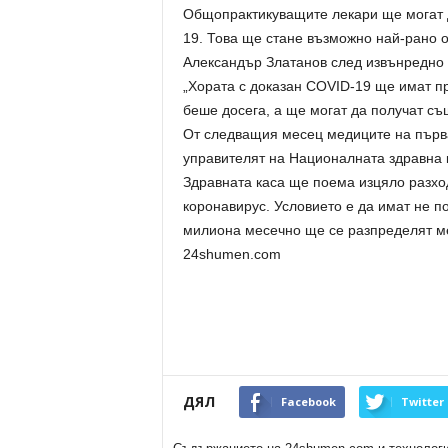
Общопрактикуващите лекари ще могат д
19. Това ще стане възможно най-рано 
Александър Златанов след извънредно
„Хората с доказан COVID-19 ще имат пр
беше досега, а ще могат да получат съ
От следващия месец медиците на първа
управителят на Националната здравна 
Здравната каса ще поема изцяло разход
коронавирус. Условието е да имат не п
милиона месечно ще се разпределят м
24shumen.com
ДЯЛ
Facebook
Twitter