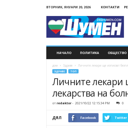
ВТОРНИК, ЯНУАРИ 20, 2026
КОНТАКТИ
Р
24Shumen.COM
НАЧАЛО
ПОЛИТИКА
ОБЩЕСТВО
дом
Здраве
Личните лекари ще изписват безпл
ЗДРАВЕ
ТОП
Личните лекари 
лекарства на бол
от
redaktor
-
2021/10/22 12:15:34 PM
0
ДЯЛ
Facebook
Twitter