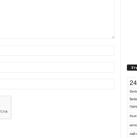
Ет
2
Simf
Веб
ПИН
бълг
инте
най-