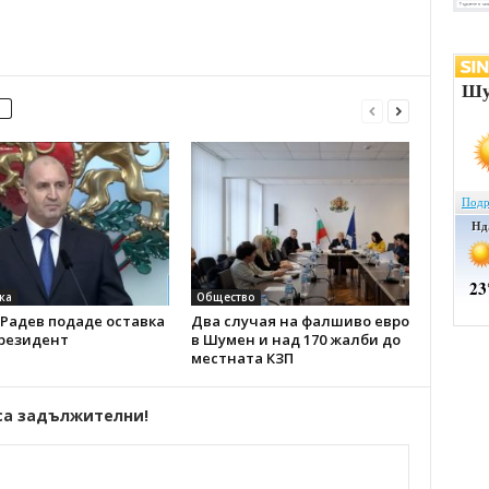
ка
Общество
Радев подаде оставка
Два случая на фалшиво евро
президент
в Шумен и над 170 жалби до
местната КЗП
са задължителни!