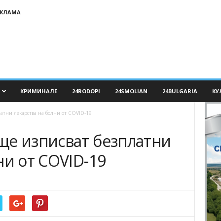
ЕКЛАМА
КРИМИНАЛЕ
24RODOPI
24SMOLIAN
24BULGARIA
КУ
атни лекарства на болни от COVID-19
ще изписват безплатни
ни от COVID-19