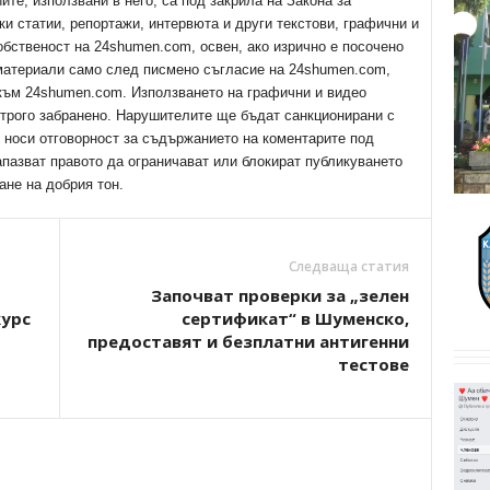
е, използвани в него, са под закрила на Закона за
ки статии, репортажи, интервюта и други текстови, графични и
обственост на 24shumen.com, освен, ако изрично е посочено
 материали само след писмено съгласие на 24shumen.com,
 към 24shumen.com. Използването на графични и видео
трого забранено. Нарушителите ще бъдат санкционирани с
е носи отговорност за съдържанието на коментарите под
апазват правото да ограничават или блокират публикуването
ане на добрия тон.
Следваща статия
Започват проверки за „зелен
курс
сертификат“ в Шуменско,
предоставят и безплатни антигенни
тестове