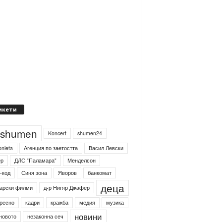
икети
4shumen
Koncert
shumen24
onieta
Агенция по заетостта
Васил Левски
ер
ДЛС "Паламара"
Менделсон
-код
Синя зона
Яворов
банкомат
деца
арски филми
д-р Нигяр Джафер
ресно
кадри
кражба
медия
музика
новини
новото
незаконна сеч