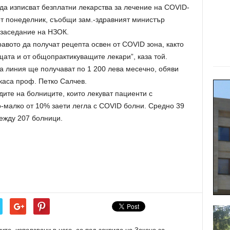
а изписват безплатни лекарства за лечение на COVID-
от понеделник, съобщи зам.-здравният министър
 заседание на НЗОК.
авото да получат рецепта освен от COVID зона, както
щата и от общопрактикуващите лекари”, каза той.
 линия ще получават по 1 200 лева месечно, обяви
каса проф. Петко Салчев.
ите на болниците, които лекуват пациенти с
о-малко от 10% заети легла с COVID болни. Средно 39
ежду 207 болници.