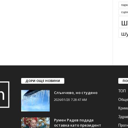
парк
сцен
ш
шу
ДОРИ ОЩЕ НОВИНИ
ПО
ТОП
Слънчево, но студено
Обще
2026/01/20 7:28:47 AM
Крим
Здра
Румен Радев подаде
Прогн
оставка като президент