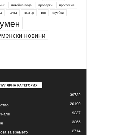
инг
питейна вода
проверки
професия
а
такса
театър
топ
футбол
умен
менски новини
ПУЛЯРНА КАТЕГОРИЯ
39732
20190
ство
9237
инале
3265
ве
2714
оза за времето