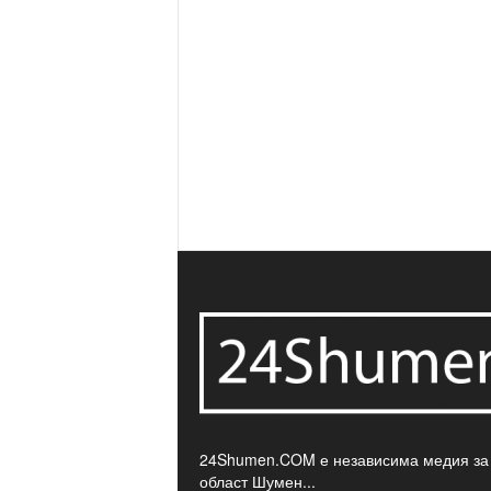
24Shumen.COM е независима медия за
област Шумен...