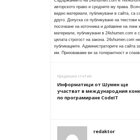
Съдържанието на 24shumen.com и технологиит
авторското право и сродните му права. Всич
видео материали, публикувани в сайта, са с
друго. Допуска се публикуване на текстови
посочване на източника и добавяне на линк
материали, публикувани в 24shumen.com е с
цялата строгост на закона. 24shumen.com н
публикациите. Администраторите на сайта з
им. Призоваваме ви за толерантност и спазв
предишна статия
Информатици от Шумен ще
участват в международния кон
по програмиране CodeIT
redaktor