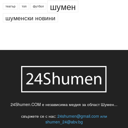
шумен
театър
топ
футбол
шуменски новини
24Shumen.COM е независима медия за област Шумен...
свържете се с нас:
24shumen@gmail.com или
shumen_24@abv.bg