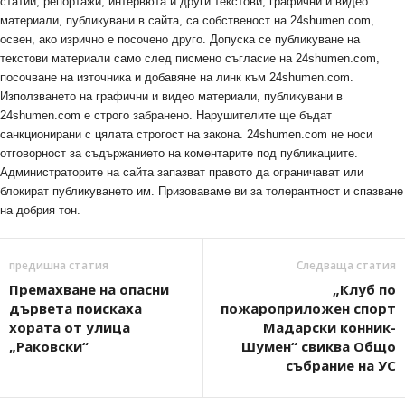
статии, репортажи, интервюта и други текстови, графични и видео
материали, публикувани в сайта, са собственост на 24shumen.com,
освен, ако изрично е посочено друго. Допуска се публикуване на
текстови материали само след писмено съгласие на 24shumen.com,
посочване на източника и добавяне на линк към 24shumen.com.
Използването на графични и видео материали, публикувани в
24shumen.com е строго забранено. Нарушителите ще бъдат
санкционирани с цялата строгост на закона. 24shumen.com не носи
отговорност за съдържанието на коментарите под публикациите.
Администраторите на сайта запазват правото да ограничават или
блокират публикуването им. Призоваваме ви за толерантност и спазване
на добрия тон.
предишна статия
Следваща статия
Премахване на опасни
„Клуб по
дървета поискаха
пожароприложен спорт
хората от улица
Мадарски конник-
„Раковски“
Шумен“ свиква Общо
събрание на УС