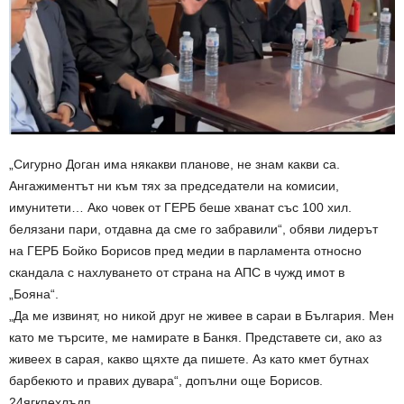
„Сигурно Доган има някакви планове, не знам какви са.
Ангажиментът ни към тях за председатели на комисии,
имунитети… Ако човек от ГЕРБ беше хванат със 100 хил.
белязани пари, отдавна да сме го забравили“, обяви лидерът
на ГЕРБ Бойко Борисов пред медии в парламента относно
скандала с нахлуването от страна на АПС в чужд имот в
„Бояна“.
„Да ме извинят, но никой друг не живее в сараи в България. Мен
като ме търсите, ме намирате в Банкя. Представете си, ако аз
живеех в сарая, какво щяхте да пишете. Аз като кмет бутнах
барбекюто и правих дувара“, допълни още Борисов.
24ягкпехлъдп