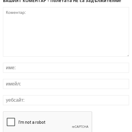
ВАШИЯТ КОМЕНТАР - Полетата НЕ са задължителни!