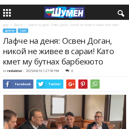
дом
Други
Лафче на деня: Освен Доган, никой не живее в сараи! Като кмет...
ДРУГИ
ТОП
Лафче на деня: Освен Доган,
никой не живее в сараи! Като
кмет му бутнах барбекюто
от
redaktor
-
2025/04/16 1:27:59 PM
0
Facebook
Twitter