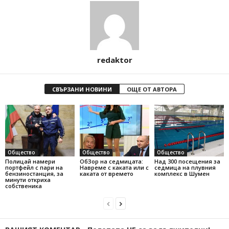
redaktor
СВЪРЗАНИ НОВИНИ
ОЩЕ ОТ АВТОРА
Общество
Общество
Общество
Полицай намери
ОбЗор на седмицата:
Над 300 посещения за
портфейл с пари на
Навреме с каката или с
седмица на плувния
бензиностанция, за
каката от времето
комплекс в Шумен
минути откриха
собственика