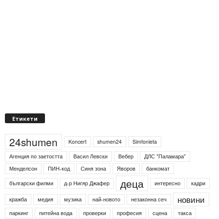
Етикети
24shumen
Koncert
shumen24
Simfonieta
Агенция по заетостта
Васил Левски
Вебер
ДЛС "Паламара"
Менделсон
ПИН-код
Синя зона
Яворов
банкомат
деца
български филми
д-р Нигяр Джафер
интересно
кадри
новини
кражба
медия
музика
най-новото
незаконна сеч
паркинг
питейна вода
проверки
професия
сцена
такса