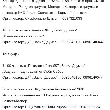
Благородна Танева. Диригент Калина Василева. В програмата:
Моцарт – Рондо за цигулка; Моцарт – Концерт за цигулка и
оркестър № 3, 1 част Сарасате – „Кармен“ фантазия
Организатор: Симфониета Шумен – 0897321033
18.30 ч. – голяма зала на ДКТ „Васил Друмев“
„Жена ми се казва Борис“
Организатор: ДКТ „Васил Друмев“ – 0895546150, 0896140044
15 януари
11.00 ч. – зала „Патиланчо“ на ДКТ „Васил Друмев“
„Задявки, надигравки“ от Съби Събев
Организатор: ДКТ „Васил Друмев“ – 0895546150, 0896140044
В библиотеката на НЧ „Стилиян Чилингиров-1963“
Изложба, посветена на 400 години от рождението на Жан-
Батист Молиер
Организатор: НЧ „Стилиян Чилингиров-1963“ – 054/ 800 334