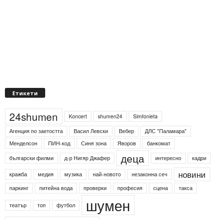
Етикети
24shumen
Koncert
shumen24
Simfonieta
Агенция по заетостта
Васил Левски
Вебер
ДЛС "Паламара"
Менделсон
ПИН-код
Синя зона
Яворов
банкомат
деца
български филми
д-р Нигяр Джафер
интересно
кадри
новини
кражба
медия
музика
най-новото
незаконна сеч
паркинг
питейна вода
проверки
професия
сцена
такса
шумен
театър
топ
футбол