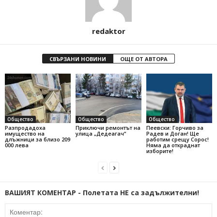
redaktor
СВЪРЗАНИ НОВИНИ
ОЩЕ ОТ АВТОРА
Общество
Общество
Общество
Разпродадоха
Приключи ремонтът на
Пеевски: Горчиво за
имущество на
улица „Дедеагач“
Радев и Доган! Ще
длъжници за близо 209
работим срещу Сорос!
000 лева
Няма да откраднат
изборите!
ВАШИЯТ КОМЕНТАР - Полетата НЕ са задължителни!