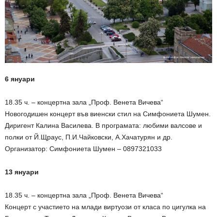
6 януари
18.35 ч. – концертна зала „Проф. Венета Вичева“
Новогодишен концерт във виенски стил на Симфониета Шумен.
Диригент Калина Василева. В програмата: любими валсове и
полки от Й.Щраус, П.И.Чайковски, А.Хачатурян и др.
Организатор: Симфониета Шумен – 0897321033
13 януари
18.35 ч. – концертна зала „Проф. Венета Вичева“
Концерт с участието на млади виртуози от класа по цигулка на