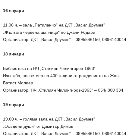
16 януари
11.00 ч. – зала „Патиланчо“ на ДКТ „Васил Друмев“
„Жълтата червена шапчица“ по Джани Родари
Организатор: ДКТ „Васил Друмев“ – 0895546150, 0896140044
18 януари
Библиотека на НЧ „Стилиян Чилингиров-1963“
Изложба, посветена на 400 години от рождението на Жан-
Батист Молиер
Организатор: НЧ „Стилиян Чилингиров-1963“ – 054/ 800 334
19 януари
19.00 ч. – голяма зала на ДКТ „Васил Друмев“
„Осъдени души“ от Димитър Димов
Организатор: ДКТ „Васил Друмев“ – 0895546150, 0896140044