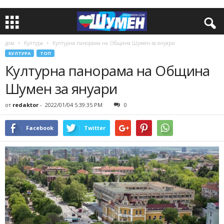
дом
Култура
Културна панорама на Община Шумен за януари
КУЛТУРА
ТОП
Културна панорама на Община
Шумен за януари
от
redaktor
-
2022/01/04 5:39:35 PM
0
Facebook
Twitter