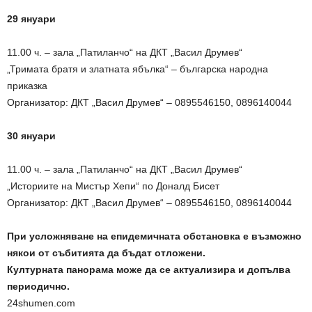
29 януари
11.00 ч. – зала „Патиланчо“ на ДКТ „Васил Друмев“
„Тримата братя и златната ябълка“ – българска народна
приказка
Организатор: ДКТ „Васил Друмев“ – 0895546150, 0896140044
30 януари
11.00 ч. – зала „Патиланчо“ на ДКТ „Васил Друмев“
„Историите на Мистър Хепи“ по Доналд Бисет
Организатор: ДКТ „Васил Друмев“ – 0895546150, 0896140044
При усложняване на епидемичната обстановка е възможно
някои от събитията да бъдат отложени.
Културната панорама може да се актуализира и допълва
периодично.
24shumen.com