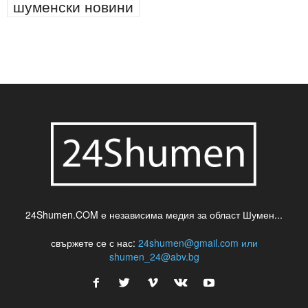
шуменски новини
24Shumen.COM е независима медия за област Шумен...
свържете се с нас:
24shumen@gmail.com или
shumen_24@abv.bg