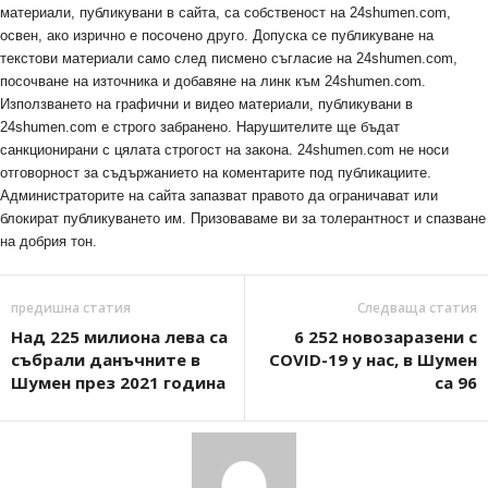
материали, публикувани в сайта, са собственост на 24shumen.com,
освен, ако изрично е посочено друго. Допуска се публикуване на
текстови материали само след писмено съгласие на 24shumen.com,
посочване на източника и добавяне на линк към 24shumen.com.
Използването на графични и видео материали, публикувани в
24shumen.com е строго забранено. Нарушителите ще бъдат
санкционирани с цялата строгост на закона. 24shumen.com не носи
отговорност за съдържанието на коментарите под публикациите.
Администраторите на сайта запазват правото да ограничават или
блокират публикуването им. Призоваваме ви за толерантност и спазване
на добрия тон.
предишна статия
Следваща статия
Над 225 милиона лева са
6 252 новозаразени с
събрали данъчните в
COVID-19 у нас, в Шумен
Шумен през 2021 година
са 96