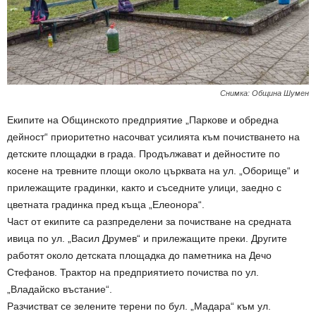
Снимка: Община Шумен
Екипите на Общинското предприятие „Паркове и обредна
дейност“ приоритетно насочват усилията към почистването на
детските площадки в града. Продължават и дейностите по
косене на тревните площи около църквата на ул. „Оборище“ и
прилежащите градинки, както и съседните улици, заедно с
цветната градинка пред къща „Елеонора“.
Част от екипите са разпределени за почистване на средната
ивица по ул. „Васил Друмев“ и прилежащите преки. Другите
работят около детската площадка до паметника на Дечо
Стефанов. Трактор на предприятието почиства по ул.
„Владайско въстание“.
Разчистват се зелените терени по бул. „Мадара“ към ул.