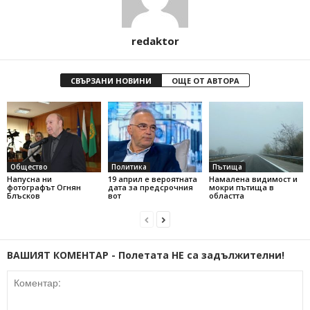
redaktor
СВЪРЗАНИ НОВИНИ
ОЩЕ ОТ АВТОРА
Общество
Политика
Пътища
Напусна ни
19 април е вероятната
Намалена видимост и
фотографът Огнян
дата за предсрочния
мокри пътища в
Блъсков
вот
областта
ВАШИЯТ КОМЕНТАР - Полетата НЕ са задължителни!