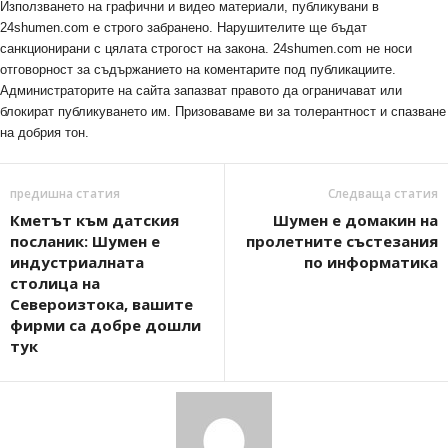
Използването на графични и видео материали, публикувани в
24shumen.com е строго забранено. Нарушителите ще бъдат
санкционирани с цялата строгост на закона. 24shumen.com не носи
отговорност за съдържанието на коментарите под публикациите.
Администраторите на сайта запазват правото да ограничават или
блокират публикуването им. Призоваваме ви за толерантност и спазване
на добрия тон.
предишна статия
Следваща статия
Кметът към датския
Шумен е домакин на
посланик: Шумен е
пролетните състезания
индустриалната
по информатика
столица на
Североизтока, вашите
фирми са добре дошли
тук