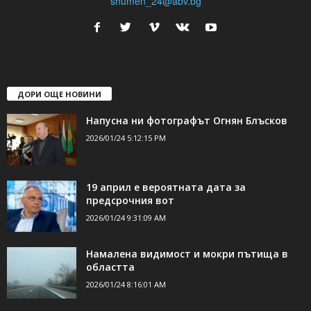
24Shumen.COM е независима медия за област Шумен...
свържете се с нас:
24shumen@gmail.com или
shumen_24@abv.bg
ДОРИ ОЩЕ НОВИНИ
Напусна ни фотографът Огнян Блъсков
2026/01/24 5:12:15 PM
19 април е вероятната дата за
предсрочния вот
2026/01/24 9:31:09 AM