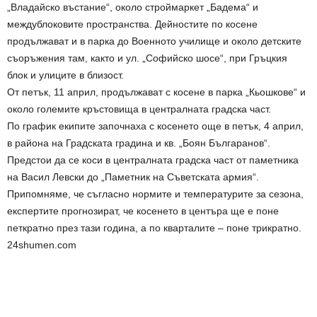
„Владайско въстание“, около строймаркет „Бадема“ и
междублоковите пространства. Дейностите по косене
продължават и в парка до Военното училище и около детските
съоръжения там, както и ул. „Софийско шосе“, при Гръцкия
блок и улиците в близост.
От петък, 11 април, продължават с косене в парка „Кьошкове“ и
около големите кръстовища в централната градска част.
По график екипите започнаха с косенето още в петък, 4 април,
в района на Градската градина и кв. „Боян Българанов“.
Предстои да се коси в централната градска част от паметника
на Васил Левски до „Паметник на Съветската армия“.
Припомняме, че съгласно нормите и температурите за сезона,
експертите прогнозират, че косенето в центъра ще е поне
петкратно през тази година, а по кварталите – поне трикратно.
24shumen.com