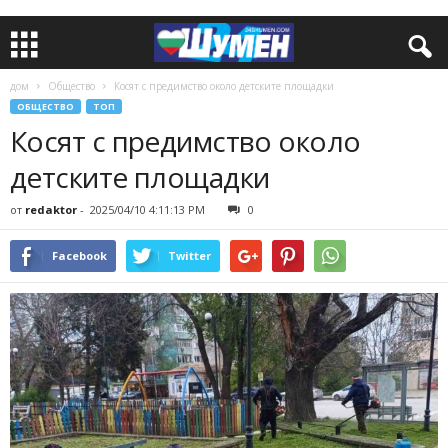
дом
Общество
Косят с предимство около детските площадки
ОБЩЕСТВО
ТОП
Косят с предимство около
детските площадки
от
redaktor
-
2025/04/10 4:11:13 PM
0
Facebook
Twitter