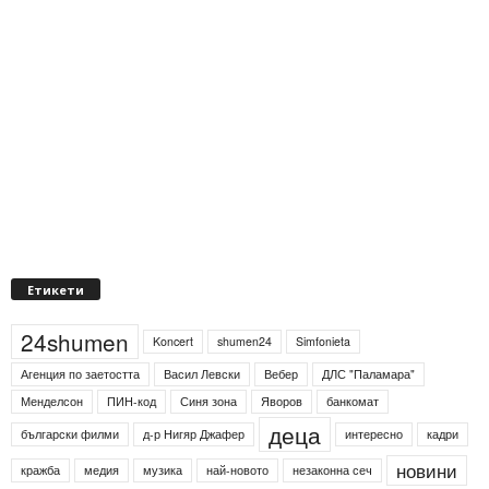
Етикети
24shumen
Koncert
shumen24
Simfonieta
Агенция по заетостта
Васил Левски
Вебер
ДЛС "Паламара"