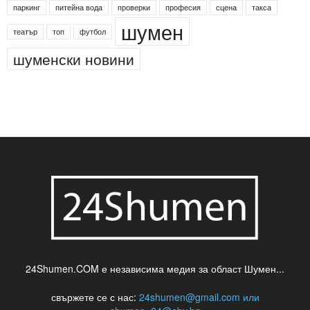
Менделсон
ПИН-код
Синя зона
Яворов
банкомат
деца
български филми
д-р Нигяр Джафер
интересно
кадри
новини
кражба
медия
музика
най-новото
незаконна сеч
паркинг
питейна вода
проверки
професия
сцена
такса
шумен
театър
топ
футбол
шуменски новини