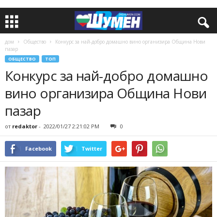
дом
Общество
Конкурс за най-добро домашно вино организира Община Нови
пазар
ОБЩЕСТВО
ТОП
Конкурс за най-добро домашно
вино организира Община Нови
пазар
от
redaktor
-
2022/01/27 2:21:02 PM
0
Facebook
Twitter