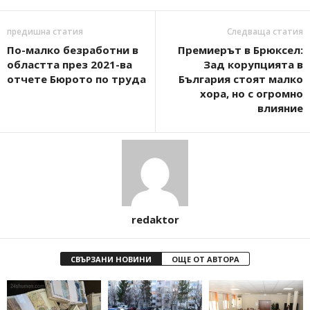
предишна статия
Следваща статия
По-малко безработни в
Премиерът в Брюксел:
областта през 2021-ва
Зад корупцията в
отчете Бюрото по труда
България стоят малко
хора, но с огромно
влияние
redaktor
СВЪРЗАНИ НОВИНИ
ОЩЕ ОТ АВТОРА