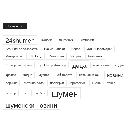
Етикети
24shumen
Koncert
shumen24
Simfonieta
Агенция по заетостта
Васил Левски
Вебер
ДЛС "Паламара"
Менделсон
ПИН-код
Синя зона
Яворов
банкомат
деца
български филми
д-р Нигяр Джафер
интересно
кадри
новини
кражба
медия
музика
най-новото
незаконна сеч
паркинг
питейна вода
проверки
професия
сцена
такса
шумен
театър
топ
футбол
шуменски новини