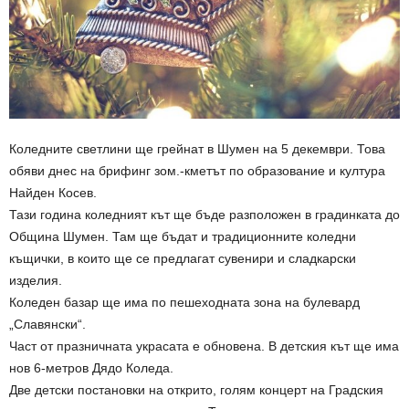
Коледните светлини ще грейнат в Шумен на 5 декември. Това
обяви днес на брифинг зом.-кметът по образование и култура
Найден Косев.
Тази година коледният кът ще бъде разположен в градинката до
Община Шумен. Там ще бъдат и традиционните коледни
къщички, в които ще се предлагат сувенири и сладкарски
изделия.
Коледен базар ще има по пешеходната зона на булевард
„Славянски“.
Част от празничната украсата е обновена. В детския кът ще има
нов 6-метров Дядо Коледа.
Две детски постановки на открито, голям концерт на Градския