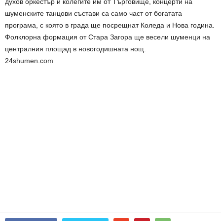
духов оркестър и колегите им от Търговище, концерти на
шуменските танцови състави са само част от богатата
програма, с която в града ще посрещнат Коледа и Нова година.
Фолклорна формация от Стара Загора ще весели шуменци на
централния площад в новогодишната нощ.
24shumen.com