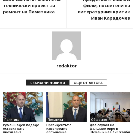
технически проект за
филм, посветени на
ремонт на Паметника
литературния критик
Иван Карадочев
redaktor
СВЪРЗАНИ НОВИНИ
ОЩЕ ОТ АВТОРА
Политика
Политика
Общество
Румен Радев подаде
Президентът с
Два случая на
оставка като
извънредно
фалшиво евро в
президент
обръщение
Шумен и над 170 жалби