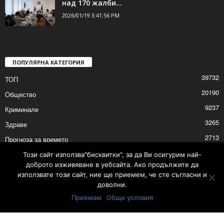
над 170 жалби...
2026/01/19 3:41:56 PM
ПОПУЛЯРНА КАТЕГОРИЯ
39732
ТОП
20190
Общество
9237
Криминале
3265
Здраве
2713
Прогноза за времето
2530
Политика
Този сайт използва"бисквитки", за да Ви осигурим най-
доброто изживяване в уебсайта. Ако продължите да
2529
Култура
използвате този сайт, ние ще приемем, че сте съгласни и
доволни.
Приемам
Общи условия
Контакти
Реклама