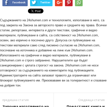
Facebook
Twitter
Съдържанието на 24shumen.com и технологиите, използвани в него, са
под закрила на Закона за авторското право и сродните му права. Всички
статии, репортажи, интервюта и други текстови, графични и видео
материали, публикувани в сайта, са собственост на 24shumen.com,
освен, ако изрично е посочено друго. Допуска се публикуване на
текстови материали само след писмено съгласие на 24shumen.com,
посочване на източника и добавяне на линк към 24shumen.com.
Използването на графични и видео материали, публикувани в
24shumen.com е строго забранено. Нарушителите ще бъдат
санкционирани с цялата строгост на закона. 24shumen.com не носи
отговорност за съдържанието на коментарите под публикациите.
Администраторите на сайта запазват правото да ограничават или
блокират публикуването им. Призоваваме ви за толерантност и спазване
на добрия тон.
предишна статия
Следваща статия
Започва изготвянето на
Представят книга и