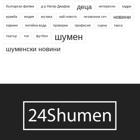
деца
български филми
д-р Нигяр Джафер
интересно
кадри
новини
кражба
медия
музика
най-новото
незаконна сеч
паркинг
питейна вода
проверки
професия
сцена
такса
шумен
театър
топ
футбол
шуменски новини