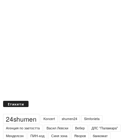
Етикети
24shumen
Koncert
shumen24
Simfonieta
Агенция по заетостта
Васил Левски
Вебер
ДЛС "Паламара"
Менделсон
ПИН-код
Синя зона
Яворов
банкомат