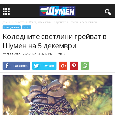
дом
Общество
Коледните светлини грейват в Шумен на 5 декември
ОБЩЕСТВО
ТОП
Коледните светлини грейват в
Шумен на 5 декември
от
redaktor
-
2022/11/29 3:56:12 PM
0
Facebook
Twitter