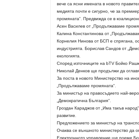
вече са ясни имената в новото правите
медията почти е сигурно, че за преми
промяната“. Предвижда се в коалицион
Асен Василев от „Продължаваме промя
Калина Константинова от „Продължава
Корнелия Нинова от БСП е спрягана, о
индустрията. Борислав Сандов от „Дем
екологията.
Според източниците на bTV Бойко Рашк
Николай Денков ще продължи да оглавя
За поста в новото Министерство на ино
„Продължаваме промяната“.
За министър на правосъдието най-вер
„Демократична България“.
Гроздан Караджов от „Има такъв народ“
развитие.
Предложението за министър на транспо
Очаква се външното министерство да о
Електронното управление ще поеме Бо