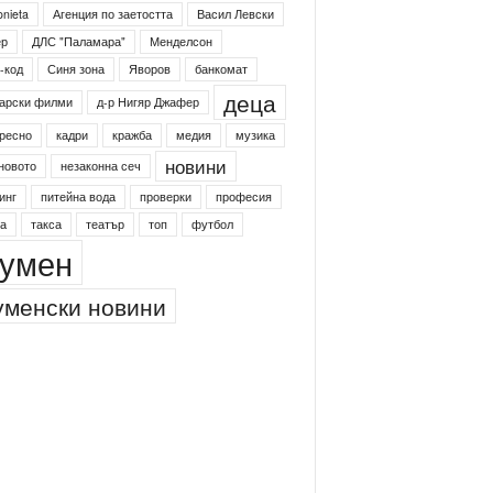
onieta
Агенция по заетостта
Васил Левски
ер
ДЛС "Паламара"
Менделсон
-код
Синя зона
Яворов
банкомат
деца
арски филми
д-р Нигяр Джафер
ресно
кадри
кражба
медия
музика
новини
новото
незаконна сеч
инг
питейна вода
проверки
професия
а
такса
театър
топ
футбол
умен
менски новини