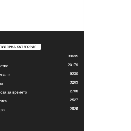
ПУЛЯРНА КАТЕГОРИЯ
39695
20179
ство
9230
инале
3263
ве
2708
оза за времето
2527
тика
2525
ура