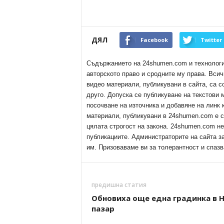
ДЯЛ
Facebook
Twitter
Съдържанието на 24shumen.com и технологиит
авторското право и сродните му права. Всич
видео материали, публикувани в сайта, са с
друго. Допуска се публикуване на текстови
посочване на източника и добавяне на линк
материали, публикувани в 24shumen.com е с
цялата строгост на закона. 24shumen.com н
публикациите. Администраторите на сайта з
им. Призоваваме ви за толерантност и спазв
предишна статия
Обновиха още една градинка в 
пазар