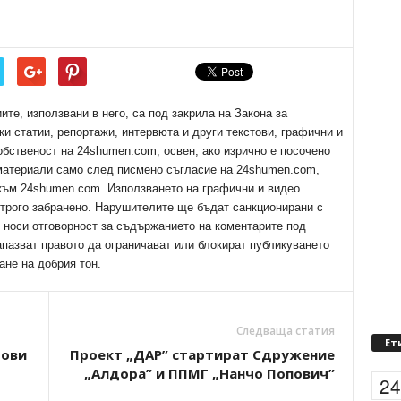
е, използвани в него, са под закрила на Закона за
ки статии, репортажи, интервюта и други текстови, графични и
обственост на 24shumen.com, освен, ако изрично е посочено
 материали само след писмено съгласие на 24shumen.com,
 към 24shumen.com. Използването на графични и видео
трого забранено. Нарушителите ще бъдат санкционирани с
е носи отговорност за съдържанието на коментарите под
апазват правото да ограничават или блокират публикуването
ане на добрия тон.
Следваща статия
Ет
Нови
Проект „ДАР” стартират Сдружение
„Алдора” и ППМГ „Нанчо Попович”
2