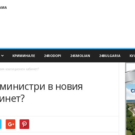
АМА
КРИМИНАЛЕ
24RODOPI
24SMOLIAN
24BULGARIA
КУ
овия коалиционен кабинет?
а министри в новия
инет?