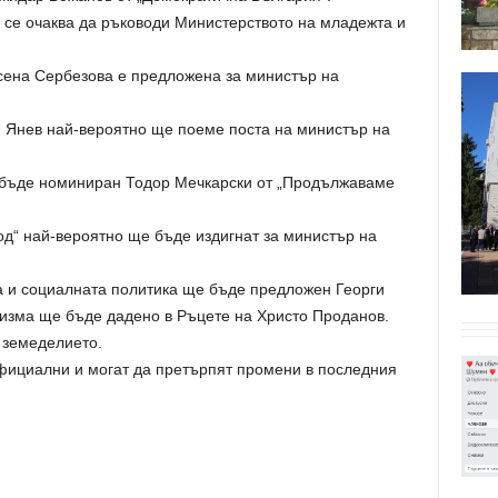
 се очаква да ръководи Министерството на младежта и
ена Сербезова е предложена за министър на
Янев най-вероятно ще поеме поста на министър на
а бъде номиниран Тодор Мечкарски от „Продължаваме
од“ най-вероятно ще бъде издигнат за министър на
да и социалната политика ще бъде предложен Георги
ризма ще бъде дадено в Ръцете на Христо Проданов.
 земеделието.
фициални и могат да претърпят промени в последния