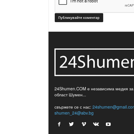
24Shumen.COM е независима медия за
област Шумен...
свържете се с нас:
24shumen@gmail.co
shumen_24@abv.bg