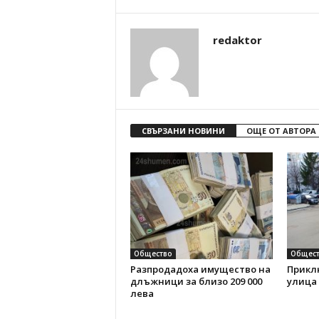
redaktor
СВЪРЗАНИ НОВИНИ
ОЩЕ ОТ АВТОРА
Общество
Общест
Разпродадоха имущество на
Прикл
длъжници за близо 209 000
улица
лева