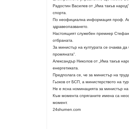
Радостин Василев от „Има такъв народ“
спорта.
По неофициална информация проф. Ас
здравеопазването.
Настоящият служебен премиер Стефан 
отбраната.
За министър на културата се очаква д
промяната“.
Александър Николов от „Има такъв нар
енергетиката.
Предполага се, че за министър на тру
Гьоков от БСП, а министерството на ту
Не е ясна номинацията за министър на
Към момента спряганите имена са нео
момент.
24shumen.com