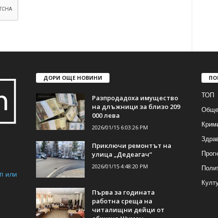
ДОРИ ОЩЕ НОВИНИ
ПО
ТОП
Разпродадоха имущество
на длъжници за близо 209
Обще
000 лева
Крим
2026/01/15 6:03:26 PM
Здра
Приключи ремонтът на
Прогн
улица „Дедеагач“
2026/01/15 4:48:20 PM
Поли
m или
Култ
Първа за годината
работна среща на
читалищни дейци от