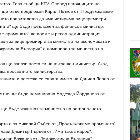
лство. Това съобщи bTV. Според източниците на
ер ще бъде предложен Кирил Петков от „Продължаваме
ното правителство да има четирима вицепремиери.
ната“ ще бъде предложен за финансов министър.
ме промяната“ да поеме и ресор администрация.
свен за вицепремиер и за министър на икономиката и
ократична България“ е номиниран за министър на
ов ще запази поста си на вътрешен министър. Акад.
ва просветното министерство.
вациите и растежа се спряга името на Даниел Лорер от
оятно ще бъде номинирана Надежда Йорданова от
 ще бъде издигнат за министър на регионалното
рта е за Николай Събев от „Продължаваме промяната“.
глави Димитър Гърдев от „Има такъв народ“.
жидар Божанов от „Демократична България“.