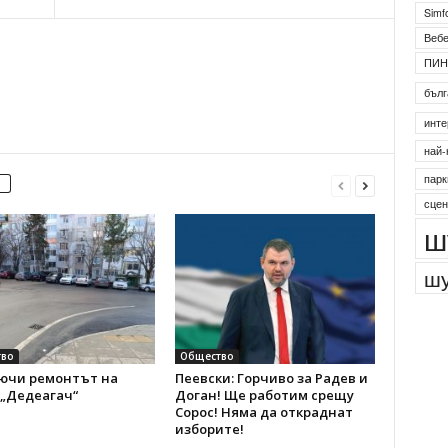
Simf
Веб
ПИН
бълг
инте
най-
парк
сцен
ш
шу
во
Общество
ючи ремонтът на
Пеевски: Горчиво за Радев и
 „Дедеагач“
Доган! Ще работим срещу
Сорос! Няма да откраднат
изборите!