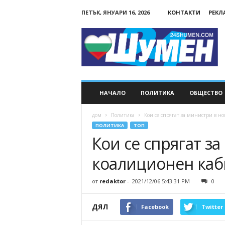
ПЕТЪК, ЯНУАРИ 16, 2026
КОНТАКТИ
РЕКЛ
24Shumen.COM
НАЧАЛО
ПОЛИТИКА
ОБЩЕСТВО
дом
Политика
Кои се спрягат за министри в н
ПОЛИТИКА
ТОП
Кои се спрягат з
коалиционен каб
от
redaktor
-
2021/12/06 5:43:31 PM
0
ДЯЛ
Facebook
Twitter