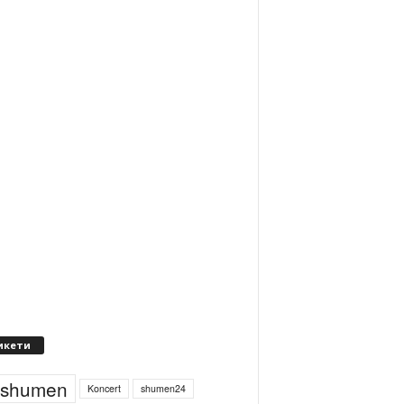
икети
4shumen
Koncert
shumen24