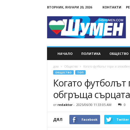
ВТОРНИК, ЯНУАРИ 20, 2026
КОНТАКТИ
Р
24Shumen.COM
НАЧАЛО
ПОЛИТИКА
ОБЩЕСТВО
дом
Общество
Когато футболът гори и злокобе
ОБЩЕСТВО
ТОП
Когато футболът 
обгръща сърцата
от
redaktor
-
2025/06/30 11:33:05 AM
0
ДЯЛ
Facebook
Twitter