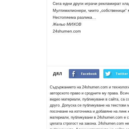
Сега едни други играчи рекламират хла
Мултимилионери, чиито „собственици“ 
Нестопяема разлика…
Жельо МИХОВ
24shumen.com
ДЯЛ
Facebook
Twitter
Съдържанието на 24shumen.com и технологиит
авторското право и сродните му права. Всич
видео материали, публикувани в сайта, са с
друго. Допуска се публикуване на текстови
посочване на източника и добавяне на линк
материали, публикувани в 24shumen.com е с
цялата строгост на закона. 24shumen.com н