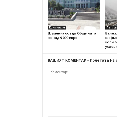
Криминале
Пътищ
Шуменка осъди Общината
Валежи
за над 9 000 евро
шофьо
коли г
услов
ВАШИЯТ КОМЕНТАР - Полетата НЕ 