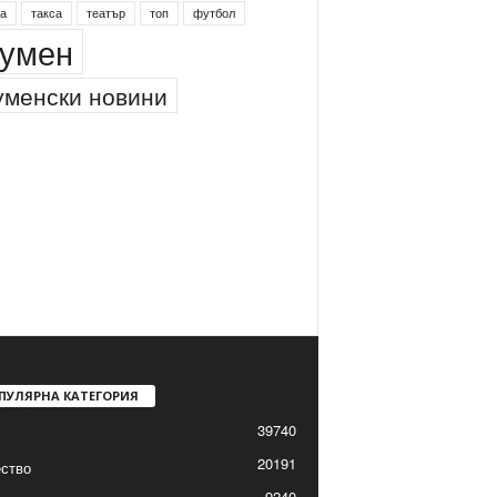
а
такса
театър
топ
футбол
умен
менски новини
ПУЛЯРНА КАТЕГОРИЯ
39740
20191
ство
9240