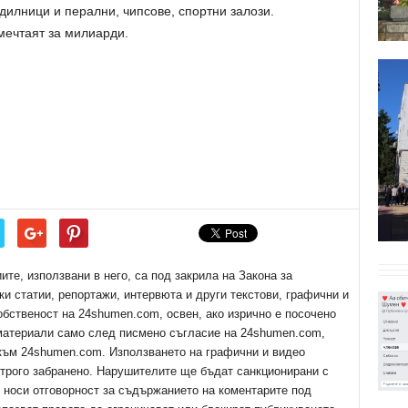
дилници и перални, чипсове, спортни залози.
мечтаят за милиарди.
е, използвани в него, са под закрила на Закона за
ки статии, репортажи, интервюта и други текстови, графични и
обственост на 24shumen.com, освен, ако изрично е посочено
 материали само след писмено съгласие на 24shumen.com,
 към 24shumen.com. Използването на графични и видео
трого забранено. Нарушителите ще бъдат санкционирани с
е носи отговорност за съдържанието на коментарите под