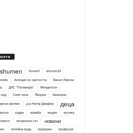
икети
4shumen
Koncert
shumen24
onieta
Агенция по заетостта
Васил Левски
ер
ДЛС "Паламара"
Менделсон
-код
Синя зона
Яворов
банкомат
деца
арски филми
д-р Нигяр Джафер
ресно
кадри
кражба
медия
музика
новини
новото
незаконна сеч
инг
питейна вода
проверки
професия