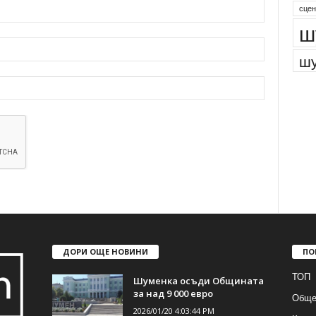
сцен
ш
шу
ДОРИ ОЩЕ НОВИНИ
ПО
ТОП
Шуменка осъди Общината
за над 9 000 евро
Обще
2026/01/20 4:03:44 PM