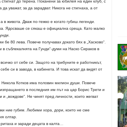
 стигнат до терена. Поканени за юбилея на един клуб, с
да уважат, за да зарадват. Никога не стигнаха, а от
 а в живота. Дваж по-тежко е когато губиш легенди.
ока. Ядосваше се сякаш е официална среща. Като малко
Гунди.
ми бе 80 лева. Повече получавах докато бях в „Хасково“.
 в съблекалнята на Гунди“-думи на Наско Сираков в
 всичко от себе си. Защото на трибуните е работникът,
 себе си в завода, в кабинета. И това искат да видят от
и Никола Котков има половин милион души. Повече
 изпращането в последния им път на цар Борис Трети и
 и „вождове“. Не чинят пред личности, които жегват
чки ние губим. Любими хора, дори, които не сме
ия олтар.
 ритаха и заради децата в калта…