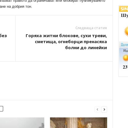
апазват правото да ограничават или блокират публикуването
ане на добрия тон.
Следваща статия
без
Горяха житни блокове, сухи треви,
сметища, огнеборци пренасяха
болни до линейки