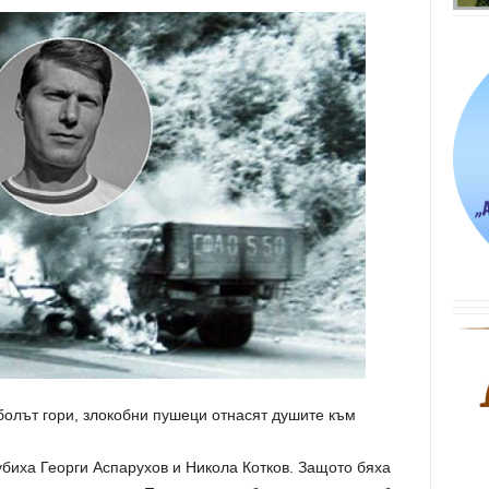
болът гори, злокобни пушеци отнасят душите към
убиха Георги Аспарухов и Никола Котков. Защото бяха