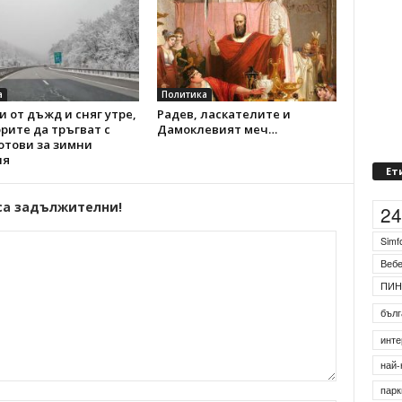
а
Политика
 от дъжд и сняг утре,
Радев, ласкателите и
рите да тръгват с
Дамоклевият меч…
отови за зимни
ия
Ет
са задължителни!
2
Simf
Веб
ПИН
бълг
инте
най-
парк