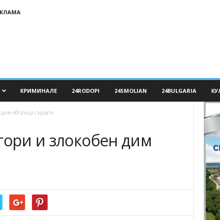
ЕКЛАМА
КРИМИНАЛЕ
24RODOPI
24SMOLIAN
24BULGARIA
КУ
н дим обгръща сърцата
гори и злокобен дим