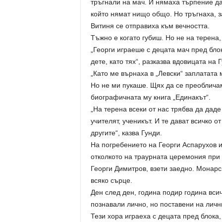
тръгнали на мач. И нямаха търпение да
който нямат нищо общо. Но тръгнаха, за 
Витиня се отправиха към вечността.
Тъжно е когато губиш. Но не на терена,
„Георги играеше с децата мач пред бл
дете, като тях“, разказва вдовицата на 
„Като ме върнаха в „Левски“ заплатата 
Но не ми пукаше. Щях да се преобличам
биографичната му книга „Единакът“.
„На терена всеки от нас трябва да даде
учителят, ученикът. И те дават всичко от
другите“, казва Гунди.
На погребението на Георги Аспарухов 
отколкото на траурната церемония при
Георги Димитров, взети заедно. Монарси
всяко сърце.
Ден след ден, година подир година вси
познавали лично, но поставени на личн
Тези хора играеха с децата пред блока,