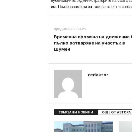
публикациите. Администраторите на сайта з
им. Призоваваме ви за толерантност и спазв
предишна статия
Временна промяна на движение 
пълно затваряне на участък в
Шумен
redaktor
СВЪРЗАНИ НОВИНИ
ОЩЕ ОТ АВТОРА