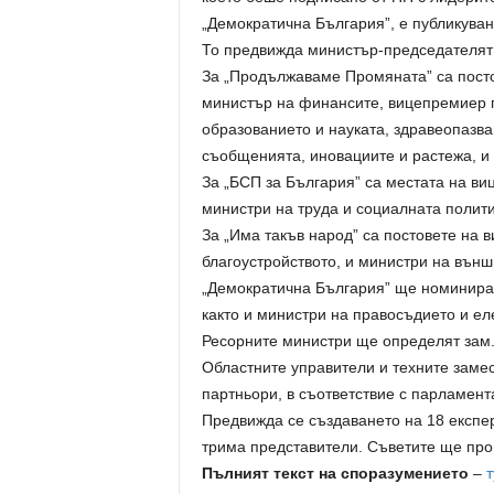
„Демократична България”, е публикува
То предвижда министър-председателят
За „Продължаваме Промяната” са пост
министър на финансите, вицепремиер 
образованието и науката, здравеопазва
съобщенията, иновациите и растежа, и 
За „БСП за България” са местата на ви
министри на труда и социалната полити
За „Има такъв народ” са постовете на 
благоустройството, и министри на външ
„Демократична България” ще номинира 
както и министри на правосъдието и ел
Ресорните министри ще определят зам.-
Областните управители и техните заме
партньори, в съответствие с парламент
Предвижда се създаването на 18 експер
трима представители. Съветите ще про
Пълният текст на споразумението
–
т