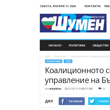
СЪБОТА, ЯНУАРИ 17, 2026
КОНТАКТИ
РЕ
24Shumen.COM
НАЧАЛО
ПОЛИТИКА
ОБЩЕСТВО
дом
Политика
Коалиционното споразумение за
ПОЛИТИКА
ТОП
Коалиционното с
управление на Б
от
redaktor
-
2021/12/11 9:08:01 AM
0
ДЯЛ
Facebook
Twitter