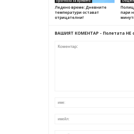
Прогноза за времето
Общест
Ледено време: Дневните
Полиц
температури остават
пари н
отрицателни!
минут
ВАШИЯТ КОМЕНТАР - Полетата НЕ 