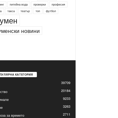
инг
питейна вода
проверки
професия
а
такса
театър
топ
футбол
умен
менски новини
ПУЛЯРНА КАТЕГОРИЯ
39709
20184
ство
9233
инале
3263
ве
2711
оза за времето