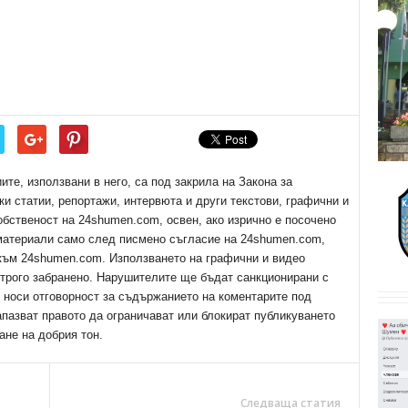
е, използвани в него, са под закрила на Закона за
ки статии, репортажи, интервюта и други текстови, графични и
обственост на 24shumen.com, освен, ако изрично е посочено
 материали само след писмено съгласие на 24shumen.com,
 към 24shumen.com. Използването на графични и видео
трого забранено. Нарушителите ще бъдат санкционирани с
е носи отговорност за съдържанието на коментарите под
апазват правото да ограничават или блокират публикуването
ане на добрия тон.
Следваща статия