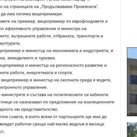
но на страницата на „Продължаваме Промяната”.
 да има петима вицепремиери.
овете на премиер, вицепремиер по еврофондовете и
по ефективното управление и министри на
нето, вътрешните работи, отбраната, транспорта и
културата.
цепремиер и министър на икономиката и индустрията, и
ка, земеделието и туризма.
вицепремиер и министър на регионалното развитие и
ните работи, енергетиката и спорта.
вицепремиер и министър на околната среда и водите,
ектронното управление.
министрите и състава на политическите си кабинети.
стници се назначават по предложения на коалиционните
арното им представителство.
тни съвета, в които всеки от партньорите ще има до
веждат работни срещи най-малко веднъж в месеца.
ук
.