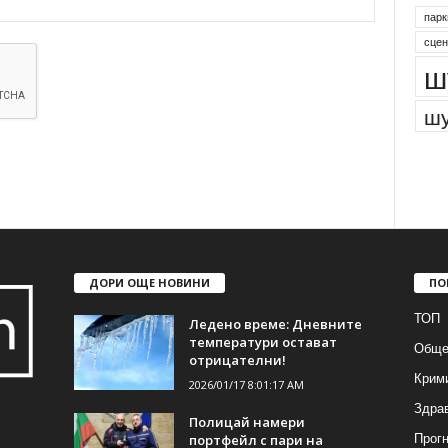
парк
сцен
ш
шу
ДОРИ ОЩЕ НОВИНИ
ПО
ТОП
Ледено време: Дневните
температури остават
Обще
отрицателни!
Крим
2026/01/17 8:01:17 AM
Здра
Полицай намери
Прогн
портфейл с пари на