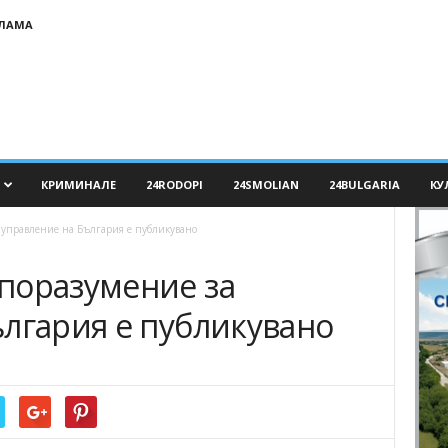
КЛАМА
КРИМИНАЛЕ
24RODOPI
24SMOLIAN
24BULGARIA
КУ
 управление на България е публикувано
поразумение за
ългария е публикувано