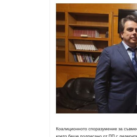
Коалиционното споразумение за съвмес
което беше подписано от ПП с лидерите