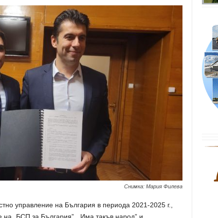
Снимка: Мария Филева
тно управление на България в периода 2021-2025 г.,
 на „БСП за България”, „Има такъв народ” и