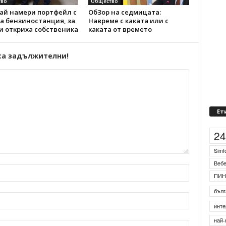
во
Общество
ай намери портфейл с
ОбЗор на седмицата:
а бензиностанция, за
Навреме с каката или с
и откриха собственика
каката от времето
са задължителни!
Ет
2
Simf
Веб
ПИН
бълг
инте
най-