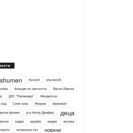
икети
4shumen
Koncert
shumen24
onieta
Агенция по заетостта
Васил Левски
ер
ДЛС "Паламара"
Менделсон
-код
Синя зона
Яворов
банкомат
деца
арски филми
д-р Нигяр Джафер
ресно
кадри
кражба
медия
музика
новини
новото
незаконна сеч