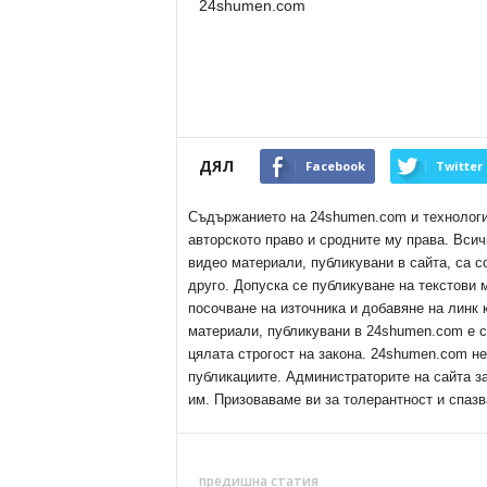
24shumen.com
ДЯЛ
Facebook
Twitter
Съдържанието на 24shumen.com и технологиит
авторското право и сродните му права. Всич
видео материали, публикувани в сайта, са с
друго. Допуска се публикуване на текстови
посочване на източника и добавяне на линк
материали, публикувани в 24shumen.com е с
цялата строгост на закона. 24shumen.com н
публикациите. Администраторите на сайта з
им. Призоваваме ви за толерантност и спазв
предишна статия