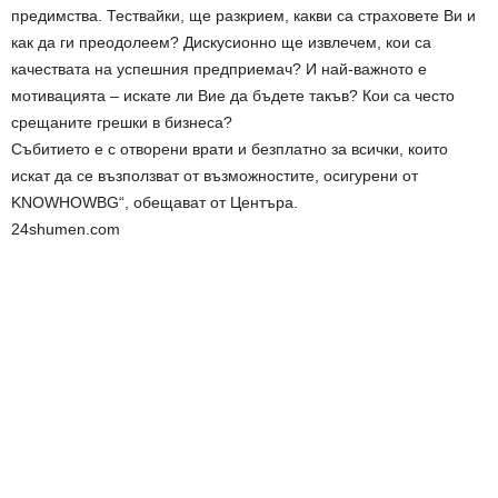
предимства. Тествайки, ще разкрием, какви са страховете Ви и
как да ги преодолеем? Дискусионно ще извлечем, кои са
качествата на успешния предприемач? И най-важното е
мотивацията – искате ли Вие да бъдете такъв? Кои са често
срещаните грешки в бизнеса?
Събитието е с отворени врати и безплатно за всички, които
искат да се възползват от възможностите, осигурени от
KNOWHOWBG“, обещават от Центъра.
24shumen.com