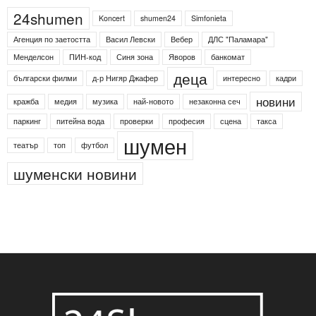
24shumen
Koncert
shumen24
Simfonieta
Агенция по заетостта
Васил Левски
Вебер
ДЛС "Паламара"
Менделсон
ПИН-код
Синя зона
Яворов
банкомат
деца
български филми
д-р Нигяр Джафер
интересно
кадри
новини
кражба
медия
музика
най-новото
незаконна сеч
паркинг
питейна вода
проверки
професия
сцена
такса
шумен
театър
топ
футбол
шуменски новини