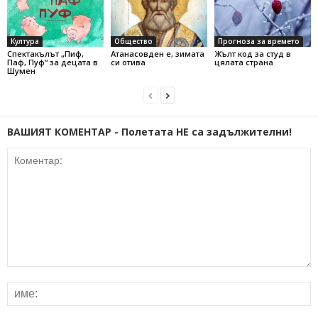
Култура
Общество
Прогноза за времето
Спектакълът „Пиф,
Атанасовден е, зимата
Жълт код за студ в
Паф, Пуф“ за децата в
си отива
цялата страна
Шумен
ВАШИЯТ КОМЕНТАР - Полетата НЕ са задължителни!