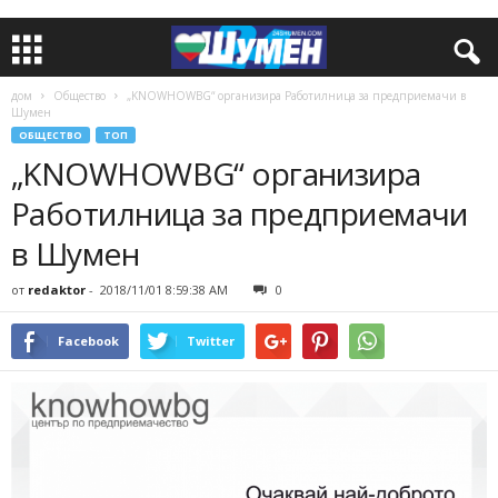
дом
Общество
„KNOWHOWBG“ организира Работилница за предприемачи в
Шумен
ОБЩЕСТВО
ТОП
„KNOWHOWBG“ организира
Работилница за предприемачи
в Шумен
от
redaktor
-
2018/11/01 8:59:38 AM
0
Facebook
Twitter