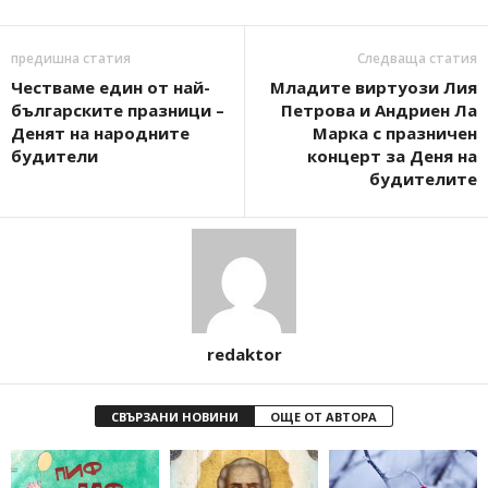
предишна статия
Следваща статия
Честваме един от най-
Младите виртуози Лия
българските празници –
Петрова и Андриен Ла
Денят на народните
Марка с празничен
будители
концерт за Деня на
будителите
redaktor
СВЪРЗАНИ НОВИНИ
ОЩЕ ОТ АВТОРА