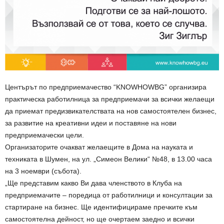
Центърът по предприемачество “KNOWHOWBG” организира
практическа работилница за предприемачи за всички желаещи
да приемат предизвикателствата на нов самостоятелен бизнес,
за развитие на креативни идеи и поставяне на нови
предприемачески цели.
Организаторите очакват желаещите в Дома на науката и
техниката в Шумен, на ул. „Симеон Велики“ №48, в 13.00 часа
на 3 ноември (събота).
„Ще представим какво Ви дава членството в Клуба на
предприемачите – поредица от работилници и консултации за
стартиране на бизнес. Ще идентифицираме пречките към
самостоятелна дейност, но ще очертаем заедно и всички