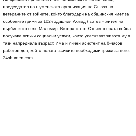
председател на шуменската организация на Съюза на
ветераните от войните, който благодари на общинския кмет за
особените грижи за 102-годишния Ахмед Льотев – жител на
върбишкото село Маломир. Ветеранът от Отечествената война
получава всички социални услуги, които улесняват живота му в
тази напреднала възраст. Има и личен асистент на 8-часов
работен ден, който полага всичките необходими грижи за него.
24shumen.com