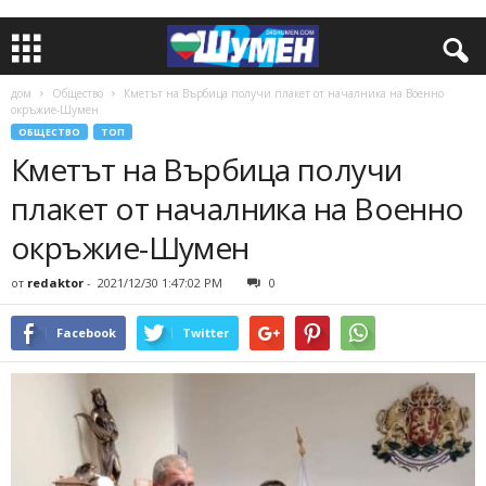
дом
Общество
Кметът на Върбица получи плакет от началника на Военно
окръжие-Шумен
ОБЩЕСТВО
ТОП
Кметът на Върбица получи
плакет от началника на Военно
окръжие-Шумен
от
redaktor
-
2021/12/30 1:47:02 PM
0
Facebook
Twitter