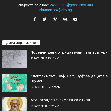
24Shumen.COM е независима медия за област Шумен...
свържете се с нас:
24shumen@gmail.com или
shumen_24@abv.bg
ДОРИ ОЩЕ НОВИНИ
Пореден ден с отрицателни температури
2026/01/19 7:15:11 AM
Спектакълът „Пиф, Паф, Пуф“ за децата в
Шумен
2026/01/18 10:22:29 AM