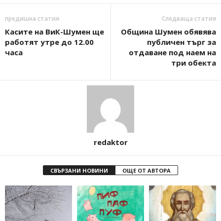
предишна статия
Следваща статия
Касите на ВиК-Шумен ще
Община Шумен обявява
работят утре до 12.00
публичен търг за
часа
отдаване под наем на
три обекта
redaktor
СВЪРЗАНИ НОВИНИ
ОЩЕ ОТ АВТОРА