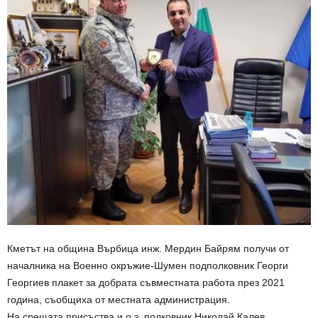
Кметът на община Върбица инж. Мердин Байрям получи от
началника на Военно окръжие-Шумен подполковник Георги
Георгиев плакет за добрата съвместната работа през 2021
година, съобщиха от местната администрация.
На срещата присъства и о.з. полковник Николай Калев,