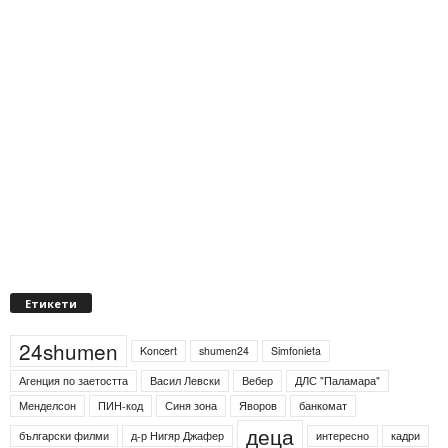
Етикети
24shumen
Koncert
shumen24
Simfonieta