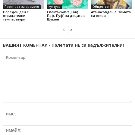
Прогноза за времето
Култура
Общество
Пореден ден с
Спектакълът „Пиф,
Атанасовден е, зимата
отрицателни
Паф, Пуф“ за децата в
си отива
температури
Шумен
ВАШИЯТ КОМЕНТАР - Полетата НЕ са задължителни!