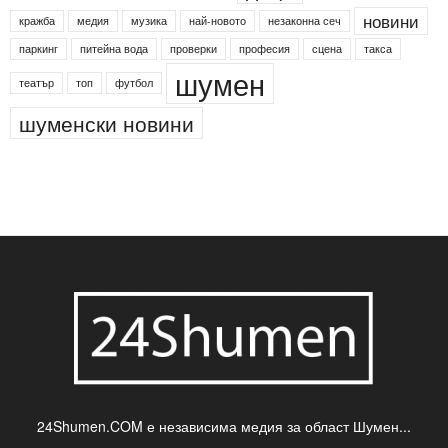
Агенция по заетостта
Васил Левски
Вебер
ДЛС "Паламара"
Менделсон
ПИН-код
Синя зона
Яворов
банкомат
деца
български филми
д-р Нигяр Джафер
интересно
кадри
новини
кражба
медия
музика
най-новото
незаконна сеч
паркинг
питейна вода
проверки
професия
сцена
такса
шумен
театър
топ
футбол
шуменски новини