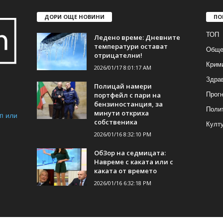
ДОРИ ОЩЕ НОВИНИ
ПО
ТОП
Ледено време: Дневните
температури остават
Обще
отрицателни!
Крим
2026/01/17 8:01:17 AM
Здра
Полицай намери
Прогн
портфейл с пари на
бензиностанция, за
Поли
минути откриха
m или
собственика
Култ
2026/01/16 8:32:10 PM
ОбЗор на седмицата:
Навреме с каката или с
каката от времето
2026/01/16 6:32:18 PM