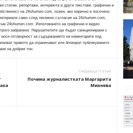
ки статии, репортажи, интервюта и други текстови, графични и
обственост на 24shumen.com, освен, ако изрично е посочено
 материали само след писмено съгласие на 24shumen.com,
 към 24shumen.com. Използването на графични и видео
трого забранено. Нарушителите ще бъдат санкционирани с
е носи отговорност за съдържанието на коментарите под
апазват правото да ограничават или блокират публикуването
ане на добрия тон.
Следваща статия
г
Почина журналистката Маргарита
аха
Михнева