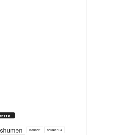
икети
4shumen
Koncert
shumen24