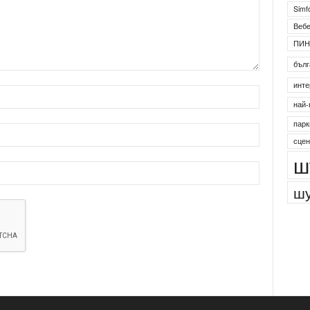
Simf
Веб
ПИН
бълг
инте
най-
парк
сцен
ш
шу