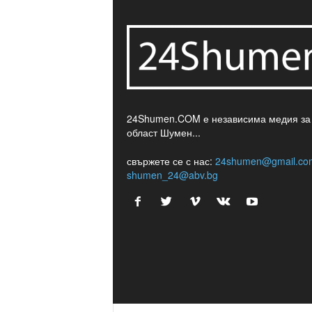
24Shumen.COM е независима медия за
област Шумен...
свържете се с нас:
24shumen@gmail.co
shumen_24@abv.bg