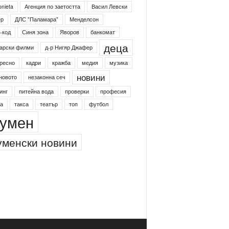
onieta
Агенция по заетостта
Васил Левски
ер
ДЛС "Паламара"
Менделсон
-код
Синя зона
Яворов
банкомат
деца
арски филми
д-р Нигяр Джафер
ресно
кадри
кражба
медия
музика
новини
новото
незаконна сеч
инг
питейна вода
проверки
професия
а
такса
театър
топ
футбол
умен
менски новини