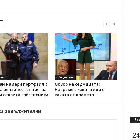
во
Общество
ай намери портфейл с
ОбЗор на седмицата:
а бензиностанция, за
Навреме с каката или с
и откриха собственика
каката от времето
са задължителни!
Ет
2