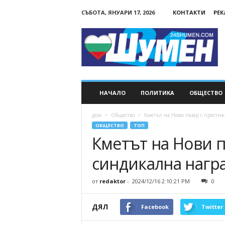
СЪБОТА, ЯНУАРИ 17, 2026
КОНТАКТИ
РЕ
24Shumen.COM
НАЧАЛО
ПОЛИТИКА
ОБЩЕСТВО
дом
Общество
Кметът на Нови пазар с прести
ОБЩЕСТВО
ТОП
Кметът на Нови п
синдикална нагр
от
redaktor
-
2024/12/16 2:10:21 PM
0
ДЯЛ
Facebook
Twitter