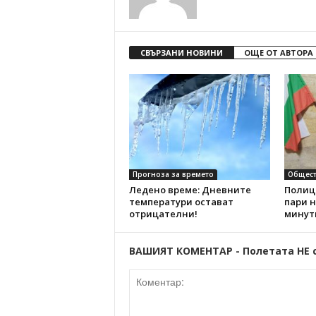
СВЪРЗАНИ НОВИНИ
ОЩЕ ОТ АВТОРА
Прогноза за времето
Общест
Ледено време: Дневните
Полиц
температури остават
пари н
отрицателни!
минут
ВАШИЯТ КОМЕНТАР - Полетата НЕ 