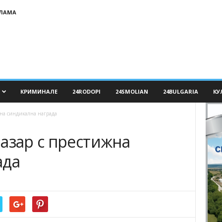
КЛАМА
КРИМИНАЛЕ
24RODOPI
24SMOLIAN
24BULGARIA
КУ
жна синдикална награда
азар с престижна
ада