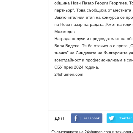
община Нови Пазар Георги Георгиев. То
партньор“. Това съобщиха от местната
Заключителния етап на конкурса се про
на Нови пазар наградата „Кмет на годи
Мехмедов.
Награда получи и председателят на об
Валя Видева. Тя бе отличена с приза „
значка” на Синдиката на българските уч
всеотдайност и професионализъм в син
СБУ през 2024 година.
24shumen.com
ДЯЛ
Facebook
Twitter
Съдържанието на 24shumen.com и технологиит