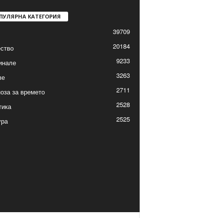
ПУЛЯРНА КАТЕГОРИЯ
39709
20184
ство
9233
инале
3263
ве
2711
оза за времето
2528
тика
2525
ура