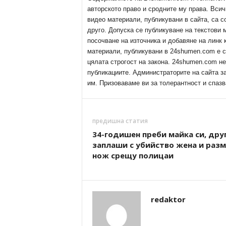
авторското право и сродните му права. Всич
видео материали, публикувани в сайта, са с
друго. Допуска се публикуване на текстови
посочване на източника и добавяне на линк
материали, публикувани в 24shumen.com е с
цялата строгост на закона. 24shumen.com н
публикациите. Администраторите на сайта з
им. Призоваваме ви за толерантност и спазв
предишна статия
34-годишен преби майка си, дру
заплаши с убийство жена и разм
нож срещу полицаи
redaktor