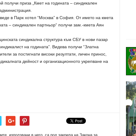
й получи приза „Кмет на годината – синдикален
 администрация.
веде в Парк хотел “Москва” в София. От името на кмета
ната – синдикален партньор“ получи зам.-кмета Аян
щинската синдикална структура към СБУ в нови пазар
Синдикалист на годината”. Видева получи “Златна
ители за постигнати високи резултати, личен принос,
дикалната дейност и организационното укрепване на
е, използвани в него, са под закрила на Закона за