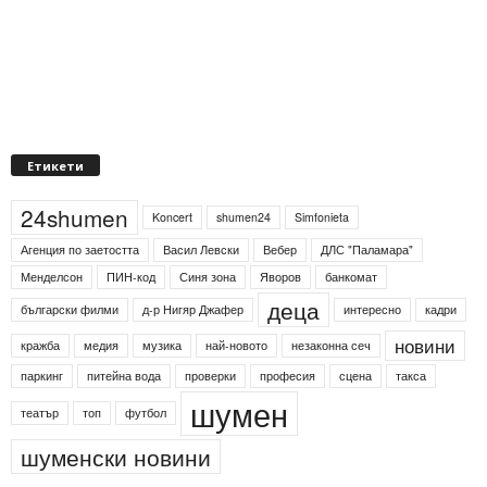
Етикети
24shumen
Koncert
shumen24
Simfonieta
Агенция по заетостта
Васил Левски
Вебер
ДЛС "Паламара"
Менделсон
ПИН-код
Синя зона
Яворов
банкомат
деца
български филми
д-р Нигяр Джафер
интересно
кадри
новини
кражба
медия
музика
най-новото
незаконна сеч
паркинг
питейна вода
проверки
професия
сцена
такса