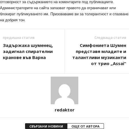
отговорност за съдържанието на коментарите под публикациите.
Администраторите на сайта запазват правото да ограничават или
блокират публикуването им. Призоваваме ви за толерантност и спазване
на добрия тон.
предишна статия
Следваща статия
Задържаха шуменец,
Симфониета Шумен
задигнал спирателни
представя младите и
кранове във Варна
талантливи музиканти
от трио „Assai“
redaktor
СВЪРЗАНИ НОВИНИ
ОЩЕ ОТ АВТОРА