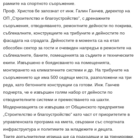
рамките на спортното съоръжение.
Проф. Христов бе запознат от инж. Галин Ганчев, директор на
ОП „Строителство и благоустройство“, с дренажните
съоръжения, отводняването, ремонтните дейности по покрива,
съблекалните, конструкциите на трибуните и дейностите по
фасадата на сградата. Дейностите в момента са на етап
обособен сектор за гости и очевиден напредък в ремонтите на
съблекалните, баните, помещенията за съдиите и техническите
екипи. Извършено е боядисването на помещенията,
монтирането на климатичните системи и др. На трибуните на
съоръжението ще има 500 седящи места, разположени на три
реда, като бетонните конструкции са готови. Инж. Ганчев
подчерта, че е извършен голям набор от дейности по
отводнителните системи и преместването на шахти.
Модернизацията се извършва от Общинското предприятие
„Строителство и благоустройство“ като част от приоритетите в
управленската програма на кмета, свързани със спортната
инфраструктура и политиките за младежите и децата.
Трите допълнителни игрища ще са подходящи и за тренировки,