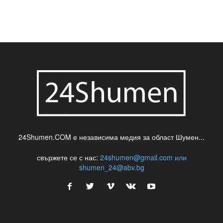
шумен
театър
топ
футбол
шуменски новини
24Shumen.COM е независима медия за област Шумен...
свържете се с нас:
24shumen@gmail.com или
shumen_24@abv.bg