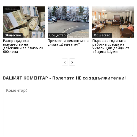
Общество
Общество
Общество
Разпродадоха
Приключи ремонтът на
Първа за годината
имущество на
улица „Дедеагач“
работна среща на
длъжници за близо 209
читалищни дейци от
000 лева
община Шумен
ВАШИЯТ КОМЕНТАР - Полетата НЕ са задължителни!