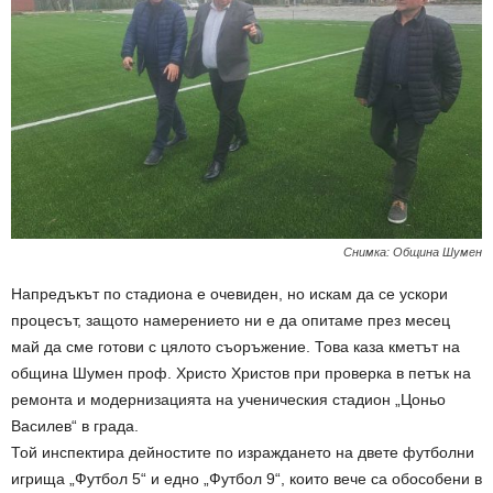
Снимка: Община Шумен
Напредъкът по стадиона е очевиден, но искам да се ускори
процесът, защото намерението ни е да опитаме през месец
май да сме готови с цялото съоръжение. Това каза кметът на
община Шумен проф. Христо Христов при проверка в петък на
ремонта и модернизацията на ученическия стадион „Цоньо
Василев“ в града.
Той инспектира дейностите по израждането на двете футболни
игрища „Футбол 5“ и едно „Футбол 9“, които вече са обособени в