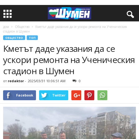
дом
Общество
Кметът даде указания да се ускори ремонта на Ученическия
стадион в Шумен
ОБЩЕСТВО
ТОП
Кметът даде указания да се
ускори ремонта на Ученическия
стадион в Шумен
от
redaktor
-
2025/03/31 10:06:51 AM
0
Facebook
Twitter