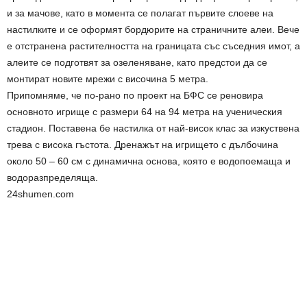
и за мачове, като в момента се полагат първите слоеве на
настилките и се оформят бордюрите на страничните алеи. Вече
е отстранена растителността на границата със съседния имот, а
алеите се подготвят за озеленяване, като предстои да се
монтират новите мрежи с височина 5 метра.
Припомняме, че по-рано по проект на БФС се реновира
основното игрище с размери 64 на 94 метра на ученическия
стадион. Поставена бе настилка от най-висок клас за изкуствена
трева с висока гъстота. Дренажът на игрището с дълбочина
около 50 – 60 см с динамична основа, която е водопоемаща и
водоразпределяща.
24shumen.com