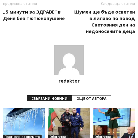
предишна статия
Следваща статия
„5 минути за ЗДРАВЕ“ в
Шумен ще бъде осветен
Деня без тютюнопушене
в лилаво по повод
Световния ден на
недоносените деца
redaktor
СВЪРЗАНИ НОВИНИ
ОЩЕ ОТ АВТОРА
Прогноза за времето
Общество
Общество