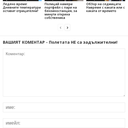
Ледено време:
Полицай намери
ОбЗор на седмицата:
Дневните температури
портфейл с пари на
Навреме с каката или с
остават отрицателни!
бензиностанция, за
каката от времето
минути откриха
собственика
ВАШИЯТ КОМЕНТАР - Полетата НЕ са задължителни!