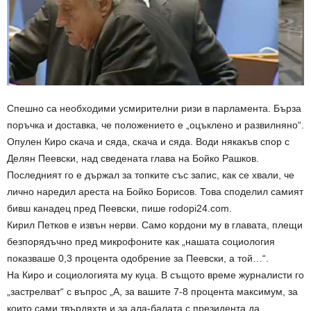
Спешно са необходими усмирителни ризи в парламента. Бърза
поръчка и доставка, че положението е „оцъклено и развилняно“.
Опулен Киро скача и сяда, скача и сяда. Води някакъв спор с
Делян Пеевски, над сведената глава на Бойко Рашков.
Последният го е държал за топките със запис, как се хвали, че
лично наредил ареста на Бойко Борисов. Това споделил самият
бивш канадец пред Пеевски, пише rodopi24.com.
Кирил Петков е извън нерви. Само кордони му в главата, плещи
безпорядъчно пред микрофоните как „нашата социология
показваше 0,3 процента одобрение за Пеевски, а той…“.
На Киро и социологията му куца. В същото време журналисти го
„застрелват“ с въпрос „А, за вашите 7-8 процента максимум, за
които сами твърдяхте и за ала-балата с президента да