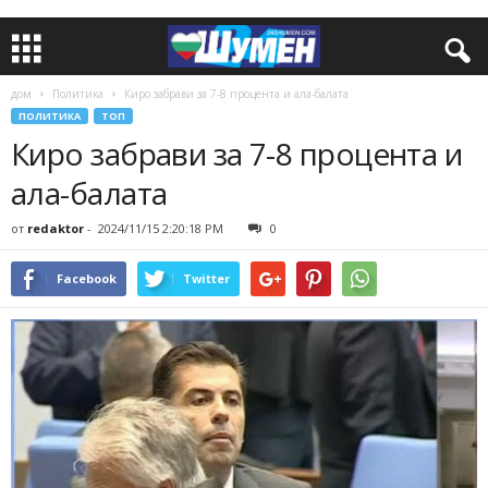
дом
Политика
Киро забрави за 7-8 процента и ала-балата
ПОЛИТИКА
ТОП
Киро забрави за 7-8 процента и
ала-балата
от
redaktor
-
2024/11/15 2:20:18 PM
0
Facebook
Twitter