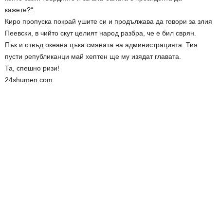
кажете?“.
Киро пропуска покрай ушите си и продължава да говори за злия
Пеевски, в чийто скут целият народ разбра, че е бил сврян.
Пък и отвъд океана цъка смяната на администрацията. Тия
пусти републиканци май хептен ще му изядат главата.
Та, спешно ризи!
24shumen.com