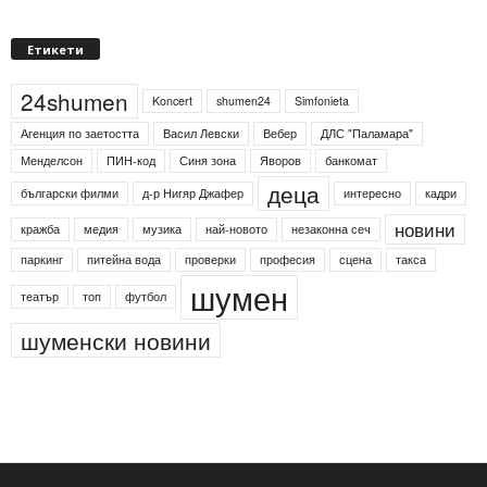
Етикети
24shumen
Koncert
shumen24
Simfonieta
Агенция по заетостта
Васил Левски
Вебер
ДЛС "Паламара"
Менделсон
ПИН-код
Синя зона
Яворов
банкомат
деца
български филми
д-р Нигяр Джафер
интересно
кадри
новини
кражба
медия
музика
най-новото
незаконна сеч
паркинг
питейна вода
проверки
професия
сцена
такса
шумен
театър
топ
футбол
шуменски новини